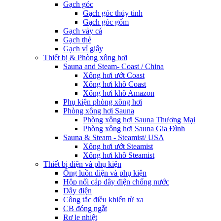
Gạch góc
Gạch góc thủy tinh
Gạch góc gốm
Gạch vảy cá
Gạch thẻ
Gạch vỉ giấy
Thiết bị & Phòng xông hơi
Sauna and Steam- Coast / China
Xông hơi ướt Coast
Xông hơi khô Coast
Xông hơi khô Amazon
Phụ kiện phòng xông hơi
Phòng xông hơi Sauna
Phòng xông hơi Sauna Thương Mại
Phòng xông hơi Sauna Gia Đình
Sauna & Steam - Steamist/ USA
Xông hơi ướt Steamist
Xông hơi khô Steamist
Thiết bị điện và phụ kiện
Ống luồn điện và phụ kiện
Hộp nối cáp dây điện chống nước
Dây điện
Công tắc điều khiển từ xa
CB đóng ngắt
Rơ le nhiệt