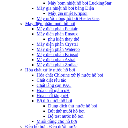
Máy bơm nhiệt hồ bơi LuckingStar
Máy gia nhiệt hồ bơi bằng Điện
Máy gia nhiệt Kripsol
Máy nước nóng hồ bơi Heater Gas
Máy điện phân muối hồ bơi
Máy điện phân Pentair
Máy điện phân Emaux
phụ kiện thay thế
Máy điện phân Crystal
Máy điện phân Waterco
Máy điện phân Kripsol
Máy điện phân Astral
Máy điện phân Zodiac
Hóa chất xử lý nước hồ bơi
Hóa chất Chlorine xử lý nước hồ bơi
Chất diệt rêu tảo
Chất lắng cặn PAC
Hóa chất giảm pH
Hóa chất tăng pH
Bộ thử nước hồ bơi
Dung dịch thử nước hồ bơi
Bút thử muối hồ bơi
Bộ test nước hồ bơi
Muối dùng cho hồ bơi
Đèn hồ bơi - Đèn dưới nước