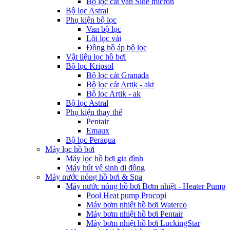
Bộ lọc cát van Side micron
Bộ lọc Astral
Phụ kiện bộ lọc
Van bộ lọc
Lõi lọc vải
Đồng hồ áp bộ lọc
Vật liệu lọc hồ bơi
Bộ lọc Kripsol
Bộ lọc cát Granada
Bộ lọc cát Artik - akt
Bộ lọc Artik - ak
Bộ lọc Astral
Phụ kiện thay thế
Pentair
Emaux
Bộ lọc Peraqua
Máy lọc hồ bơi
Máy lọc hồ bơi gia đình
Máy hút vệ sinh di động
Máy nước nóng hồ bơi & Spa
Máy nước nóng hồ bơi Bơm nhiệt - Heater Pump
Pool Heat pump Procopi
Máy bơm nhiệt hồ bơi Waterco
Máy bơm nhiệt hồ bơi Pentair
Máy bơm nhiệt hồ bơi LuckingStar