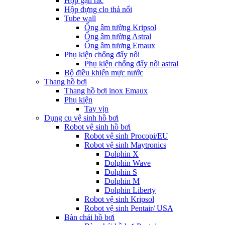
Hộp gạn rác
Hộp đựng clo thả nổi
Tube wall
Ống âm tường Kripsol
Ống âm tường Astral
Ống âm tương Emaux
Phụ kiện chống đẩy nổi
Phụ kiện chống đẩy nổi astral
Bộ điều khiển mực nước
Thang hồ bơi
Thang hồ bơi inox Emaux
Phụ kiện
Tay vịn
Dụng cụ vệ sinh hồ bơi
Robot vệ sinh hồ bơi
Robot vệ sinh Procopi/EU
Robot vệ sinh Maytronics
Dolphin X
Dolphin Wave
Dolphin S
Dolphin M
Dolphin Liberty
Robot vệ sinh Kripsol
Robot vệ sinh Pentair/ USA
Bàn chải hồ bơi