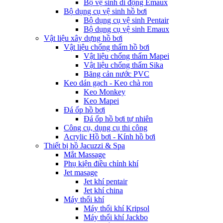
Bộ vệ sinh di động Emaux
Bộ dụng cụ vệ sinh hồ bơi
Bộ dụng cụ vệ sinh Pentair
Bộ dụng cụ vệ sinh Emaux
Vật liệu xây dựng hồ bơi
Vật liệu chống thấm hồ bơi
Vật liệu chống thấm Mapei
Vật liệu chống thấm Sika
Băng cản nước PVC
Keo dán gạch - Keo chà ron
Keo Monkey
Keo Mapei
Đá ốp hồ bơi
Đá ốp hồ bơi tự nhiên
Công cụ, dụng cụ thi công
Acrylic Hồ bơi - Kính hồ bơi
Thiết bị hồ Jacuzzi & Spa
Mắt Massage
Phụ kiện điều chỉnh khí
Jet masage
Jet khí pentair
Jet khí china
Máy thổi khí
Máy thổi khí Kripsol
Máy thổi khí Jackbo