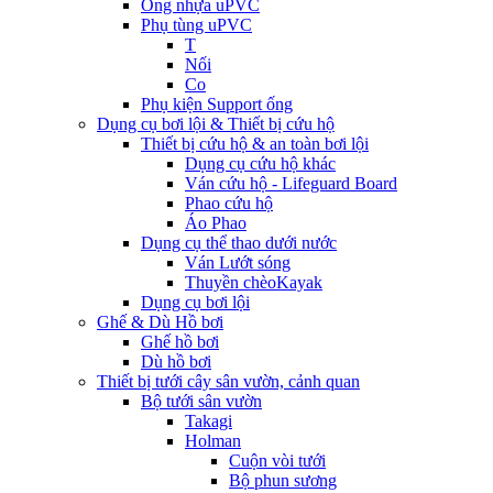
Ống nhựa uPVC
Phụ tùng uPVC
T
Nối
Co
Phụ kiện Support ống
Dụng cụ bơi lội & Thiết bị cứu hộ
Thiết bị cứu hộ & an toàn bơi lội
Dụng cụ cứu hộ khác
Ván cứu hộ - Lifeguard Board
Phao cứu hộ
Áo Phao
Dụng cụ thể thao dưới nước
Ván Lướt sóng
Thuyền chèoKayak
Dụng cụ bơi lội
Ghế & Dù Hồ bơi
Ghế hồ bơi
Dù hồ bơi
Thiết bị tưới cây sân vườn, cảnh quan
Bộ tưới sân vườn
Takagi
Holman
Cuộn vòi tưới
Bộ phun sương