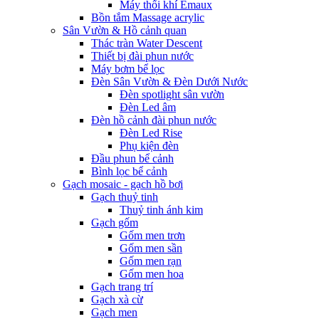
Máy thổi khí Emaux
Bồn tắm Massage acrylic
Sân Vườn & Hồ cảnh quan
Thác tràn Water Descent
Thiết bị đài phun nước
Máy bơm bể lọc
Đèn Sân Vườn & Đèn Dưới Nước
Đèn spotlight sân vườn
Đèn Led âm
Đèn hồ cảnh đài phun nước
Đèn Led Rise
Phụ kiện đèn
Đầu phun bể cảnh
Bình lọc bể cảnh
Gạch mosaic - gạch hồ bơi
Gạch thuỷ tinh
Thuỷ tinh ánh kim
Gạch gốm
Gốm men trơn
Gốm men sần
Gốm men rạn
Gốm men hoa
Gạch trang trí
Gạch xà cừ
Gạch men