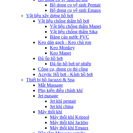
Bộ dụng cụ vệ sinh Pentair
Bộ dụng cụ vệ sinh Emaux
Vật liệu xây dựng hồ bơi
Vật liệu chống thấm hồ bơi
Vật liệu chống thấm Mapei
Vật liệu chống thấm Sika
Băng cản nước PVC
Keo dán gạch - Keo chà ron
Keo Monkey
Keo Mapei
Đá ốp hồ bơi
Đá ốp hồ bơi tự nhiên
Công cụ, dụng cụ thi công
Acrylic Hồ bơi - Kính hồ bơi
Thiết bị hồ Jacuzzi & Spa
Mắt Massage
Phụ kiện điều chỉnh khí
Jet masage
Jet khí pentair
Jet khí china
Máy thổi khí
Máy thổi khí Kripsol
Máy thổi khí Jackbo
Máy thổi khí Emaux