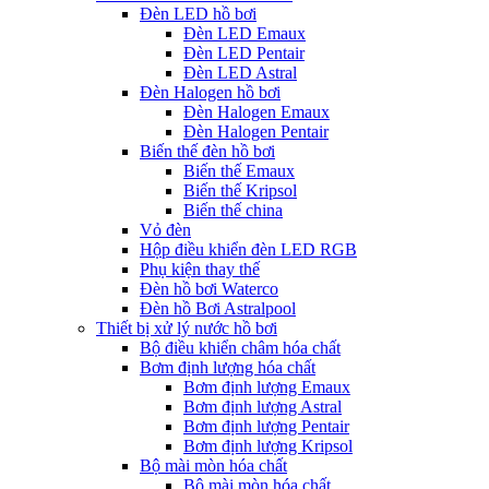
Đèn LED hồ bơi
Đèn LED Emaux
Đèn LED Pentair
Đèn LED Astral
Đèn Halogen hồ bơi
Đèn Halogen Emaux
Đèn Halogen Pentair
Biến thế đèn hồ bơi
Biến thế Emaux
Biến thế Kripsol
Biến thế china
Vỏ đèn
Hộp điều khiển đèn LED RGB
Phụ kiện thay thế
Đèn hồ bơi Waterco
Đèn hồ Bơi Astralpool
Thiết bị xử lý nước hồ bơi
Bộ điều khiển châm hóa chất
Bơm định lượng hóa chất
Bơm định lượng Emaux
Bơm định lượng Astral
Bơm định lượng Pentair
Bơm định lượng Kripsol
Bộ mài mòn hóa chất
Bộ mài mòn hóa chất