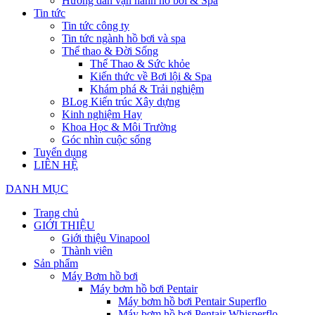
Hướng dẫn vận hành hồ bơi & Spa
Tin tức
Tin tức công ty
Tin tức ngành hồ bơi và spa
Thể thao & Đời Sống
Thể Thao & Sức khỏe
Kiến thức về Bơi lội & Spa
Khám phá & Trải nghiệm
BLog Kiến trúc Xây dựng
Kinh nghiệm Hay
Khoa Học & Môi Trường
Góc nhìn cuộc sống
Tuyển dụng
LIÊN HỆ
DANH MỤC
Trang chủ
GIỚI THIỆU
Giới thiệu Vinapool
Thành viên
Sản phẩm
Máy Bơm hồ bơi
Máy bơm hồ bơi Pentair
Máy bơm hồ bơi Pentair Superflo
Máy bơm hồ bơi Pentair Whisperflo