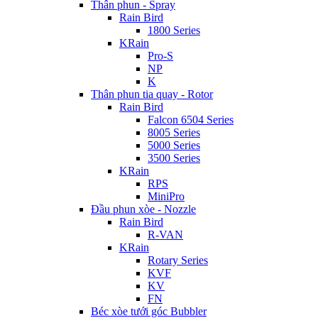
Thân phun - Spray
Rain Bird
1800 Series
KRain
Pro-S
NP
K
Thân phun tia quay - Rotor
Rain Bird
Falcon 6504 Series
8005 Series
5000 Series
3500 Series
KRain
RPS
MiniPro
Đầu phun xòe - Nozzle
Rain Bird
R-VAN
KRain
Rotary Series
KVF
KV
FN
Béc xòe tưới góc Bubbler