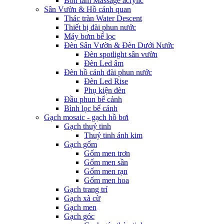
Bồn tắm Massage acrylic
Sân Vườn & Hồ cảnh quan
Thác tràn Water Descent
Thiết bị đài phun nước
Máy bơm bể lọc
Đèn Sân Vườn & Đèn Dưới Nước
Đèn spotlight sân vườn
Đèn Led âm
Đèn hồ cảnh đài phun nước
Đèn Led Rise
Phụ kiện đèn
Đầu phun bể cảnh
Bình lọc bể cảnh
Gạch mosaic - gạch hồ bơi
Gạch thuỷ tinh
Thuỷ tinh ánh kim
Gạch gốm
Gốm men trơn
Gốm men sần
Gốm men rạn
Gốm men hoa
Gạch trang trí
Gạch xà cừ
Gạch men
Gạch góc