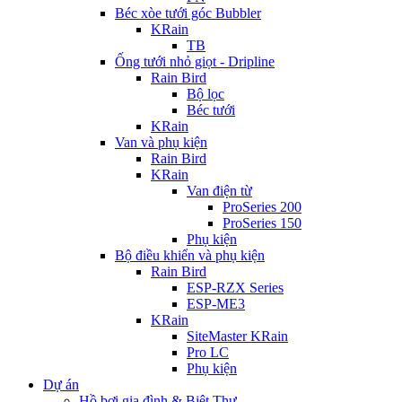
Béc xòe tưới góc Bubbler
KRain
TB
Ống tưới nhỏ giọt - Dripline
Rain Bird
Bộ lọc
Béc tưới
KRain
Van và phụ kiện
Rain Bird
KRain
Van điện từ
ProSeries 200
ProSeries 150
Phụ kiện
Bộ điều khiển và phụ kiện
Rain Bird
ESP-RZX Series
ESP-ME3
KRain
SiteMaster KRain
Pro LC
Phụ kiện
Dự án
Hồ bơi gia đình & Biệt Thự