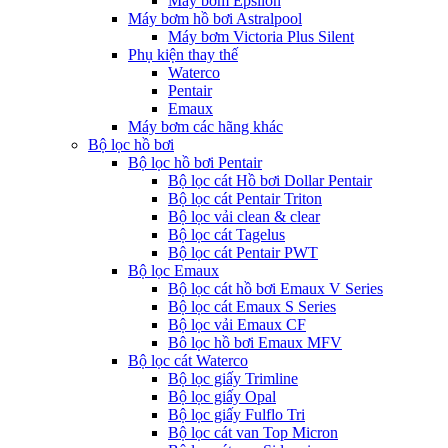
Máy bơm Epsilon
Máy bơm hồ bơi Astralpool
Máy bơm Victoria Plus Silent
Phụ kiện thay thế
Waterco
Pentair
Emaux
Máy bơm các hãng khác
Bộ lọc hồ bơi
Bộ lọc hồ bơi Pentair
Bộ lọc cát Hồ bơi Dollar Pentair
Bộ lọc cát Pentair Triton
Bộ lọc vải clean & clear
Bộ lọc cát Tagelus
Bộ lọc cát Pentair PWT
Bộ lọc Emaux
Bộ lọc cát hồ bơi Emaux V Series
Bộ lọc cát Emaux S Series
Bộ lọc vải Emaux CF
Bô lọc hồ bơi Emaux MFV
Bộ lọc cát Waterco
Bộ lọc giấy Trimline
Bộ lọc giấy Opal
Bộ lọc giấy Fulflo Tri
Bộ lọc cát van Top Micron