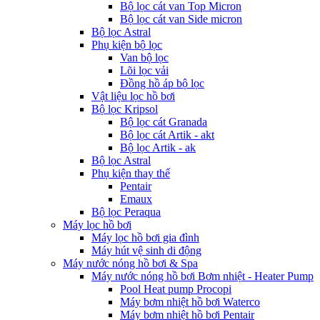
Bộ lọc cát van Top Micron
Bộ lọc cát van Side micron
Bộ lọc Astral
Phụ kiện bộ lọc
Van bộ lọc
Lõi lọc vải
Đồng hồ áp bộ lọc
Vật liệu lọc hồ bơi
Bộ lọc Kripsol
Bộ lọc cát Granada
Bộ lọc cát Artik - akt
Bộ lọc Artik - ak
Bộ lọc Astral
Phụ kiện thay thế
Pentair
Emaux
Bộ lọc Peraqua
Máy lọc hồ bơi
Máy lọc hồ bơi gia đình
Máy hút vệ sinh di động
Máy nước nóng hồ bơi & Spa
Máy nước nóng hồ bơi Bơm nhiệt - Heater Pump
Pool Heat pump Procopi
Máy bơm nhiệt hồ bơi Waterco
Máy bơm nhiệt hồ bơi Pentair