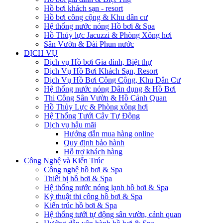
Hồ bơi khách sạn - resort
Hồ bơi công cộng & Khu dân cư
Hệ thống nước nóng Hồ bơi & Spa
Hồ Thủy lực Jacuzzi & Phòng Xông hơi
Sân Vườn & Đài Phun nước
DỊCH VỤ
Dịch vụ Hồ bơi Gia đình, Biệt thự
Dịch Vụ Hồ Bơi Khách Sạn, Resort
Dịch Vụ Hồ Bơi Công Cộng, Khu Dân Cư
Hệ thống nước nóng Dân dụng & Hồ Bơi
Thi Công Sân Vườn & Hồ Cảnh Quan
Hồ Thủy Lực & Phòng xông hơi
Hệ Thống Tưới Cây Tự Động
Dịch vụ hậu mãi
Hướng dẫn mua hàng online
Quy định bảo hành
Hỗ trợ khách hàng
Công Nghệ và Kiến Trúc
Công nghệ hồ bơi & Spa
Thiết bị hồ bơi & Spa
Hệ thống nước nóng lạnh hồ bơi & Spa
Kỹ thuật thi công hồ bơi & Spa
Kiến trúc hồ bơi & Spa
Hệ thống tưới tự động sân vườn, cảnh quan