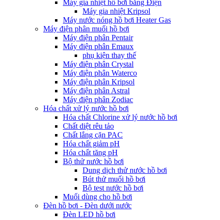
Máy gia nhiệt hồ bơi bằng Điện
Máy gia nhiệt Kripsol
Máy nước nóng hồ bơi Heater Gas
Máy điện phân muối hồ bơi
Máy điện phân Pentair
Máy điện phân Emaux
phụ kiện thay thế
Máy điện phân Crystal
Máy điện phân Waterco
Máy điện phân Kripsol
Máy điện phân Astral
Máy điện phân Zodiac
Hóa chất xử lý nước hồ bơi
Hóa chất Chlorine xử lý nước hồ bơi
Chất diệt rêu tảo
Chất lắng cặn PAC
Hóa chất giảm pH
Hóa chất tăng pH
Bộ thử nước hồ bơi
Dung dịch thử nước hồ bơi
Bút thử muối hồ bơi
Bộ test nước hồ bơi
Muối dùng cho hồ bơi
Đèn hồ bơi - Đèn dưới nước
Đèn LED hồ bơi