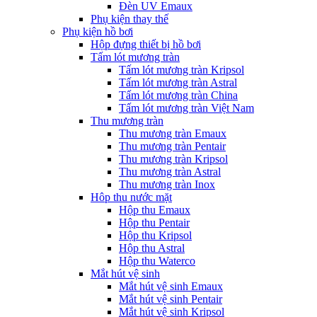
Đèn UV Emaux
Phụ kiện thay thế
Phụ kiện hồ bơi
Hộp đựng thiết bị hồ bơi
Tấm lót mương tràn
Tấm lót mương tràn Kripsol
Tấm lót mương tràn Astral
Tấm lót mương tràn China
Tấm lót mương tràn Việt Nam
Thu mương tràn
Thu mương tràn Emaux
Thu mương tràn Pentair
Thu mương tràn Kripsol
Thu mương tràn Astral
Thu mương tràn Inox
Hôp thu nước mặt
Hộp thu Emaux
Hộp thu Pentair
Hộp thu Kripsol
Hộp thu Astral
Hộp thu Waterco
Mắt hút vệ sinh
Mắt hút vệ sinh Emaux
Mắt hút vệ sinh Pentair
Mắt hút vệ sinh Kripsol