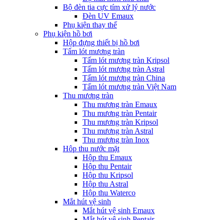
Bộ đèn tia cực tím xử lý nước
Đèn UV Emaux
Phụ kiện thay thế
Phụ kiện hồ bơi
Hộp đựng thiết bị hồ bơi
Tấm lót mương tràn
Tấm lót mương tràn Kripsol
Tấm lót mương tràn Astral
Tấm lót mương tràn China
Tấm lót mương tràn Việt Nam
Thu mương tràn
Thu mương tràn Emaux
Thu mương tràn Pentair
Thu mương tràn Kripsol
Thu mương tràn Astral
Thu mương tràn Inox
Hôp thu nước mặt
Hộp thu Emaux
Hộp thu Pentair
Hộp thu Kripsol
Hộp thu Astral
Hộp thu Waterco
Mắt hút vệ sinh
Mắt hút vệ sinh Emaux
Mắt hút vệ sinh Pentair