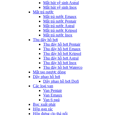
Mắt hút vệ sinh Astral
Mắt hút vệ sinh Inox
Mắt trả nước
Mắt trả nước Emaux
Mắt trả nước Pentair
Mắt trả nước Astral
Mắt trả nước Kripsol
Mắt trả nước Inox
Thu đáy hồ bơi
Thu đáy hồ bơi Pentair
Thu đáy hồ bơi Emaux
Thu đáy hồ bơi Kripsol
Thu đáy hồ bơi Astral
Thu đáy hồ bơi Inox
Thu đáy hồ bơi Waterco
Mắt tạo ngược dòng
Dây phao hồ bơi
Dây phao hồ bơi Dofi
Các loại van
Van Pentair
Van Emaux
Van 6 ngả
Bục xuất phát
Hộp gạn rác
Hộp đựng clo thả nổi