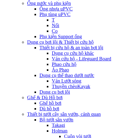
Ống nước và phụ kiện
Ống nhựa uPVC
Phụ tùng uPVC
T
Nối
Co
Phụ kiện Support ống
Dụng cụ bơi lội & Thiết bị cứu hộ
Thiết bị cứu hộ & an toàn bơi lội
Dụng cụ cứu hộ khác
Ván cứu hộ - Lifeguard Board
Phao cứu hộ
Áo Phao
Dụng cụ thể thao dưới nước
Ván Lướt sóng
Thuyền chèoKayak
Dụng cụ bơi lội
Ghế & Dù Hồ bơi
Ghế hồ bơi
Dù hồ bơi
Thiết bị tưới cây sân vườn, cảnh quan
Bộ tưới sân vườn
Takagi
Holman
Cuộn vòi tưới