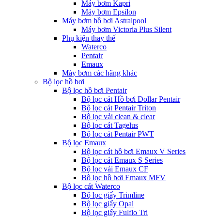
Máy bơm Kapri
Máy bơm Epsilon
Máy bơm hồ bơi Astralpool
Máy bơm Victoria Plus Silent
Phụ kiện thay thế
Waterco
Pentair
Emaux
Máy bơm các hãng khác
Bộ lọc hồ bơi
Bộ lọc hồ bơi Pentair
Bộ lọc cát Hồ bơi Dollar Pentair
Bộ lọc cát Pentair Triton
Bộ lọc vải clean & clear
Bộ lọc cát Tagelus
Bộ lọc cát Pentair PWT
Bộ lọc Emaux
Bộ lọc cát hồ bơi Emaux V Series
Bộ lọc cát Emaux S Series
Bộ lọc vải Emaux CF
Bô lọc hồ bơi Emaux MFV
Bộ lọc cát Waterco
Bộ lọc giấy Trimline
Bộ lọc giấy Opal
Bộ lọc giấy Fulflo Tri