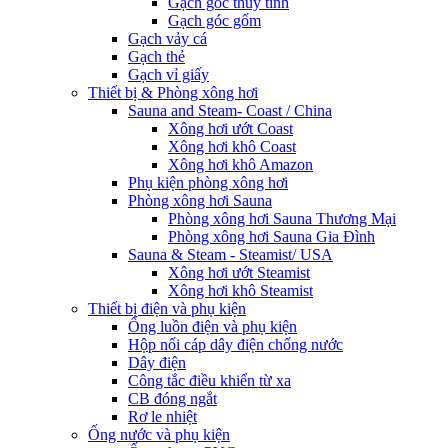
Gạch góc thủy tinh
Gạch góc gốm
Gạch vảy cá
Gạch thẻ
Gạch vỉ giấy
Thiết bị & Phòng xông hơi
Sauna and Steam- Coast / China
Xông hơi ướt Coast
Xông hơi khô Coast
Xông hơi khô Amazon
Phụ kiện phòng xông hơi
Phòng xông hơi Sauna
Phòng xông hơi Sauna Thương Mại
Phòng xông hơi Sauna Gia Đình
Sauna & Steam - Steamist/ USA
Xông hơi ướt Steamist
Xông hơi khô Steamist
Thiết bị điện và phụ kiện
Ống luồn điện và phụ kiện
Hộp nối cáp dây điện chống nước
Dây điện
Công tắc điều khiển từ xa
CB đóng ngắt
Rơ le nhiệt
Ống nước và phụ kiện