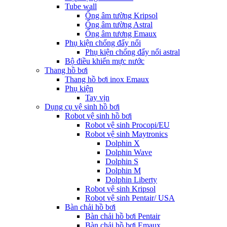
Tube wall
Ống âm tường Kripsol
Ống âm tường Astral
Ống âm tương Emaux
Phụ kiện chống đẩy nổi
Phụ kiện chống đẩy nổi astral
Bộ điều khiển mực nước
Thang hồ bơi
Thang hồ bơi inox Emaux
Phụ kiện
Tay vịn
Dụng cụ vệ sinh hồ bơi
Robot vệ sinh hồ bơi
Robot vệ sinh Procopi/EU
Robot vệ sinh Maytronics
Dolphin X
Dolphin Wave
Dolphin S
Dolphin M
Dolphin Liberty
Robot vệ sinh Kripsol
Robot vệ sinh Pentair/ USA
Bàn chải hồ bơi
Bàn chải hồ bơi Pentair
Bàn chải hồ bơi Emaux