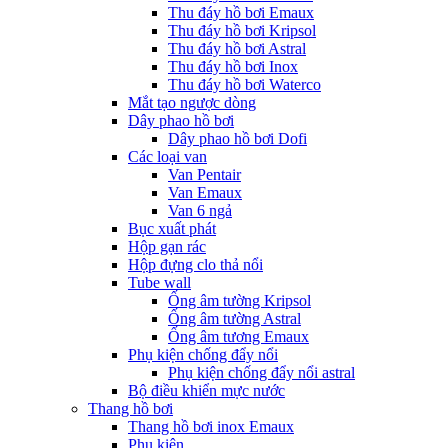
Thu đáy hồ bơi Emaux
Thu đáy hồ bơi Kripsol
Thu đáy hồ bơi Astral
Thu đáy hồ bơi Inox
Thu đáy hồ bơi Waterco
Mắt tạo ngược dòng
Dây phao hồ bơi
Dây phao hồ bơi Dofi
Các loại van
Van Pentair
Van Emaux
Van 6 ngả
Bục xuất phát
Hộp gạn rác
Hộp đựng clo thả nổi
Tube wall
Ống âm tường Kripsol
Ống âm tường Astral
Ống âm tương Emaux
Phụ kiện chống đẩy nổi
Phụ kiện chống đẩy nổi astral
Bộ điều khiển mực nước
Thang hồ bơi
Thang hồ bơi inox Emaux
Phụ kiện