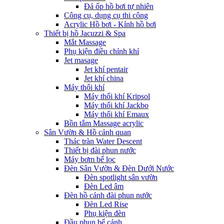
Đá ốp hồ bơi tự nhiên
Công cụ, dụng cụ thi công
Acrylic Hồ bơi - Kính hồ bơi
Thiết bị hồ Jacuzzi & Spa
Mắt Massage
Phụ kiện điều chỉnh khí
Jet masage
Jet khí pentair
Jet khí china
Máy thổi khí
Máy thổi khí Kripsol
Máy thổi khí Jackbo
Máy thổi khí Emaux
Bồn tắm Massage acrylic
Sân Vườn & Hồ cảnh quan
Thác tràn Water Descent
Thiết bị đài phun nước
Máy bơm bể lọc
Đèn Sân Vườn & Đèn Dưới Nước
Đèn spotlight sân vườn
Đèn Led âm
Đèn hồ cảnh đài phun nước
Đèn Led Rise
Phụ kiện đèn
Đầu phun bể cảnh