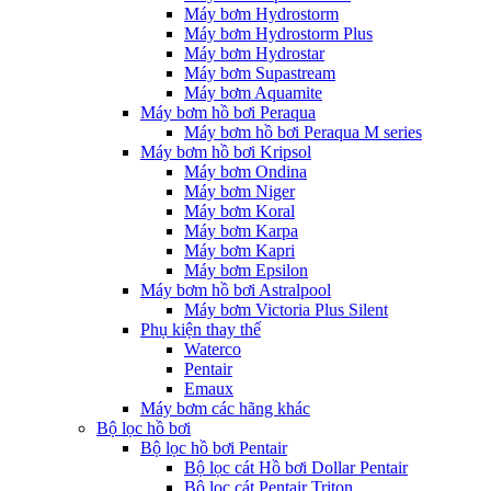
Máy bơm Hydrostorm
Máy bơm Hydrostorm Plus
Máy bơm Hydrostar
Máy bơm Supastream
Máy bơm Aquamite
Máy bơm hồ bơi Peraqua
Máy bơm hồ bơi Peraqua M series
Máy bơm hồ bơi Kripsol
Máy bơm Ondina
Máy bơm Niger
Máy bơm Koral
Máy bơm Karpa
Máy bơm Kapri
Máy bơm Epsilon
Máy bơm hồ bơi Astralpool
Máy bơm Victoria Plus Silent
Phụ kiện thay thế
Waterco
Pentair
Emaux
Máy bơm các hãng khác
Bộ lọc hồ bơi
Bộ lọc hồ bơi Pentair
Bộ lọc cát Hồ bơi Dollar Pentair
Bộ lọc cát Pentair Triton