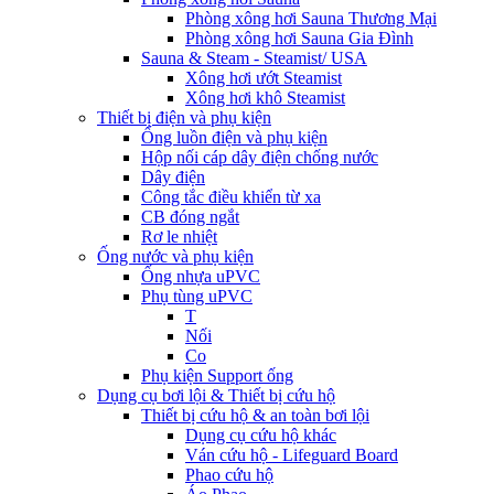
Phòng xông hơi Sauna Thương Mại
Phòng xông hơi Sauna Gia Đình
Sauna & Steam - Steamist/ USA
Xông hơi ướt Steamist
Xông hơi khô Steamist
Thiết bị điện và phụ kiện
Ống luồn điện và phụ kiện
Hộp nối cáp dây điện chống nước
Dây điện
Công tắc điều khiển từ xa
CB đóng ngắt
Rơ le nhiệt
Ống nước và phụ kiện
Ống nhựa uPVC
Phụ tùng uPVC
T
Nối
Co
Phụ kiện Support ống
Dụng cụ bơi lội & Thiết bị cứu hộ
Thiết bị cứu hộ & an toàn bơi lội
Dụng cụ cứu hộ khác
Ván cứu hộ - Lifeguard Board
Phao cứu hộ