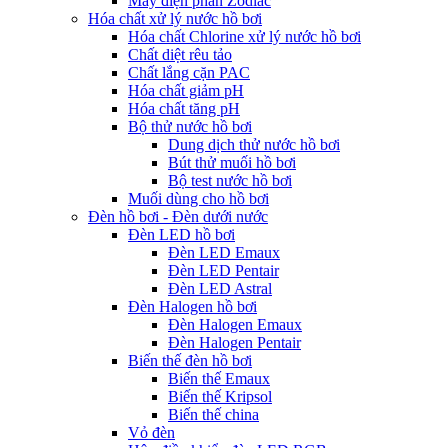
Máy điện phân Zodiac
Hóa chất xử lý nước hồ bơi
Hóa chất Chlorine xử lý nước hồ bơi
Chất diệt rêu tảo
Chất lắng cặn PAC
Hóa chất giảm pH
Hóa chất tăng pH
Bộ thử nước hồ bơi
Dung dịch thử nước hồ bơi
Bút thử muối hồ bơi
Bộ test nước hồ bơi
Muối dùng cho hồ bơi
Đèn hồ bơi - Đèn dưới nước
Đèn LED hồ bơi
Đèn LED Emaux
Đèn LED Pentair
Đèn LED Astral
Đèn Halogen hồ bơi
Đèn Halogen Emaux
Đèn Halogen Pentair
Biến thế đèn hồ bơi
Biến thế Emaux
Biến thế Kripsol
Biến thế china
Vỏ đèn