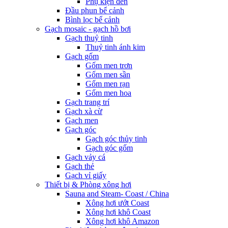
Phụ kiện đèn
Đầu phun bể cảnh
Bình lọc bể cảnh
Gạch mosaic - gạch hồ bơi
Gạch thuỷ tinh
Thuỷ tinh ánh kim
Gạch gốm
Gốm men trơn
Gốm men sần
Gốm men rạn
Gốm men hoa
Gạch trang trí
Gạch xà cừ
Gạch men
Gạch góc
Gạch góc thủy tinh
Gạch góc gốm
Gạch vảy cá
Gạch thẻ
Gạch vỉ giấy
Thiết bị & Phòng xông hơi
Sauna and Steam- Coast / China
Xông hơi ướt Coast
Xông hơi khô Coast
Xông hơi khô Amazon