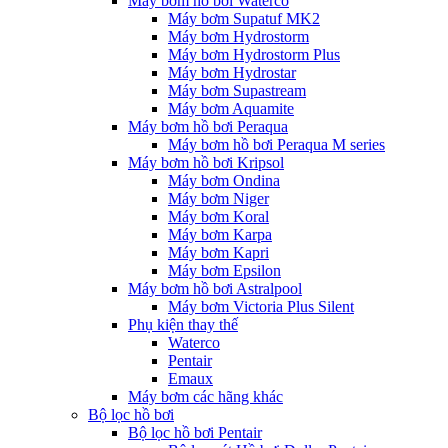
Máy bơm hồ bơi Waterco
Máy bơm Supatuf MK2
Máy bơm Hydrostorm
Máy bơm Hydrostorm Plus
Máy bơm Hydrostar
Máy bơm Supastream
Máy bơm Aquamite
Máy bơm hồ bơi Peraqua
Máy bơm hồ bơi Peraqua M series
Máy bơm hồ bơi Kripsol
Máy bơm Ondina
Máy bơm Niger
Máy bơm Koral
Máy bơm Karpa
Máy bơm Kapri
Máy bơm Epsilon
Máy bơm hồ bơi Astralpool
Máy bơm Victoria Plus Silent
Phụ kiện thay thế
Waterco
Pentair
Emaux
Máy bơm các hãng khác
Bộ lọc hồ bơi
Bộ lọc hồ bơi Pentair