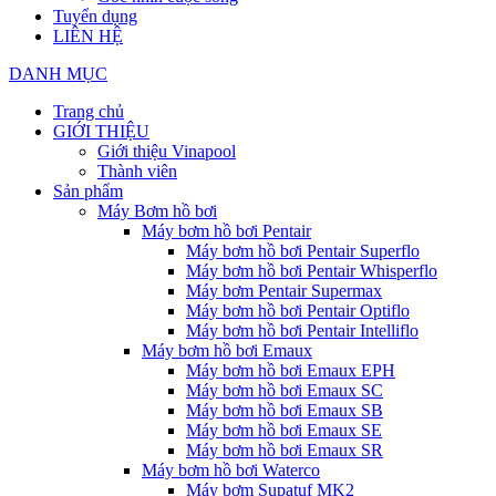
Tuyển dụng
LIÊN HỆ
DANH MỤC
Trang chủ
GIỚI THIỆU
Giới thiệu Vinapool
Thành viên
Sản phẩm
Máy Bơm hồ bơi
Máy bơm hồ bơi Pentair
Máy bơm hồ bơi Pentair Superflo
Máy bơm hồ bơi Pentair Whisperflo
Máy bơm Pentair Supermax
Máy bơm hồ bơi Pentair Optiflo
Máy bơm hồ bơi Pentair Intelliflo
Máy bơm hồ bơi Emaux
Máy bơm hồ bơi Emaux EPH
Máy bơm hồ bơi Emaux SC
Máy bơm hồ bơi Emaux SB
Máy bơm hồ bơi Emaux SE
Máy bơm hồ bơi Emaux SR
Máy bơm hồ bơi Waterco
Máy bơm Supatuf MK2