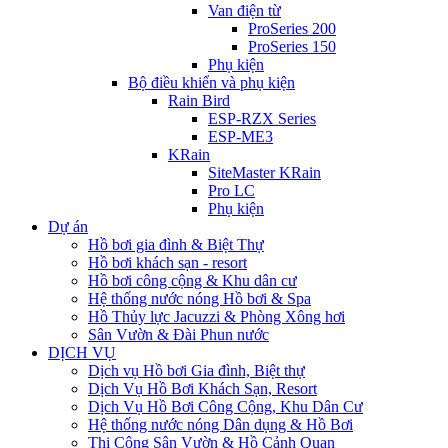
Van điện từ
ProSeries 200
ProSeries 150
Phụ kiện
Bộ điều khiển và phụ kiện
Rain Bird
ESP-RZX Series
ESP-ME3
KRain
SiteMaster KRain
Pro LC
Phụ kiện
Dự án
Hồ bơi gia đình & Biệt Thự
Hồ bơi khách sạn - resort
Hồ bơi công cộng & Khu dân cư
Hệ thống nước nóng Hồ bơi & Spa
Hồ Thủy lực Jacuzzi & Phòng Xông hơi
Sân Vườn & Đài Phun nước
DỊCH VỤ
Dịch vụ Hồ bơi Gia đình, Biệt thự
Dịch Vụ Hồ Bơi Khách Sạn, Resort
Dịch Vụ Hồ Bơi Công Cộng, Khu Dân Cư
Hệ thống nước nóng Dân dụng & Hồ Bơi
Thi Công Sân Vườn & Hồ Cảnh Quan