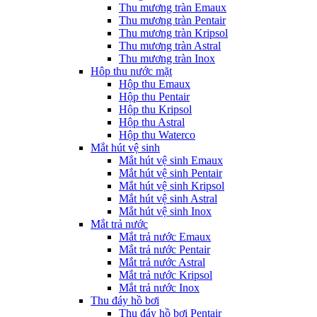
Thu mương tràn Emaux
Thu mương tràn Pentair
Thu mương tràn Kripsol
Thu mương tràn Astral
Thu mương tràn Inox
Hôp thu nước mặt
Hộp thu Emaux
Hộp thu Pentair
Hộp thu Kripsol
Hộp thu Astral
Hộp thu Waterco
Mắt hút vệ sinh
Mắt hút vệ sinh Emaux
Mắt hút vệ sinh Pentair
Mắt hút vệ sinh Kripsol
Mắt hút vệ sinh Astral
Mắt hút vệ sinh Inox
Mắt trả nước
Mắt trả nước Emaux
Mắt trả nước Pentair
Mắt trả nước Astral
Mắt trả nước Kripsol
Mắt trả nước Inox
Thu đáy hồ bơi
Thu đáy hồ bơi Pentair