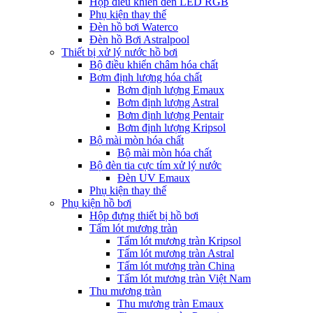
Hộp điều khiển đèn LED RGB
Phụ kiện thay thế
Đèn hồ bơi Waterco
Đèn hồ Bơi Astralpool
Thiết bị xử lý nước hồ bơi
Bộ điều khiển châm hóa chất
Bơm định lượng hóa chất
Bơm định lượng Emaux
Bơm định lượng Astral
Bơm định lượng Pentair
Bơm định lượng Kripsol
Bộ mài mòn hóa chất
Bộ mài mòn hóa chất
Bộ đèn tia cực tím xử lý nước
Đèn UV Emaux
Phụ kiện thay thế
Phụ kiện hồ bơi
Hộp đựng thiết bị hồ bơi
Tấm lót mương tràn
Tấm lót mương tràn Kripsol
Tấm lót mương tràn Astral
Tấm lót mương tràn China
Tấm lót mương tràn Việt Nam
Thu mương tràn
Thu mương tràn Emaux