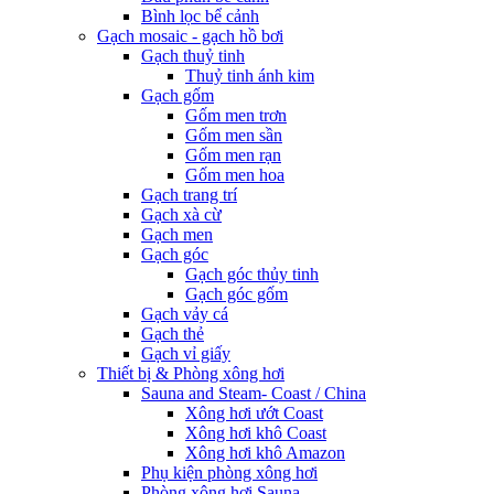
Bình lọc bể cảnh
Gạch mosaic - gạch hồ bơi
Gạch thuỷ tinh
Thuỷ tinh ánh kim
Gạch gốm
Gốm men trơn
Gốm men sần
Gốm men rạn
Gốm men hoa
Gạch trang trí
Gạch xà cừ
Gạch men
Gạch góc
Gạch góc thủy tinh
Gạch góc gốm
Gạch vảy cá
Gạch thẻ
Gạch vỉ giấy
Thiết bị & Phòng xông hơi
Sauna and Steam- Coast / China
Xông hơi ướt Coast
Xông hơi khô Coast
Xông hơi khô Amazon
Phụ kiện phòng xông hơi
Phòng xông hơi Sauna