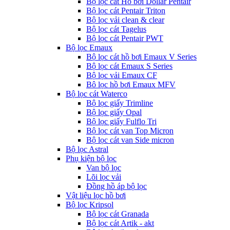
Bộ lọc cát Hồ bơi Dollar Pentair
Bộ lọc cát Pentair Triton
Bộ lọc vải clean & clear
Bộ lọc cát Tagelus
Bộ lọc cát Pentair PWT
Bộ lọc Emaux
Bộ lọc cát hồ bơi Emaux V Series
Bộ lọc cát Emaux S Series
Bộ lọc vải Emaux CF
Bô lọc hồ bơi Emaux MFV
Bộ lọc cát Waterco
Bộ lọc giấy Trimline
Bộ lọc giấy Opal
Bộ lọc giấy Fulflo Tri
Bộ lọc cát van Top Micron
Bộ lọc cát van Side micron
Bộ lọc Astral
Phụ kiện bộ lọc
Van bộ lọc
Lõi lọc vải
Đồng hồ áp bộ lọc
Vật liệu lọc hồ bơi
Bộ lọc Kripsol
Bộ lọc cát Granada
Bộ lọc cát Artik - akt