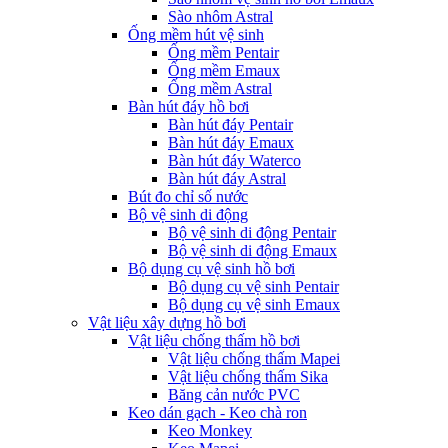
Sào nhôm Astral
Ống mềm hút vệ sinh
Ống mềm Pentair
Ống mềm Emaux
Ống mềm Astral
Bàn hút đáy hồ bơi
Bàn hút đáy Pentair
Bàn hút đáy Emaux
Bàn hút đáy Waterco
Bàn hút đáy Astral
Bút đo chỉ số nước
Bộ vệ sinh di động
Bộ vệ sinh di động Pentair
Bộ vệ sinh di động Emaux
Bộ dụng cụ vệ sinh hồ bơi
Bộ dụng cụ vệ sinh Pentair
Bộ dụng cụ vệ sinh Emaux
Vật liệu xây dựng hồ bơi
Vật liệu chống thấm hồ bơi
Vật liệu chống thấm Mapei
Vật liệu chống thấm Sika
Băng cản nước PVC
Keo dán gạch - Keo chà ron
Keo Monkey