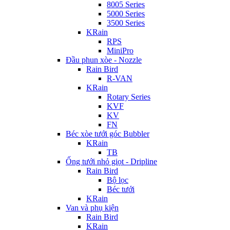
8005 Series
5000 Series
3500 Series
KRain
RPS
MiniPro
Đầu phun xòe - Nozzle
Rain Bird
R-VAN
KRain
Rotary Series
KVF
KV
FN
Béc xòe tưới góc Bubbler
KRain
TB
Ống tưới nhỏ giọt - Dripline
Rain Bird
Bộ lọc
Béc tưới
KRain
Van và phụ kiện
Rain Bird
KRain