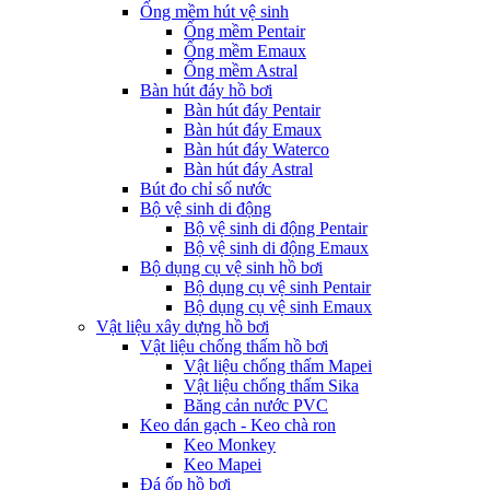
Ống mềm hút vệ sinh
Ống mềm Pentair
Ống mềm Emaux
Ống mềm Astral
Bàn hút đáy hồ bơi
Bàn hút đáy Pentair
Bàn hút đáy Emaux
Bàn hút đáy Waterco
Bàn hút đáy Astral
Bút đo chỉ số nước
Bộ vệ sinh di động
Bộ vệ sinh di động Pentair
Bộ vệ sinh di động Emaux
Bộ dụng cụ vệ sinh hồ bơi
Bộ dụng cụ vệ sinh Pentair
Bộ dụng cụ vệ sinh Emaux
Vật liệu xây dựng hồ bơi
Vật liệu chống thấm hồ bơi
Vật liệu chống thấm Mapei
Vật liệu chống thấm Sika
Băng cản nước PVC
Keo dán gạch - Keo chà ron
Keo Monkey
Keo Mapei
Đá ốp hồ bơi