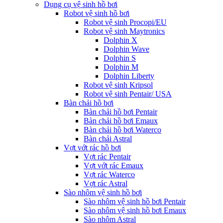
Dụng cụ vệ sinh hồ bơi
Robot vệ sinh hồ bơi
Robot vệ sinh Procopi/EU
Robot vệ sinh Maytronics
Dolphin X
Dolphin Wave
Dolphin S
Dolphin M
Dolphin Liberty
Robot vệ sinh Kripsol
Robot vệ sinh Pentair/ USA
Bàn chải hồ bơi
Bàn chải hồ bơi Pentair
Bàn chải hồ bơi Emaux
Bàn chải hồ bơi Waterco
Bàn chải Astral
Vợt vớt rác hồ bơi
Vợt rác Pentair
Vợt vớt rác Emaux
Vợt rác Waterco
Vợt rác Astral
Sào nhôm vệ sinh hồ bơi
Sào nhôm vệ sinh hồ bơi Pentair
Sào nhôm vệ sinh hồ bơi Emaux
Sào nhôm Astral