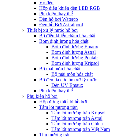
Vỏ đèn
Hộp điều khiển đèn LED RGB
Phụ kiện thay thế
Đèn hồ bơi Waterco
Đèn hồ Bơi Astralpool
Thiết bị xử lý nước hồ bơi
Bộ điều khiển châm hóa chất
Bơm định lượng hóa chất
Bơm định lượng Emaux
Bơm định lượng Astral
Bơm định lượng Pentair
Bơm định lượng Kripsol
Bộ mài mòn hóa chất
Bộ mài mòn hóa chất
Bộ đèn tia cực tím xử lý nước
Đèn UV Emaux
Phụ kiện thay thế
Phụ kiện hồ bơi
Hộp đựng thiết bị hồ bơi
Tấm lót mương tràn
Tấm lót mương tràn Kripsol
Tấm lót mương tràn Astral
Tấm lót mương tràn China
Tấm lót mương tràn Việt Nam
Thu mương tràn