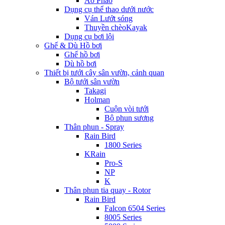
Áo Phao
Dụng cụ thể thao dưới nước
Ván Lướt sóng
Thuyền chèoKayak
Dụng cụ bơi lội
Ghế & Dù Hồ bơi
Ghế hồ bơi
Dù hồ bơi
Thiết bị tưới cây sân vườn, cảnh quan
Bộ tưới sân vườn
Takagi
Holman
Cuộn vòi tưới
Bộ phun sương
Thân phun - Spray
Rain Bird
1800 Series
KRain
Pro-S
NP
K
Thân phun tia quay - Rotor
Rain Bird
Falcon 6504 Series
8005 Series