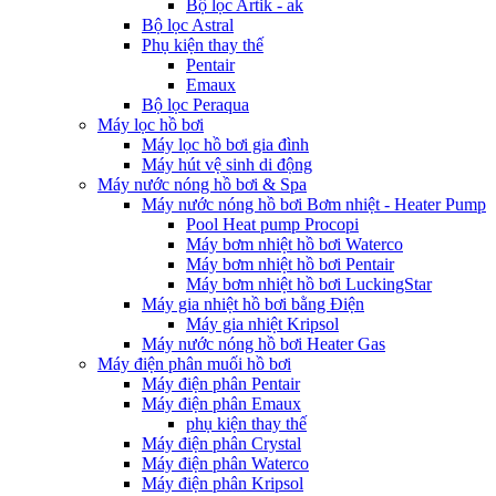
Bộ lọc Artik - ak
Bộ lọc Astral
Phụ kiện thay thế
Pentair
Emaux
Bộ lọc Peraqua
Máy lọc hồ bơi
Máy lọc hồ bơi gia đình
Máy hút vệ sinh di động
Máy nước nóng hồ bơi & Spa
Máy nước nóng hồ bơi Bơm nhiệt - Heater Pump
Pool Heat pump Procopi
Máy bơm nhiệt hồ bơi Waterco
Máy bơm nhiệt hồ bơi Pentair
Máy bơm nhiệt hồ bơi LuckingStar
Máy gia nhiệt hồ bơi bằng Điện
Máy gia nhiệt Kripsol
Máy nước nóng hồ bơi Heater Gas
Máy điện phân muối hồ bơi
Máy điện phân Pentair
Máy điện phân Emaux
phụ kiện thay thế
Máy điện phân Crystal
Máy điện phân Waterco
Máy điện phân Kripsol