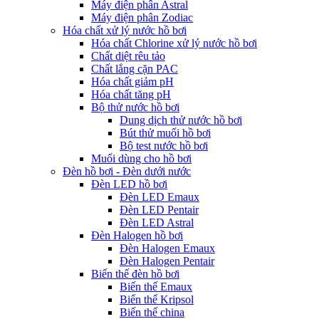
Máy điện phân Astral
Máy điện phân Zodiac
Hóa chất xử lý nước hồ bơi
Hóa chất Chlorine xử lý nước hồ bơi
Chất diệt rêu tảo
Chất lắng cặn PAC
Hóa chất giảm pH
Hóa chất tăng pH
Bộ thử nước hồ bơi
Dung dịch thử nước hồ bơi
Bút thử muối hồ bơi
Bộ test nước hồ bơi
Muối dùng cho hồ bơi
Đèn hồ bơi - Đèn dưới nước
Đèn LED hồ bơi
Đèn LED Emaux
Đèn LED Pentair
Đèn LED Astral
Đèn Halogen hồ bơi
Đèn Halogen Emaux
Đèn Halogen Pentair
Biến thế đèn hồ bơi
Biến thế Emaux
Biến thế Kripsol
Biến thế china