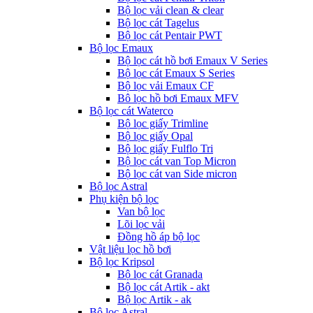
Bộ lọc vải clean & clear
Bộ lọc cát Tagelus
Bộ lọc cát Pentair PWT
Bộ lọc Emaux
Bộ lọc cát hồ bơi Emaux V Series
Bộ lọc cát Emaux S Series
Bộ lọc vải Emaux CF
Bô lọc hồ bơi Emaux MFV
Bộ lọc cát Waterco
Bộ lọc giấy Trimline
Bộ lọc giấy Opal
Bộ lọc giấy Fulflo Tri
Bộ lọc cát van Top Micron
Bộ lọc cát van Side micron
Bộ lọc Astral
Phụ kiện bộ lọc
Van bộ lọc
Lõi lọc vải
Đồng hồ áp bộ lọc
Vật liệu lọc hồ bơi
Bộ lọc Kripsol
Bộ lọc cát Granada
Bộ lọc cát Artik - akt
Bộ lọc Artik - ak
Bộ lọc Astral