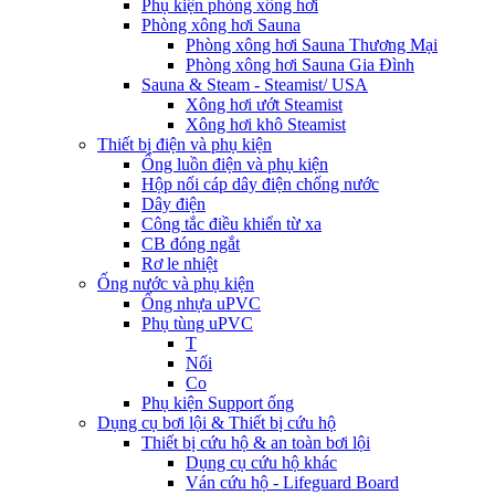
Phụ kiện phòng xông hơi
Phòng xông hơi Sauna
Phòng xông hơi Sauna Thương Mại
Phòng xông hơi Sauna Gia Đình
Sauna & Steam - Steamist/ USA
Xông hơi ướt Steamist
Xông hơi khô Steamist
Thiết bị điện và phụ kiện
Ống luồn điện và phụ kiện
Hộp nối cáp dây điện chống nước
Dây điện
Công tắc điều khiển từ xa
CB đóng ngắt
Rơ le nhiệt
Ống nước và phụ kiện
Ống nhựa uPVC
Phụ tùng uPVC
T
Nối
Co
Phụ kiện Support ống
Dụng cụ bơi lội & Thiết bị cứu hộ
Thiết bị cứu hộ & an toàn bơi lội
Dụng cụ cứu hộ khác
Ván cứu hộ - Lifeguard Board