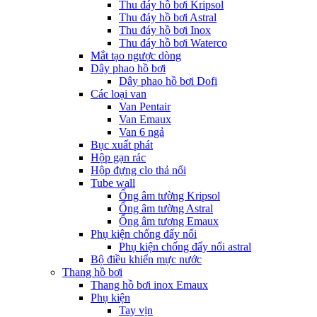
Thu đáy hồ bơi Kripsol
Thu đáy hồ bơi Astral
Thu đáy hồ bơi Inox
Thu đáy hồ bơi Waterco
Mắt tạo ngược dòng
Dây phao hồ bơi
Dây phao hồ bơi Dofi
Các loại van
Van Pentair
Van Emaux
Van 6 ngả
Bục xuất phát
Hộp gạn rác
Hộp đựng clo thả nổi
Tube wall
Ống âm tường Kripsol
Ống âm tường Astral
Ống âm tương Emaux
Phụ kiện chống đẩy nổi
Phụ kiện chống đẩy nổi astral
Bộ điều khiển mực nước
Thang hồ bơi
Thang hồ bơi inox Emaux
Phụ kiện
Tay vịn