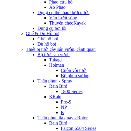
Phao cứu hộ
Áo Phao
Dụng cụ thể thao dưới nước
Ván Lướt sóng
Thuyền chèoKayak
Dụng cụ bơi lội
Ghế & Dù Hồ bơi
Ghế hồ bơi
Dù hồ bơi
Thiết bị tưới cây sân vườn, cảnh quan
Bộ tưới sân vườn
Takagi
Holman
Cuộn vòi tưới
Bộ phun sương
Thân phun - Spray
Rain Bird
1800 Series
KRain
Pro-S
NP
K
Thân phun tia quay - Rotor
Rain Bird
Falcon 6504 Series