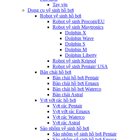
Tay vịn
Dụng cụ vệ sinh hồ bơi
Robot vệ sinh hồ bơi
Robot vệ sinh Procopi/EU
Robot vệ sinh Maytronics
Dolphin X
Dolphin Wave
Dolphin S
Dolphin M
Dolphin Liberty
Robot vệ sinh Kripsol
Robot vệ sinh Pentair/ USA
Bàn chải hồ bơi
Bàn chải hồ bơi Pentair
Bàn chải hồ bơi Emaux
Bàn chải hồ bơi Waterco
Bàn chải Astral
Vợt vớt rác hồ bơi
Vợt rác Pentair
Vợt vớt rác Emaux
Vợt rác Waterco
Vợt rác Astral
Sào nhôm vệ sinh hồ bơi
Sào nhôm vệ sinh hồ bơi Pentair
Sào nhôm vệ sinh hồ bơi Emaux