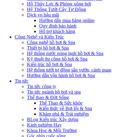
Hồ Thủy Lực & Phòng xông hơi
Hệ Thống Tưới Cây Tự Động
Dịch vụ hậu mãi
Hướng dẫn mua hàng online
Quy định bảo hành
Hỗ trợ khách hàng
Công Nghệ và Kiến Trúc
Công nghệ hồ bơi & Spa
Thiết bị hồ bơi & Spa
Hệ thống nước nóng lạnh hồ bơi & Spa
Kỹ thuật thi công hồ bơi & Spa
Kiến trúc hồ bơi & Spa
Hệ thống tưới tự động sân vườn, cảnh quan
Hướng dẫn vận hành hồ bơi & Spa
Tin tức
Tin tức công ty
Tin tức ngành hồ bơi và spa
Thể thao & Đời Sống
Thể Thao & Sức khỏe
Kiến thức về Bơi lội & Spa
Khám phá & Trải nghiệm
BLog Kiến trúc Xây dựng
Kinh nghiệm Hay
Khoa Học & Môi Trường
Góc nhìn cuộc sống