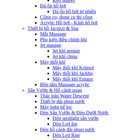
Keo Mapei
Đá ốp hồ bơi
Đá ốp hồ bơi tự nhiên
Công cụ, dụng cụ thi công
Acrylic Hồ bơi - Kính hồ bơi
Thiết bị hồ Jacuzzi & Spa
Mắt Massage
Phụ kiện điều chỉnh khí
Jet masage
Jet khí pentair
Jet khí china
Máy thổi khí
Máy thổi khí Kripsol
Máy thổi khí Jackbo
Máy thổi khí Emaux
Bồn tắm Massage acrylic
Sân Vườn & Hồ cảnh quan
Thác tràn Water Descent
Thiết bị đài phun nước
Máy bơm bể lọc
Đèn Sân Vườn & Đèn Dưới Nước
Đèn spotlight sân vườn
Đèn Led âm
Đèn hồ cảnh đài phun nước
Đèn Led Rise