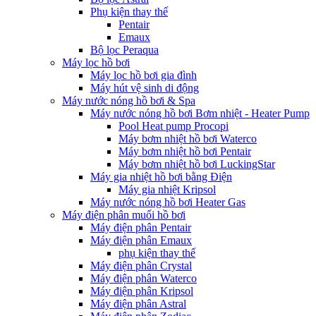
Phụ kiện thay thế
Pentair
Emaux
Bộ lọc Peraqua
Máy lọc hồ bơi
Máy lọc hồ bơi gia đình
Máy hút vệ sinh di động
Máy nước nóng hồ bơi & Spa
Máy nước nóng hồ bơi Bơm nhiệt - Heater Pump
Pool Heat pump Procopi
Máy bơm nhiệt hồ bơi Waterco
Máy bơm nhiệt hồ bơi Pentair
Máy bơm nhiệt hồ bơi LuckingStar
Máy gia nhiệt hồ bơi bằng Điện
Máy gia nhiệt Kripsol
Máy nước nóng hồ bơi Heater Gas
Máy điện phân muối hồ bơi
Máy điện phân Pentair
Máy điện phân Emaux
phụ kiện thay thế
Máy điện phân Crystal
Máy điện phân Waterco
Máy điện phân Kripsol
Máy điện phân Astral