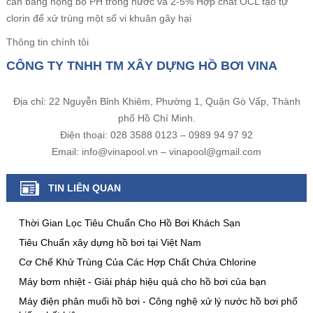
cân bằng nộng bộ PH trong nước và 2-5% Hợp chất OCL tạo tự
clorin để xử trùng một số vi khuân gây hại
Thông tin chính tôi
CÔNG TY TNHH TM XÂY DỰNG HỒ BƠI VINA
Địa chỉ: 22 Nguyễn Bỉnh Khiêm, Phường 1, Quận Gò Vấp, Thành
phố Hồ Chí Minh.
Điện thoại: 028 3588 0123 – 0989 94 97 92
Email: info@vinapool.vn – vinapool@gmail.com
TIN LIÊN QUAN
Thời Gian Lọc Tiêu Chuẩn Cho Hồ Bơi Khách Sạn
Tiêu Chuẩn xây dựng hồ bơi tại Việt Nam
Cơ Chế Khử Trùng Của Các Hợp Chất Chứa Chlorine
Máy bơm nhiệt - Giải pháp hiệu quả cho hồ bơi của bạn
Máy điện phân muối hồ bơi - Công nghệ xử lý nước hồ bơi phổ