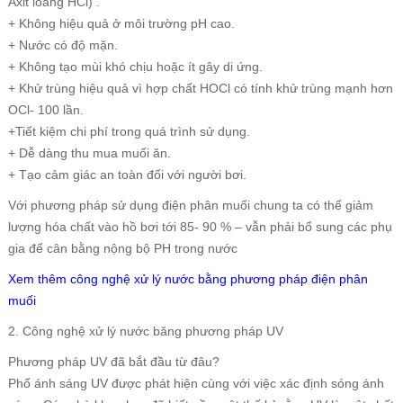
Axit loãng HCl) .
+ Không hiệu quả ở môi trường pH cao.
+ Nước có độ mặn.
+ Không tạo mùi khó chịu hoặc ít gây di ứng.
+ Khử trùng hiệu quả vì hợp chất HOCl có tính khử trùng mạnh hơn
OCl- 100 lần.
+Tiết kiệm chi phí trong quá trình sử dụng.
+ Dễ dàng thu mua muối ăn.
+ Tạo cảm giác an toàn đối với người bơi.
Với phương pháp sử dụng điện phân muối chung ta có thể giảm
lượng hóa chất vào hồ bơi tới 85- 90 % – vẫn phải bổ sung các phụ
gia để cân bằng nộng bộ PH trong nước
Xem thêm công nghệ xử lý nước bằng phương pháp điện phân
muối
2. Công nghệ xử lý nước băng phương pháp UV
Phương pháp UV đã bắt đầu từ đâu?
Phổ ánh sáng
UV được phát hiện cùng với việc xác định sóng ánh