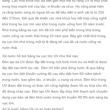
sáng. Các nhà khoa học đã biết gần một thế kỷ rằng UV là một chất
trung hòa mạnh mẽ của tảo, vi khuẩn và virus. Họ cũng phát hiện
ra rằng bước sóng tử ngoại tối ưu để tiêu diệt vi sinh vật là từ 250
đến 270nm. Kết quả đã khiến các nhà khoa học kết hợp công nghệ
khử trùng tia cực tím vào khử trùng nước uống hơn 30 năm trước.
Khử trùng bằng tia cực tím đã trở nên phổ biến trong khử trùng
nước uống và nước thải trong 10 năm qua. Bây giờ chất khử trùng
tia cực tím khử trùng một tỷ lệ đáng kể của tất cả nước uống và
nước thải.
Xử nước hồ bơi băng tia cực tím UV như thế nào
Đèn tạo tia UV được lắp đăt trong một bình hình trụ và thiết bị được
lắp đặt sau bình lọc cát, Đèn UV bắn phá dòng nước đi qua bằng
tia cực tím diệt khuẩn cường độ cao tiêu diệt hơn 60 mầm bệnh
trong nước, bao gồm tảo, vi khuẩn, u nang và virus. Đèn khử trùng
UV được đặt trong vỏ than chì công nghiệp được tối ưu hóa cho tốc
độ dòng chảy cao. Đèn tạo UV được lắp thủy tinh thạch anh chuyên
dụng cao bảo vệ đèn khỏi nước trong khi truyền 99,9% ánh sáng tia
cực tím.
Xử lý nước bằng UV có an toàn không?