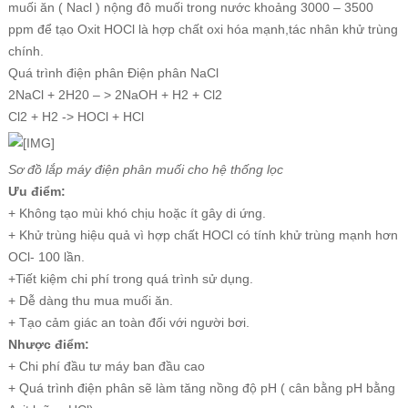
muối ăn ( Nacl ) nộng đô muối trong nước khoảng 3000 – 3500
ppm để tạo Oxit HOCl là hợp chất oxi hóa mạnh,tác nhân khử trùng
chính.
Quá trình điện phân Điện phân NaCl
2NaCl + 2H20 – > 2NaOH + H2 + Cl2
Cl2 + H2 -> HOCl + HCl
Sơ đồ lắp máy điện phân muối cho hệ thống lọc
Ưu điểm:
+ Không tạo mùi khó chịu hoặc ít gây di ứng.
+ Khử trùng hiệu quả vì hợp chất HOCl có tính khử trùng mạnh hơn
OCl- 100 lần.
+Tiết kiệm chi phí trong quá trình sử dụng.
+ Dễ dàng thu mua muối ăn.
+ Tạo cảm giác an toàn đối với người bơi.
Nhược điểm:
+ Chi phí đầu tư máy ban đầu cao
+ Quá trình điện phân sẽ làm tăng nồng độ pH ( cân bằng pH bằng