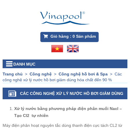
Giỏ hàng :
0
Sản phẩm
DANH MỤC
Trang chủ
>
Công nghệ
>
Công nghệ hồ bơi & Spa
>
Các
công nghệ xử lý nước hồ bơi giảm dùng hóa chất đến 90 %
CÁC CÔNG NGHỆ XỬ LÝ NƯỚC HỒ BƠI GIẢM DÙNG
HÓA CHẤT ĐẾN 90 %
Xử lý nước bằng phương pháp điện phân muối Nacl –
Tạo Cl2 tự nhiên
Máy điện phân hoạt nguyên tắc dùng thanh điện cực tách CL2 từ