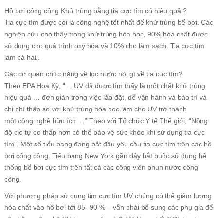
Hồ bơi công cộng Khử trùng bằng tia cực tím có hiệu quả ?
Tia cực tím được coi là công nghệ tốt nhất để khử trùng bể bơi. Các
nghiên cứu cho thấy trong khử trùng hóa học, 90% hóa chất được
sử dụng cho quá trình oxy hóa và 10% cho làm sạch. Tia cực tím
làm cả hai..
Các cơ quan chức năng về lọc nước nói gì về tia cực tím?
Theo EPA Hoa Kỳ, “… UV đã được tìm thấy là một chất khử trùng
hiệu quả … đơn giản trong việc lắp đặt, dễ vận hành và bảo trì và
chi phí thấp so với khử trùng hóa học làm cho UV trở thành
một
công nghệ hữu ích
…” Theo với Tổ chức Y tế Thế giới, “Nồng
độ clo tự do thấp hơn có thể bảo vệ sức khỏe khi sử dụng tia cực
tím”. Một số tiểu bang đang bắt đầu yêu cầu tia cực tím trên các hồ
bơi công cộng. Tiểu bang New York gần đây bắt buộc sử dụng hệ
thống bể bơi cực tím trên tất cả các công viên phun nước công
cộng.
Với phương pháp sử dụng tim cực tím UV chúng có thể giảm lượng
hóa chất vào hồ bơi tới 85- 90 % – vẫn phải bổ sung các phụ gia để