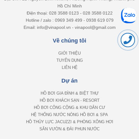
Hồ Chí Minh
Điện thoại: 028 3588 0123 - 028 3588 0122
Hotline / zalo : 0969 349 499 - 0938 619 079
Email: info@vinapool.vn - vinapool@gmail.com
Về chúng tôi
GIỚI THIỆU
TUYỂN DỤNG
LIÊN HỆ
Dự án
HỒ BƠI GIA ĐÌNH & BIỆT THỰ
HỒ BƠI KHÁCH SẠN - RESORT
HỒ BƠI CÔNG CỘNG & KHU DÂN CƯ
HỆ THỐNG NƯỚC NÓNG HỒ BƠI & SPA
HỒ THỦY LỰC JACUZZI & PHÒNG XÔNG HƠI
SÂN VƯỜN & ĐÀI PHUN NƯỚC