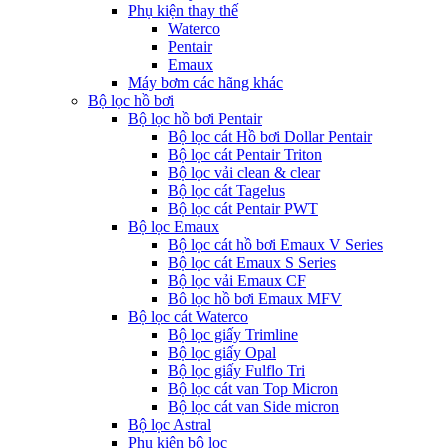
Phụ kiện thay thế
Waterco
Pentair
Emaux
Máy bơm các hãng khác
Bộ lọc hồ bơi
Bộ lọc hồ bơi Pentair
Bộ lọc cát Hồ bơi Dollar Pentair
Bộ lọc cát Pentair Triton
Bộ lọc vải clean & clear
Bộ lọc cát Tagelus
Bộ lọc cát Pentair PWT
Bộ lọc Emaux
Bộ lọc cát hồ bơi Emaux V Series
Bộ lọc cát Emaux S Series
Bộ lọc vải Emaux CF
Bô lọc hồ bơi Emaux MFV
Bộ lọc cát Waterco
Bộ lọc giấy Trimline
Bộ lọc giấy Opal
Bộ lọc giấy Fulflo Tri
Bộ lọc cát van Top Micron
Bộ lọc cát van Side micron
Bộ lọc Astral
Phụ kiện bộ lọc