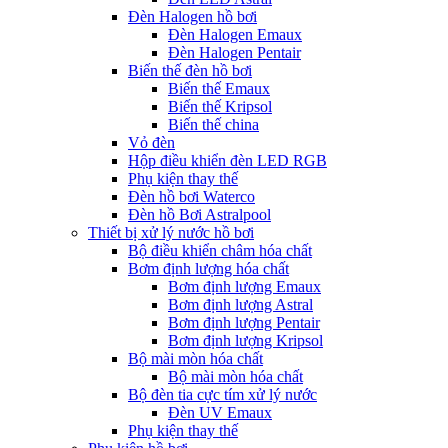
Đèn Halogen hồ bơi
Đèn Halogen Emaux
Đèn Halogen Pentair
Biến thế đèn hồ bơi
Biến thế Emaux
Biến thế Kripsol
Biến thế china
Vỏ đèn
Hộp điều khiển đèn LED RGB
Phụ kiện thay thế
Đèn hồ bơi Waterco
Đèn hồ Bơi Astralpool
Thiết bị xử lý nước hồ bơi
Bộ điều khiển châm hóa chất
Bơm định lượng hóa chất
Bơm định lượng Emaux
Bơm định lượng Astral
Bơm định lượng Pentair
Bơm định lượng Kripsol
Bộ mài mòn hóa chất
Bộ mài mòn hóa chất
Bộ đèn tia cực tím xử lý nước
Đèn UV Emaux
Phụ kiện thay thế