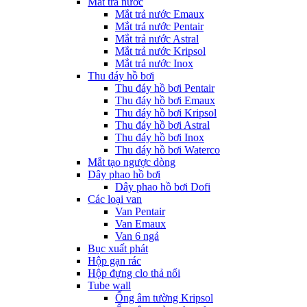
Mắt trả nước
Mắt trả nước Emaux
Mắt trả nước Pentair
Mắt trả nước Astral
Mắt trả nước Kripsol
Mắt trả nước Inox
Thu đáy hồ bơi
Thu đáy hồ bơi Pentair
Thu đáy hồ bơi Emaux
Thu đáy hồ bơi Kripsol
Thu đáy hồ bơi Astral
Thu đáy hồ bơi Inox
Thu đáy hồ bơi Waterco
Mắt tạo ngược dòng
Dây phao hồ bơi
Dây phao hồ bơi Dofi
Các loại van
Van Pentair
Van Emaux
Van 6 ngả
Bục xuất phát
Hộp gạn rác
Hộp đựng clo thả nổi
Tube wall
Ống âm tường Kripsol