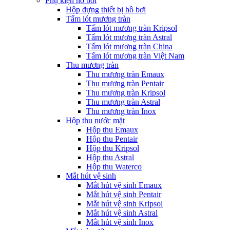
Phụ kiện hồ bơi
Hộp đựng thiết bị hồ bơi
Tấm lót mương tràn
Tấm lót mương tràn Kripsol
Tấm lót mương tràn Astral
Tấm lót mương tràn China
Tấm lót mương tràn Việt Nam
Thu mương tràn
Thu mương tràn Emaux
Thu mương tràn Pentair
Thu mương tràn Kripsol
Thu mương tràn Astral
Thu mương tràn Inox
Hôp thu nước mặt
Hộp thu Emaux
Hộp thu Pentair
Hộp thu Kripsol
Hộp thu Astral
Hộp thu Waterco
Mắt hút vệ sinh
Mắt hút vệ sinh Emaux
Mắt hút vệ sinh Pentair
Mắt hút vệ sinh Kripsol
Mắt hút vệ sinh Astral
Mắt hút vệ sinh Inox