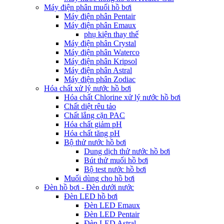
Máy điện phân muối hồ bơi
Máy điện phân Pentair
Máy điện phân Emaux
phụ kiện thay thế
Máy điện phân Crystal
Máy điện phân Waterco
Máy điện phân Kripsol
Máy điện phân Astral
Máy điện phân Zodiac
Hóa chất xử lý nước hồ bơi
Hóa chất Chlorine xử lý nước hồ bơi
Chất diệt rêu tảo
Chất lắng cặn PAC
Hóa chất giảm pH
Hóa chất tăng pH
Bộ thử nước hồ bơi
Dung dịch thử nước hồ bơi
Bút thử muối hồ bơi
Bộ test nước hồ bơi
Muối dùng cho hồ bơi
Đèn hồ bơi - Đèn dưới nước
Đèn LED hồ bơi
Đèn LED Emaux
Đèn LED Pentair
Đèn LED Astral