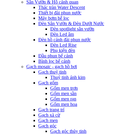
Sân Vườn & Hồ cảnh quan
Thác tràn Water Descent
Thiết bị đài phun nước
Máy bơm bể lọc
Đèn Sân Vườn & Đèn Dưới Nước
Đèn spotlight sân vườn
Đèn Led âm
Đèn hồ cảnh đài phun nước
Đèn Led Rise
Phụ kiện đèn
Đầu phun bể cảnh
Bình lọc bể cảnh
Gạch mosaic - gạch hồ bơi
Gạch thuỷ tinh
Thuỷ tinh ánh kim
Gạch gốm
Gốm men trơn
Gốm men sần
Gốm men rạn
Gốm men hoa
Gạch trang trí
Gạch xà cừ
Gạch men
Gạch góc
Gạch góc thủy tinh