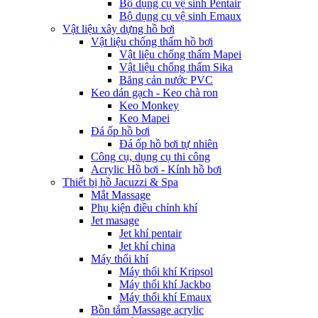
Bộ dụng cụ vệ sinh Pentair
Bộ dụng cụ vệ sinh Emaux
Vật liệu xây dựng hồ bơi
Vật liệu chống thấm hồ bơi
Vật liệu chống thấm Mapei
Vật liệu chống thấm Sika
Băng cản nước PVC
Keo dán gạch - Keo chà ron
Keo Monkey
Keo Mapei
Đá ốp hồ bơi
Đá ốp hồ bơi tự nhiên
Công cụ, dụng cụ thi công
Acrylic Hồ bơi - Kính hồ bơi
Thiết bị hồ Jacuzzi & Spa
Mắt Massage
Phụ kiện điều chỉnh khí
Jet masage
Jet khí pentair
Jet khí china
Máy thổi khí
Máy thổi khí Kripsol
Máy thổi khí Jackbo
Máy thổi khí Emaux
Bồn tắm Massage acrylic