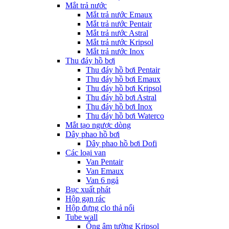
Mắt trả nước
Mắt trả nước Emaux
Mắt trả nước Pentair
Mắt trả nước Astral
Mắt trả nước Kripsol
Mắt trả nước Inox
Thu đáy hồ bơi
Thu đáy hồ bơi Pentair
Thu đáy hồ bơi Emaux
Thu đáy hồ bơi Kripsol
Thu đáy hồ bơi Astral
Thu đáy hồ bơi Inox
Thu đáy hồ bơi Waterco
Mắt tạo ngược dòng
Dây phao hồ bơi
Dây phao hồ bơi Dofi
Các loại van
Van Pentair
Van Emaux
Van 6 ngả
Bục xuất phát
Hộp gạn rác
Hộp đựng clo thả nổi
Tube wall
Ống âm tường Kripsol