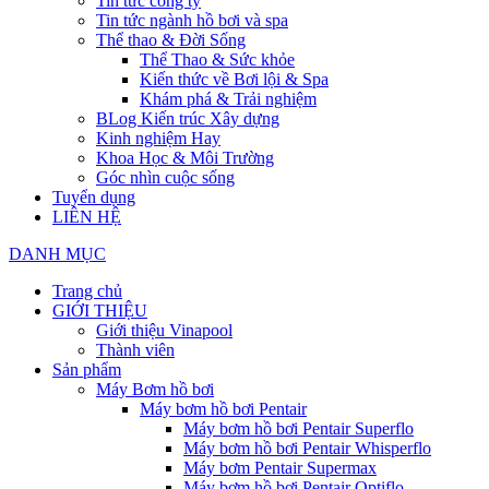
Tin tức công ty
Tin tức ngành hồ bơi và spa
Thể thao & Đời Sống
Thể Thao & Sức khỏe
Kiến thức về Bơi lội & Spa
Khám phá & Trải nghiệm
BLog Kiến trúc Xây dựng
Kinh nghiệm Hay
Khoa Học & Môi Trường
Góc nhìn cuộc sống
Tuyển dụng
LIÊN HỆ
DANH MỤC
Trang chủ
GIỚI THIỆU
Giới thiệu Vinapool
Thành viên
Sản phẩm
Máy Bơm hồ bơi
Máy bơm hồ bơi Pentair
Máy bơm hồ bơi Pentair Superflo
Máy bơm hồ bơi Pentair Whisperflo
Máy bơm Pentair Supermax
Máy bơm hồ bơi Pentair Optiflo