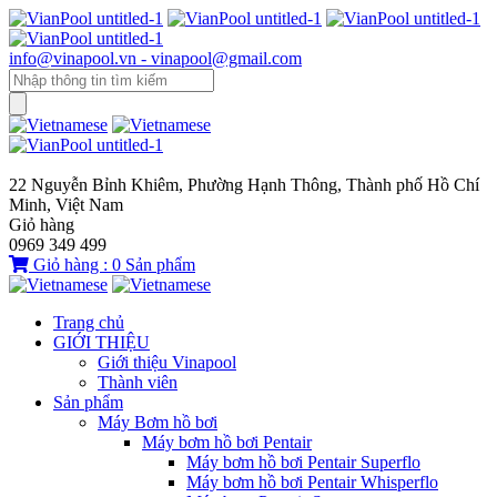
info@vinapool.vn - vinapool@gmail.com
22 Nguyễn Bỉnh Khiêm, Phường Hạnh Thông, Thành phố Hồ Chí
Minh, Việt Nam
Giỏ hàng
0969 349 499
Giỏ hàng :
0
Sản phẩm
Trang chủ
GIỚI THIỆU
Giới thiệu Vinapool
Thành viên
Sản phẩm
Máy Bơm hồ bơi
Máy bơm hồ bơi Pentair
Máy bơm hồ bơi Pentair Superflo
Máy bơm hồ bơi Pentair Whisperflo