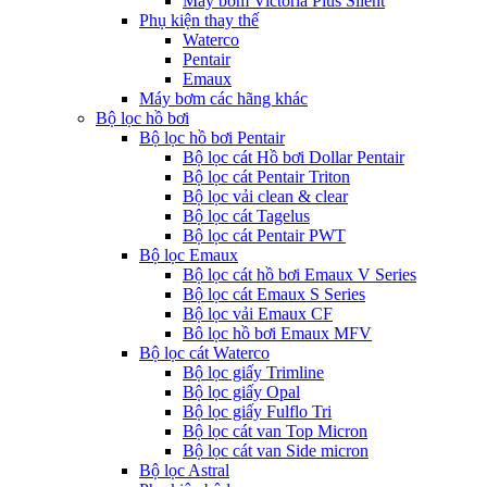
Máy bơm Victoria Plus Silent
Phụ kiện thay thế
Waterco
Pentair
Emaux
Máy bơm các hãng khác
Bộ lọc hồ bơi
Bộ lọc hồ bơi Pentair
Bộ lọc cát Hồ bơi Dollar Pentair
Bộ lọc cát Pentair Triton
Bộ lọc vải clean & clear
Bộ lọc cát Tagelus
Bộ lọc cát Pentair PWT
Bộ lọc Emaux
Bộ lọc cát hồ bơi Emaux V Series
Bộ lọc cát Emaux S Series
Bộ lọc vải Emaux CF
Bô lọc hồ bơi Emaux MFV
Bộ lọc cát Waterco
Bộ lọc giấy Trimline
Bộ lọc giấy Opal
Bộ lọc giấy Fulflo Tri
Bộ lọc cát van Top Micron
Bộ lọc cát van Side micron
Bộ lọc Astral