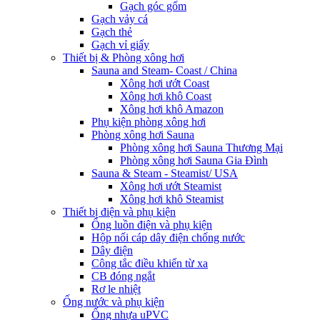
Gạch góc gốm
Gạch vảy cá
Gạch thẻ
Gạch vỉ giấy
Thiết bị & Phòng xông hơi
Sauna and Steam- Coast / China
Xông hơi ướt Coast
Xông hơi khô Coast
Xông hơi khô Amazon
Phụ kiện phòng xông hơi
Phòng xông hơi Sauna
Phòng xông hơi Sauna Thương Mại
Phòng xông hơi Sauna Gia Đình
Sauna & Steam - Steamist/ USA
Xông hơi ướt Steamist
Xông hơi khô Steamist
Thiết bị điện và phụ kiện
Ống luồn điện và phụ kiện
Hộp nối cáp dây điện chống nước
Dây điện
Công tắc điều khiển từ xa
CB đóng ngắt
Rơ le nhiệt
Ống nước và phụ kiện
Ống nhựa uPVC