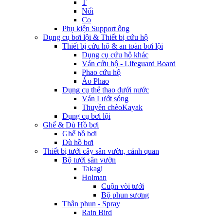
T
Nối
Co
Phụ kiện Support ống
Dụng cụ bơi lội & Thiết bị cứu hộ
Thiết bị cứu hộ & an toàn bơi lội
Dụng cụ cứu hộ khác
Ván cứu hộ - Lifeguard Board
Phao cứu hộ
Áo Phao
Dụng cụ thể thao dưới nước
Ván Lướt sóng
Thuyền chèoKayak
Dụng cụ bơi lội
Ghế & Dù Hồ bơi
Ghế hồ bơi
Dù hồ bơi
Thiết bị tưới cây sân vườn, cảnh quan
Bộ tưới sân vườn
Takagi
Holman
Cuộn vòi tưới
Bộ phun sương
Thân phun - Spray
Rain Bird