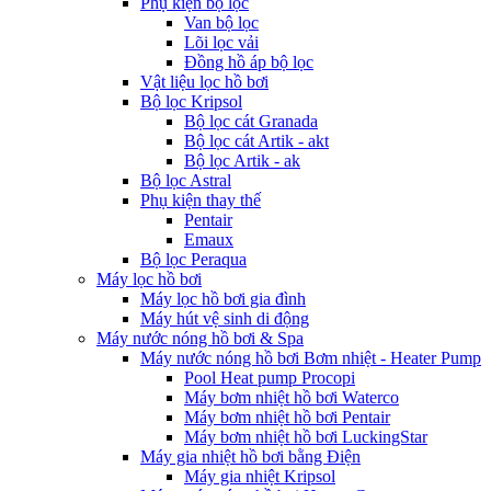
Phụ kiện bộ lọc
Van bộ lọc
Lõi lọc vải
Đồng hồ áp bộ lọc
Vật liệu lọc hồ bơi
Bộ lọc Kripsol
Bộ lọc cát Granada
Bộ lọc cát Artik - akt
Bộ lọc Artik - ak
Bộ lọc Astral
Phụ kiện thay thế
Pentair
Emaux
Bộ lọc Peraqua
Máy lọc hồ bơi
Máy lọc hồ bơi gia đình
Máy hút vệ sinh di động
Máy nước nóng hồ bơi & Spa
Máy nước nóng hồ bơi Bơm nhiệt - Heater Pump
Pool Heat pump Procopi
Máy bơm nhiệt hồ bơi Waterco
Máy bơm nhiệt hồ bơi Pentair
Máy bơm nhiệt hồ bơi LuckingStar
Máy gia nhiệt hồ bơi bằng Điện
Máy gia nhiệt Kripsol