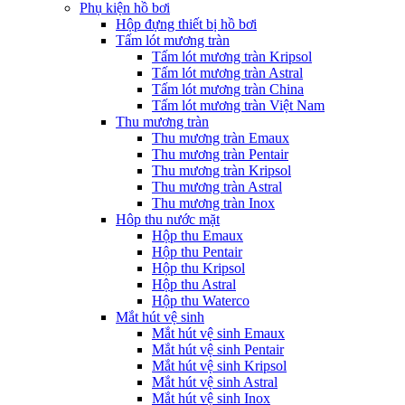
Phụ kiện hồ bơi
Hộp đựng thiết bị hồ bơi
Tấm lót mương tràn
Tấm lót mương tràn Kripsol
Tấm lót mương tràn Astral
Tấm lót mương tràn China
Tấm lót mương tràn Việt Nam
Thu mương tràn
Thu mương tràn Emaux
Thu mương tràn Pentair
Thu mương tràn Kripsol
Thu mương tràn Astral
Thu mương tràn Inox
Hôp thu nước mặt
Hộp thu Emaux
Hộp thu Pentair
Hộp thu Kripsol
Hộp thu Astral
Hộp thu Waterco
Mắt hút vệ sinh
Mắt hút vệ sinh Emaux
Mắt hút vệ sinh Pentair
Mắt hút vệ sinh Kripsol
Mắt hút vệ sinh Astral
Mắt hút vệ sinh Inox