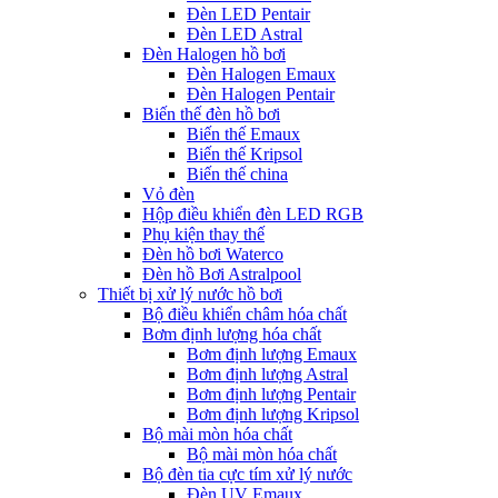
Đèn LED Pentair
Đèn LED Astral
Đèn Halogen hồ bơi
Đèn Halogen Emaux
Đèn Halogen Pentair
Biến thế đèn hồ bơi
Biến thế Emaux
Biến thế Kripsol
Biến thế china
Vỏ đèn
Hộp điều khiển đèn LED RGB
Phụ kiện thay thế
Đèn hồ bơi Waterco
Đèn hồ Bơi Astralpool
Thiết bị xử lý nước hồ bơi
Bộ điều khiển châm hóa chất
Bơm định lượng hóa chất
Bơm định lượng Emaux
Bơm định lượng Astral
Bơm định lượng Pentair
Bơm định lượng Kripsol
Bộ mài mòn hóa chất
Bộ mài mòn hóa chất
Bộ đèn tia cực tím xử lý nước
Đèn UV Emaux