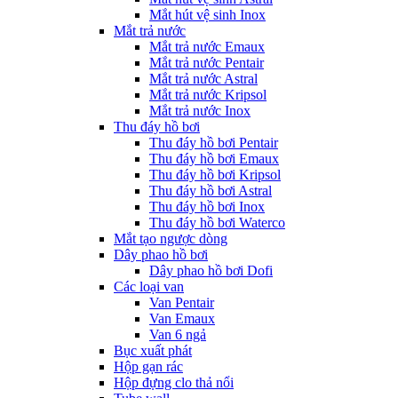
Mắt hút vệ sinh Inox
Mắt trả nước
Mắt trả nước Emaux
Mắt trả nước Pentair
Mắt trả nước Astral
Mắt trả nước Kripsol
Mắt trả nước Inox
Thu đáy hồ bơi
Thu đáy hồ bơi Pentair
Thu đáy hồ bơi Emaux
Thu đáy hồ bơi Kripsol
Thu đáy hồ bơi Astral
Thu đáy hồ bơi Inox
Thu đáy hồ bơi Waterco
Mắt tạo ngược dòng
Dây phao hồ bơi
Dây phao hồ bơi Dofi
Các loại van
Van Pentair
Van Emaux
Van 6 ngả
Bục xuất phát
Hộp gạn rác
Hộp đựng clo thả nổi