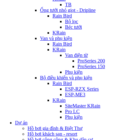
TB
Ống tưới nhỏ giọt - Dripline
Rain Bird
Bộ lọc
Béc tưới
KRain
Van và phụ kiện
Rain Bird
KRain
Van điện từ
ProSeries 200
ProSeries 150
Phụ kiện
Bộ điều khiển và phụ kiện
Rain Bird
ESP-RZX Series
ESP-ME3
KRain
SiteMaster KRain
Pro LC
Phụ kiện
Dự án
Hồ bơi gia đình & Biệt Thự
Hồ bơi khách sạn - resort
Hồ bơi công cộng & Khu dân cư