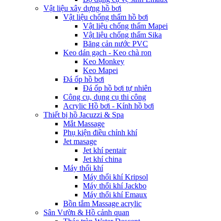
Vật liệu xây dựng hồ bơi
Vật liệu chống thấm hồ bơi
Vật liệu chống thấm Mapei
Vật liệu chống thấm Sika
Băng cản nước PVC
Keo dán gạch - Keo chà ron
Keo Monkey
Keo Mapei
Đá ốp hồ bơi
Đá ốp hồ bơi tự nhiên
Công cụ, dụng cụ thi công
Acrylic Hồ bơi - Kính hồ bơi
Thiết bị hồ Jacuzzi & Spa
Mắt Massage
Phụ kiện điều chỉnh khí
Jet masage
Jet khí pentair
Jet khí china
Máy thổi khí
Máy thổi khí Kripsol
Máy thổi khí Jackbo
Máy thổi khí Emaux
Bồn tắm Massage acrylic
Sân Vườn & Hồ cảnh quan