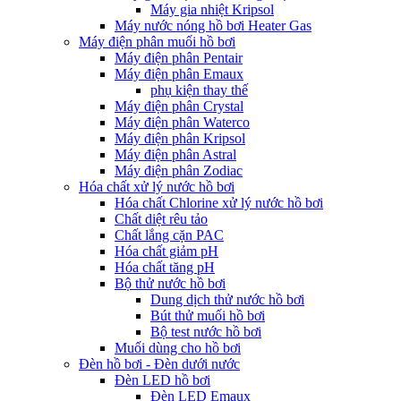
Máy gia nhiệt Kripsol
Máy nước nóng hồ bơi Heater Gas
Máy điện phân muối hồ bơi
Máy điện phân Pentair
Máy điện phân Emaux
phụ kiện thay thế
Máy điện phân Crystal
Máy điện phân Waterco
Máy điện phân Kripsol
Máy điện phân Astral
Máy điện phân Zodiac
Hóa chất xử lý nước hồ bơi
Hóa chất Chlorine xử lý nước hồ bơi
Chất diệt rêu tảo
Chất lắng cặn PAC
Hóa chất giảm pH
Hóa chất tăng pH
Bộ thử nước hồ bơi
Dung dịch thử nước hồ bơi
Bút thử muối hồ bơi
Bộ test nước hồ bơi
Muối dùng cho hồ bơi
Đèn hồ bơi - Đèn dưới nước
Đèn LED hồ bơi
Đèn LED Emaux