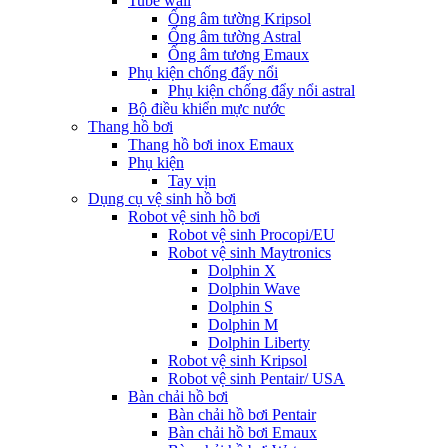
Tube wall
Ống âm tường Kripsol
Ống âm tường Astral
Ống âm tương Emaux
Phụ kiện chống đẩy nổi
Phụ kiện chống đẩy nổi astral
Bộ điều khiển mực nước
Thang hồ bơi
Thang hồ bơi inox Emaux
Phụ kiện
Tay vịn
Dụng cụ vệ sinh hồ bơi
Robot vệ sinh hồ bơi
Robot vệ sinh Procopi/EU
Robot vệ sinh Maytronics
Dolphin X
Dolphin Wave
Dolphin S
Dolphin M
Dolphin Liberty
Robot vệ sinh Kripsol
Robot vệ sinh Pentair/ USA
Bàn chải hồ bơi
Bàn chải hồ bơi Pentair
Bàn chải hồ bơi Emaux