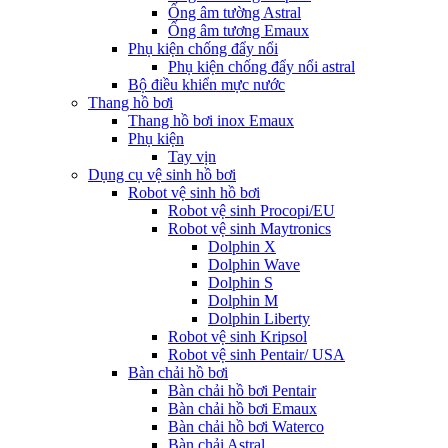
Ống âm tường Astral
Ống âm tương Emaux
Phụ kiện chống đẩy nổi
Phụ kiện chống đẩy nổi astral
Bộ điều khiển mực nước
Thang hồ bơi
Thang hồ bơi inox Emaux
Phụ kiện
Tay vịn
Dụng cụ vệ sinh hồ bơi
Robot vệ sinh hồ bơi
Robot vệ sinh Procopi/EU
Robot vệ sinh Maytronics
Dolphin X
Dolphin Wave
Dolphin S
Dolphin M
Dolphin Liberty
Robot vệ sinh Kripsol
Robot vệ sinh Pentair/ USA
Bàn chải hồ bơi
Bàn chải hồ bơi Pentair
Bàn chải hồ bơi Emaux
Bàn chải hồ bơi Waterco
Bàn chải Astral