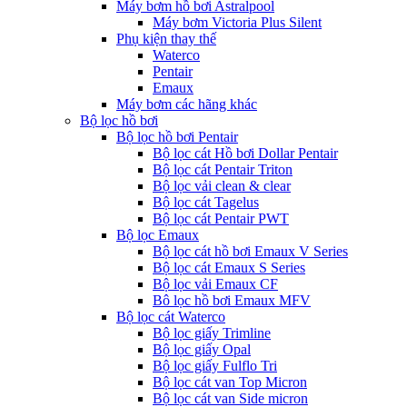
Máy bơm hồ bơi Astralpool
Máy bơm Victoria Plus Silent
Phụ kiện thay thế
Waterco
Pentair
Emaux
Máy bơm các hãng khác
Bộ lọc hồ bơi
Bộ lọc hồ bơi Pentair
Bộ lọc cát Hồ bơi Dollar Pentair
Bộ lọc cát Pentair Triton
Bộ lọc vải clean & clear
Bộ lọc cát Tagelus
Bộ lọc cát Pentair PWT
Bộ lọc Emaux
Bộ lọc cát hồ bơi Emaux V Series
Bộ lọc cát Emaux S Series
Bộ lọc vải Emaux CF
Bô lọc hồ bơi Emaux MFV
Bộ lọc cát Waterco
Bộ lọc giấy Trimline
Bộ lọc giấy Opal
Bộ lọc giấy Fulflo Tri
Bộ lọc cát van Top Micron
Bộ lọc cát van Side micron