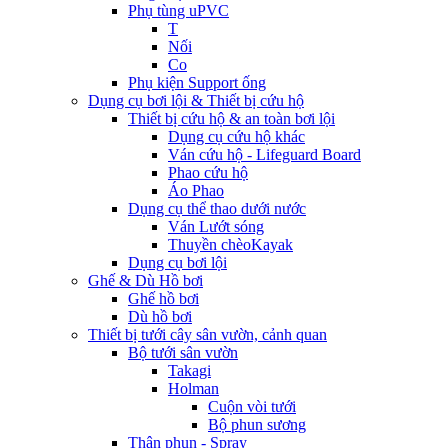
Phụ tùng uPVC
T
Nối
Co
Phụ kiện Support ống
Dụng cụ bơi lội & Thiết bị cứu hộ
Thiết bị cứu hộ & an toàn bơi lội
Dụng cụ cứu hộ khác
Ván cứu hộ - Lifeguard Board
Phao cứu hộ
Áo Phao
Dụng cụ thể thao dưới nước
Ván Lướt sóng
Thuyền chèoKayak
Dụng cụ bơi lội
Ghế & Dù Hồ bơi
Ghế hồ bơi
Dù hồ bơi
Thiết bị tưới cây sân vườn, cảnh quan
Bộ tưới sân vườn
Takagi
Holman
Cuộn vòi tưới
Bộ phun sương
Thân phun - Spray