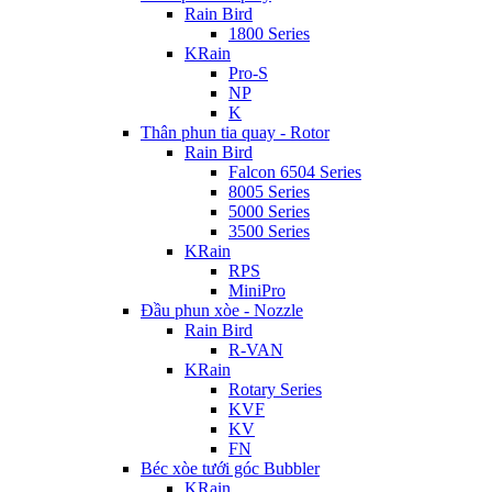
Rain Bird
1800 Series
KRain
Pro-S
NP
K
Thân phun tia quay - Rotor
Rain Bird
Falcon 6504 Series
8005 Series
5000 Series
3500 Series
KRain
RPS
MiniPro
Đầu phun xòe - Nozzle
Rain Bird
R-VAN
KRain
Rotary Series
KVF
KV
FN
Béc xòe tưới góc Bubbler
KRain