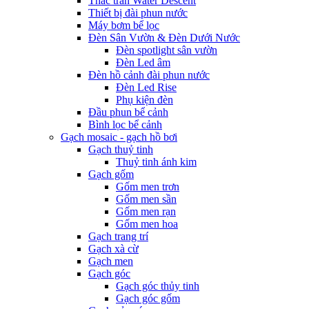
Thác tràn Water Descent
Thiết bị đài phun nước
Máy bơm bể lọc
Đèn Sân Vườn & Đèn Dưới Nước
Đèn spotlight sân vườn
Đèn Led âm
Đèn hồ cảnh đài phun nước
Đèn Led Rise
Phụ kiện đèn
Đầu phun bể cảnh
Bình lọc bể cảnh
Gạch mosaic - gạch hồ bơi
Gạch thuỷ tinh
Thuỷ tinh ánh kim
Gạch gốm
Gốm men trơn
Gốm men sần
Gốm men rạn
Gốm men hoa
Gạch trang trí
Gạch xà cừ
Gạch men
Gạch góc
Gạch góc thủy tinh
Gạch góc gốm