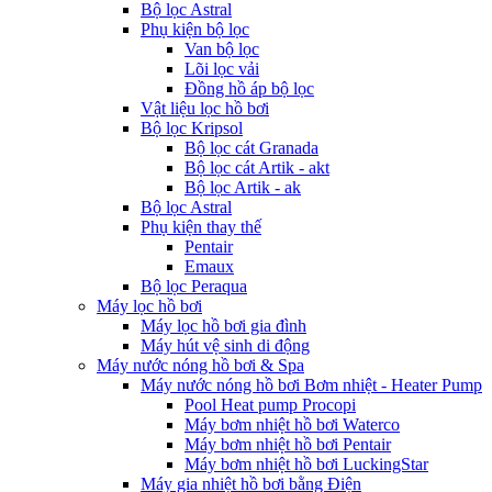
Bộ lọc Astral
Phụ kiện bộ lọc
Van bộ lọc
Lõi lọc vải
Đồng hồ áp bộ lọc
Vật liệu lọc hồ bơi
Bộ lọc Kripsol
Bộ lọc cát Granada
Bộ lọc cát Artik - akt
Bộ lọc Artik - ak
Bộ lọc Astral
Phụ kiện thay thế
Pentair
Emaux
Bộ lọc Peraqua
Máy lọc hồ bơi
Máy lọc hồ bơi gia đình
Máy hút vệ sinh di động
Máy nước nóng hồ bơi & Spa
Máy nước nóng hồ bơi Bơm nhiệt - Heater Pump
Pool Heat pump Procopi
Máy bơm nhiệt hồ bơi Waterco
Máy bơm nhiệt hồ bơi Pentair
Máy bơm nhiệt hồ bơi LuckingStar
Máy gia nhiệt hồ bơi bằng Điện