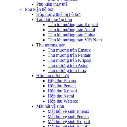
Phụ kiện thay thế
Phụ kiện hồ bơi
Hộp đựng thiết bị hồ bơi
Tấm lót mương tràn
Tấm lót mương tràn Kripsol
Tấm lót mương tràn Astral
Tấm lót mương tràn China
Tấm lót mương tràn Việt Nam
Thu mương tràn
Thu mương tràn Emaux
Thu mương tràn Pentair
Thu mương tràn Kripsol
Thu mương tràn Astral
Thu mương tràn Inox
Hôp thu nước mặt
Hộp thu Emaux
Hộp thu Pentair
Hộp thu Kripsol
Hộp thu Astral
Hộp thu Waterco
Mắt hút vệ sinh
Mắt hút vệ sinh Emaux
Mắt hút vệ sinh Pentair
Mắt hút vệ sinh Kripsol
Mắt hút vệ sinh Astral