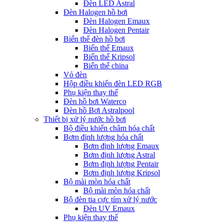
Đèn LED Astral
Đèn Halogen hồ bơi
Đèn Halogen Emaux
Đèn Halogen Pentair
Biến thế đèn hồ bơi
Biến thế Emaux
Biến thế Kripsol
Biến thế china
Vỏ đèn
Hộp điều khiển đèn LED RGB
Phụ kiện thay thế
Đèn hồ bơi Waterco
Đèn hồ Bơi Astralpool
Thiết bị xử lý nước hồ bơi
Bộ điều khiển châm hóa chất
Bơm định lượng hóa chất
Bơm định lượng Emaux
Bơm định lượng Astral
Bơm định lượng Pentair
Bơm định lượng Kripsol
Bộ mài mòn hóa chất
Bộ mài mòn hóa chất
Bộ đèn tia cực tím xử lý nước
Đèn UV Emaux
Phụ kiện thay thế