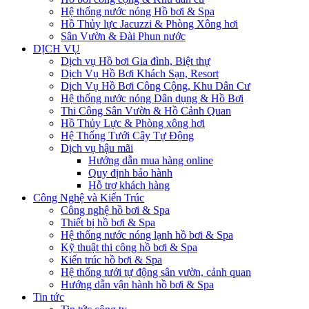
Hệ thống nước nóng Hồ bơi & Spa
Hồ Thủy lực Jacuzzi & Phòng Xông hơi
Sân Vườn & Đài Phun nước
DỊCH VỤ
Dịch vụ Hồ bơi Gia đình, Biệt thự
Dịch Vụ Hồ Bơi Khách Sạn, Resort
Dịch Vụ Hồ Bơi Công Cộng, Khu Dân Cư
Hệ thống nước nóng Dân dụng & Hồ Bơi
Thi Công Sân Vườn & Hồ Cảnh Quan
Hồ Thủy Lực & Phòng xông hơi
Hệ Thống Tưới Cây Tự Động
Dịch vụ hậu mãi
Hướng dẫn mua hàng online
Quy định bảo hành
Hỗ trợ khách hàng
Công Nghệ và Kiến Trúc
Công nghệ hồ bơi & Spa
Thiết bị hồ bơi & Spa
Hệ thống nước nóng lạnh hồ bơi & Spa
Kỹ thuật thi công hồ bơi & Spa
Kiến trúc hồ bơi & Spa
Hệ thống tưới tự động sân vườn, cảnh quan
Hướng dẫn vận hành hồ bơi & Spa
Tin tức