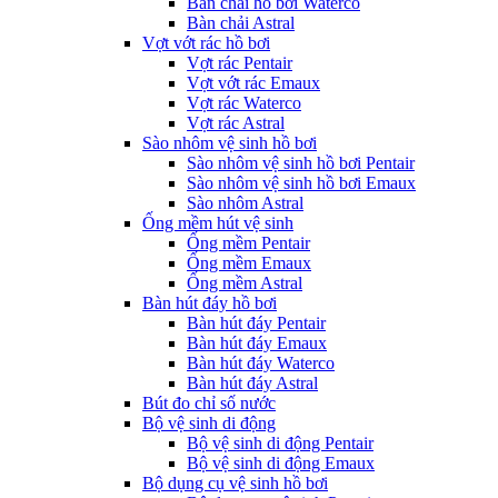
Bàn chải hồ bơi Waterco
Bàn chải Astral
Vợt vớt rác hồ bơi
Vợt rác Pentair
Vợt vớt rác Emaux
Vợt rác Waterco
Vợt rác Astral
Sào nhôm vệ sinh hồ bơi
Sào nhôm vệ sinh hồ bơi Pentair
Sào nhôm vệ sinh hồ bơi Emaux
Sào nhôm Astral
Ống mềm hút vệ sinh
Ống mềm Pentair
Ống mềm Emaux
Ống mềm Astral
Bàn hút đáy hồ bơi
Bàn hút đáy Pentair
Bàn hút đáy Emaux
Bàn hút đáy Waterco
Bàn hút đáy Astral
Bút đo chỉ số nước
Bộ vệ sinh di động
Bộ vệ sinh di động Pentair
Bộ vệ sinh di động Emaux
Bộ dụng cụ vệ sinh hồ bơi