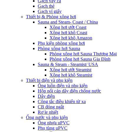
Gạch vảy cá
Gạch thẻ
Gạch vỉ giấy
Thiết bị & Phòng xông hơi
Sauna and Steam- Coast / China
Xông hơi ướt Coast
Xông hơi khô Coast
Xông hơi khô Amazon
Phụ kiện phòng xông hơi
Phòng xông hơi Sauna
Phòng xông hơi Sauna Thương Mại
Phòng xông hơi Sauna Gia Đình
Sauna & Steam - Steamist/ USA
Xông hơi ướt Steamist
Xông hơi khô Steamist
Thiết bị điện và phụ kiện
Ống luồn điện và phụ kiện
Hộp nối cáp dây điện chống nước
Dây điện
Công tắc điều khiển từ xa
CB đóng ngắt
Rơ le nhiệt
Ống nước và phụ kiện
Ống nhựa uPVC
Phụ tùng uPVC