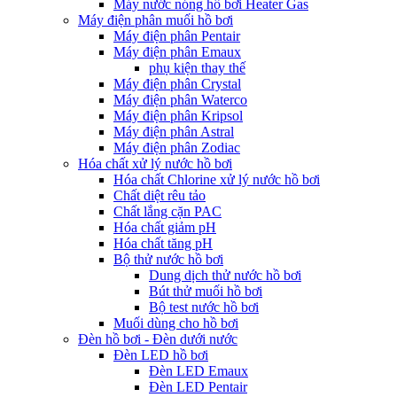
Máy nước nóng hồ bơi Heater Gas
Máy điện phân muối hồ bơi
Máy điện phân Pentair
Máy điện phân Emaux
phụ kiện thay thế
Máy điện phân Crystal
Máy điện phân Waterco
Máy điện phân Kripsol
Máy điện phân Astral
Máy điện phân Zodiac
Hóa chất xử lý nước hồ bơi
Hóa chất Chlorine xử lý nước hồ bơi
Chất diệt rêu tảo
Chất lắng cặn PAC
Hóa chất giảm pH
Hóa chất tăng pH
Bộ thử nước hồ bơi
Dung dịch thử nước hồ bơi
Bút thử muối hồ bơi
Bộ test nước hồ bơi
Muối dùng cho hồ bơi
Đèn hồ bơi - Đèn dưới nước
Đèn LED hồ bơi
Đèn LED Emaux
Đèn LED Pentair