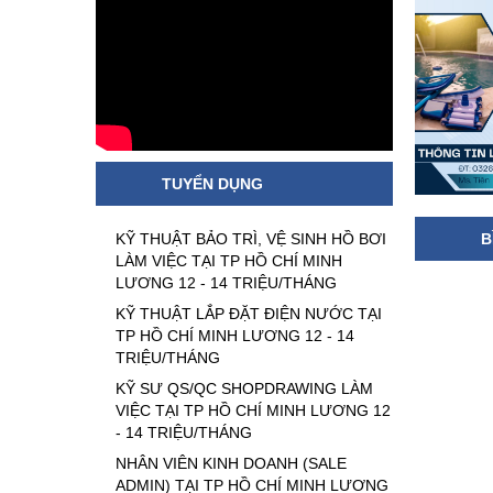
TUYỂN DỤNG
KỸ THUẬT BẢO TRÌ, VỆ SINH HỒ BƠI
B
LÀM VIỆC TẠI TP HỒ CHÍ MINH
LƯƠNG 12 - 14 TRIỆU/THÁNG
KỸ THUẬT LẮP ĐẶT ĐIỆN NƯỚC TẠI
TP HỒ CHÍ MINH LƯƠNG 12 - 14
TRIỆU/THÁNG
KỸ SƯ QS/QC SHOPDRAWING LÀM
VIỆC TẠI TP HỒ CHÍ MINH LƯƠNG 12
- 14 TRIỆU/THÁNG
NHÂN VIÊN KINH DOANH (SALE
ADMIN) TẠI TP HỒ CHÍ MINH LƯƠNG