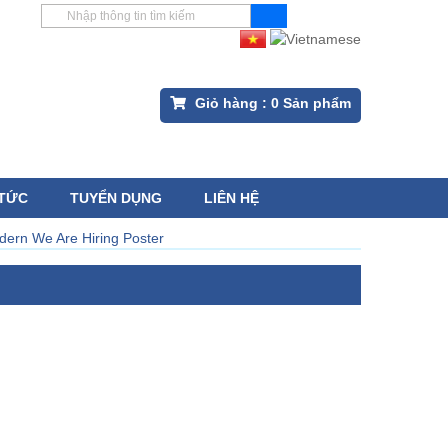
Giỏ hàng :
0
Sản phẩm
 TỨC
TUYỂN DỤNG
LIÊN HỆ
dern We Are Hiring Poster