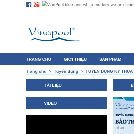
TRANG CHỦ
GIỚI THIỆU
SẢN PHẨM
Trang chủ
>
Tuyển dụng
>
TUYỂN DỤNG KỸ THUẬT 
TÀI LIỆU
B
VIDEO