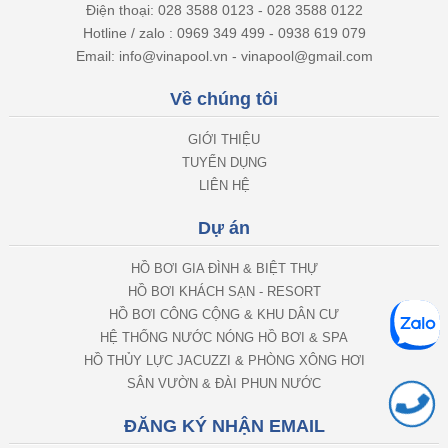
Điện thoại: 028 3588 0123 - 028 3588 0122
Hotline / zalo : 0969 349 499 - 0938 619 079
Email: info@vinapool.vn - vinapool@gmail.com
Về chúng tôi
GIỚI THIỆU
TUYỂN DỤNG
LIÊN HỆ
Dự án
HỒ BƠI GIA ĐÌNH & BIỆT THỰ
HỒ BƠI KHÁCH SẠN - RESORT
HỒ BƠI CÔNG CỘNG & KHU DÂN CƯ
HỆ THỐNG NƯỚC NÓNG HỒ BƠI & SPA
HỒ THỦY LỰC JACUZZI & PHÒNG XÔNG HƠI
SÂN VƯỜN & ĐÀI PHUN NƯỚC
ĐĂNG KÝ NHẬN EMAIL