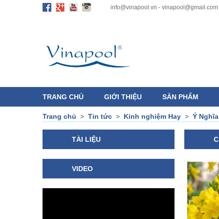
info@vinapool.vn - vinapool@gmail.com
TRANG CHỦ
GIỚI THIỆU
SẢN PHẨM
Trang chủ
>
Tin tức
>
Kinh nghiệm Hay
>
Ý Nghĩa
TÀI LIỆU
C
VIDEO