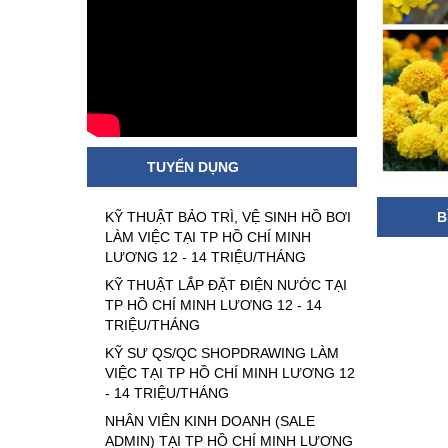
TUYỂN DỤNG
KỸ THUẬT BẢO TRÌ, VỆ SINH HỒ BƠI
B
LÀM VIỆC TẠI TP HỒ CHÍ MINH
LƯƠNG 12 - 14 TRIỆU/THÁNG
KỸ THUẬT LẮP ĐẶT ĐIỆN NƯỚC TẠI
TP HỒ CHÍ MINH LƯƠNG 12 - 14
TRIỆU/THÁNG
KỸ SƯ QS/QC SHOPDRAWING LÀM
VIỆC TẠI TP HỒ CHÍ MINH LƯƠNG 12
- 14 TRIỆU/THÁNG
NHÂN VIÊN KINH DOANH (SALE
ADMIN) TẠI TP HỒ CHÍ MINH LƯƠNG