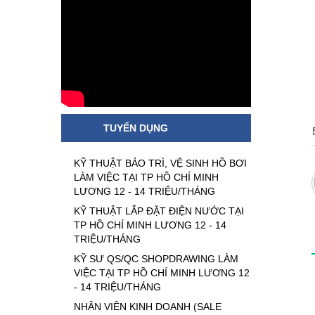
TUYỂN DỤNG
KỸ THUẬT BẢO TRÌ, VỆ SINH HỒ BƠI
LÀM VIỆC TẠI TP HỒ CHÍ MINH
LƯƠNG 12 - 14 TRIỆU/THÁNG
KỸ THUẬT LẮP ĐẶT ĐIỆN NƯỚC TẠI
TP HỒ CHÍ MINH LƯƠNG 12 - 14
TRIỆU/THÁNG
KỸ SƯ QS/QC SHOPDRAWING LÀM
VIỆC TẠI TP HỒ CHÍ MINH LƯƠNG 12
- 14 TRIỆU/THÁNG
NHÂN VIÊN KINH DOANH (SALE