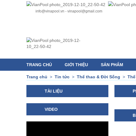
info@vinapool.vn - vinapool@gmail.com
TRANG CHỦ
GIỚI THIỆU
SẢN PHẨM
Trang chủ
>
Tin tức
>
Thể thao & Đời Sống
>
Thể
TÀI LIỆU
P
VIDEO
B