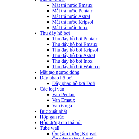
Mắt trả nước Emaux
Mắt trả nước Pentair
Mắt trả nước Astral
Mắt trả nước Kripsol
Mắt trả nước Inox
Thu đáy hồ bơi
Thu đáy hồ bơi Pentair
Thu đáy hồ bơi Emaux
Thu đáy hồ bơi Kripsol
Thu đáy hồ bơi Astral
Thu đáy hồ bơi Inox
Thu đáy hồ bơi Waterco
Mắt tạo ngược dòng
Dây phao hồ bơi
Dây phao hồ bơi Dofi
Các loại van
Van Pentair
Van Emaux
Van 6 ngả
Bục xuất phát
Hộp gạn rác
Hộp đựng clo thả nổi
Tube wall
Ống âm tường Kripsol