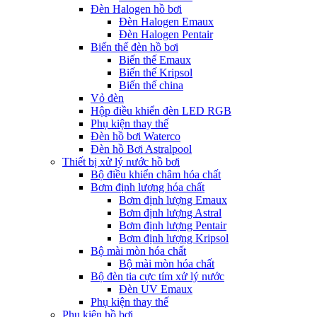
Đèn Halogen hồ bơi
Đèn Halogen Emaux
Đèn Halogen Pentair
Biến thế đèn hồ bơi
Biến thế Emaux
Biến thế Kripsol
Biến thế china
Vỏ đèn
Hộp điều khiển đèn LED RGB
Phụ kiện thay thế
Đèn hồ bơi Waterco
Đèn hồ Bơi Astralpool
Thiết bị xử lý nước hồ bơi
Bộ điều khiển châm hóa chất
Bơm định lượng hóa chất
Bơm định lượng Emaux
Bơm định lượng Astral
Bơm định lượng Pentair
Bơm định lượng Kripsol
Bộ mài mòn hóa chất
Bộ mài mòn hóa chất
Bộ đèn tia cực tím xử lý nước
Đèn UV Emaux
Phụ kiện thay thế
Phụ kiện hồ bơi