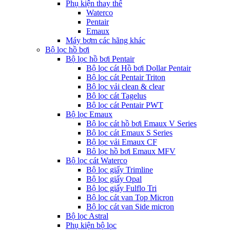
Phụ kiện thay thế
Waterco
Pentair
Emaux
Máy bơm các hãng khác
Bộ lọc hồ bơi
Bộ lọc hồ bơi Pentair
Bộ lọc cát Hồ bơi Dollar Pentair
Bộ lọc cát Pentair Triton
Bộ lọc vải clean & clear
Bộ lọc cát Tagelus
Bộ lọc cát Pentair PWT
Bộ lọc Emaux
Bộ lọc cát hồ bơi Emaux V Series
Bộ lọc cát Emaux S Series
Bộ lọc vải Emaux CF
Bô lọc hồ bơi Emaux MFV
Bộ lọc cát Waterco
Bộ lọc giấy Trimline
Bộ lọc giấy Opal
Bộ lọc giấy Fulflo Tri
Bộ lọc cát van Top Micron
Bộ lọc cát van Side micron
Bộ lọc Astral
Phụ kiện bộ lọc