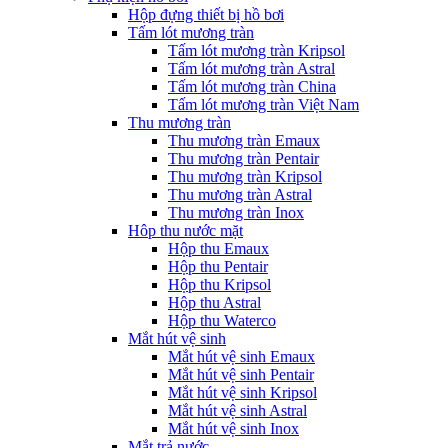
Hộp đựng thiết bị hồ bơi
Tấm lót mương tràn
Tấm lót mương tràn Kripsol
Tấm lót mương tràn Astral
Tấm lót mương tràn China
Tấm lót mương tràn Việt Nam
Thu mương tràn
Thu mương tràn Emaux
Thu mương tràn Pentair
Thu mương tràn Kripsol
Thu mương tràn Astral
Thu mương tràn Inox
Hôp thu nước mặt
Hộp thu Emaux
Hộp thu Pentair
Hộp thu Kripsol
Hộp thu Astral
Hộp thu Waterco
Mắt hút vệ sinh
Mắt hút vệ sinh Emaux
Mắt hút vệ sinh Pentair
Mắt hút vệ sinh Kripsol
Mắt hút vệ sinh Astral
Mắt hút vệ sinh Inox
Mắt trả nước