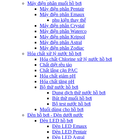
Máy điện phân muối hồ bơi
Máy điện phân Pentair
Máy điện phân Emaux
phụ kiện thay thế
Máy điện phân Crystal
Máy điện phân Waterco
Máy điện phân Kripsol
Máy điện phân Astral
Máy điện phân Zodiac
Hóa chất xử lý nước hồ bơi
Hóa chất Chlorine xử lý nước hồ bơi
Chất diệt rêu tảo
Chất lắng cặn PAC
Hóa chất giảm pH
Hóa chất tăng pH
Bộ thử nước hồ bơi
Dung dịch thử nước hồ bơi
Bút thử muối hồ bơi
Bộ test nước hồ bơi
Muối dùng cho hồ bơi
Đèn hồ bơi - Đèn dưới nước
Đèn LED hồ bơi
Đèn LED Emaux
Đèn LED Pentair
Đèn LED Astral