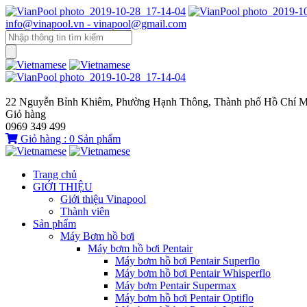
info@vinapool.vn - vinapool@gmail.com
22 Nguyễn Bỉnh Khiêm, Phường Hạnh Thông, Thành phố Hồ Chí M
Giỏ hàng
0969 349 499
Giỏ hàng :
0
Sản phẩm
Trang chủ
GIỚI THIỆU
Giới thiệu Vinapool
Thành viên
Sản phẩm
Máy Bơm hồ bơi
Máy bơm hồ bơi Pentair
Máy bơm hồ bơi Pentair Superflo
Máy bơm hồ bơi Pentair Whisperflo
Máy bơm Pentair Supermax
Máy bơm hồ bơi Pentair Optiflo