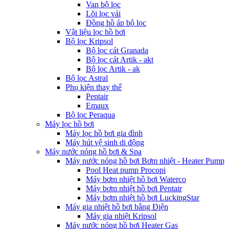
Van bộ lọc
Lõi lọc vải
Đồng hồ áp bộ lọc
Vật liệu lọc hồ bơi
Bộ lọc Kripsol
Bộ lọc cát Granada
Bộ lọc cát Artik - akt
Bộ lọc Artik - ak
Bộ lọc Astral
Phụ kiện thay thế
Pentair
Emaux
Bộ lọc Peraqua
Máy lọc hồ bơi
Máy lọc hồ bơi gia đình
Máy hút vệ sinh di động
Máy nước nóng hồ bơi & Spa
Máy nước nóng hồ bơi Bơm nhiệt - Heater Pump
Pool Heat pump Procopi
Máy bơm nhiệt hồ bơi Waterco
Máy bơm nhiệt hồ bơi Pentair
Máy bơm nhiệt hồ bơi LuckingStar
Máy gia nhiệt hồ bơi bằng Điện
Máy gia nhiệt Kripsol
Máy nước nóng hồ bơi Heater Gas