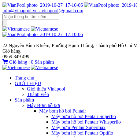
info@vinapool.vn - vinapool@gmail.com
22 Nguyễn Bỉnh Khiêm, Phường Hạnh Thông, Thành phố Hồ Chí M
Giỏ hàng
0969 349 499
Giỏ hàng :
0
Sản phẩm
Trang chủ
GIỚI THIỆU
Giới thiệu Vinapool
Thành viên
Sản phẩm
Máy Bơm hồ bơi
Máy bơm hồ bơi Pentair
Máy bơm hồ bơi Pentair Superflo
Máy bơm hồ bơi Pentair Whisperflo
Máy bơm Pentair Supermax
Máy bơm hồ bơi Pentair Optiflo