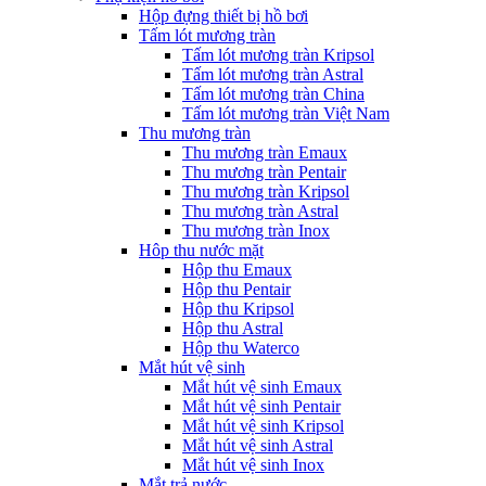
Hộp đựng thiết bị hồ bơi
Tấm lót mương tràn
Tấm lót mương tràn Kripsol
Tấm lót mương tràn Astral
Tấm lót mương tràn China
Tấm lót mương tràn Việt Nam
Thu mương tràn
Thu mương tràn Emaux
Thu mương tràn Pentair
Thu mương tràn Kripsol
Thu mương tràn Astral
Thu mương tràn Inox
Hôp thu nước mặt
Hộp thu Emaux
Hộp thu Pentair
Hộp thu Kripsol
Hộp thu Astral
Hộp thu Waterco
Mắt hút vệ sinh
Mắt hút vệ sinh Emaux
Mắt hút vệ sinh Pentair
Mắt hút vệ sinh Kripsol
Mắt hút vệ sinh Astral
Mắt hút vệ sinh Inox
Mắt trả nước