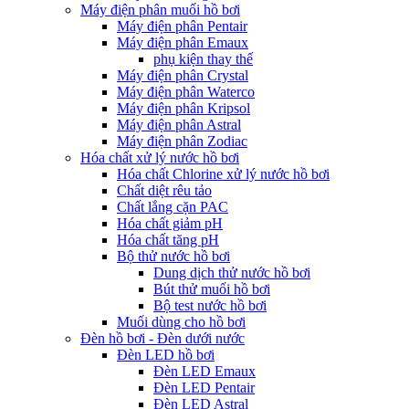
Máy điện phân muối hồ bơi
Máy điện phân Pentair
Máy điện phân Emaux
phụ kiện thay thế
Máy điện phân Crystal
Máy điện phân Waterco
Máy điện phân Kripsol
Máy điện phân Astral
Máy điện phân Zodiac
Hóa chất xử lý nước hồ bơi
Hóa chất Chlorine xử lý nước hồ bơi
Chất diệt rêu tảo
Chất lắng cặn PAC
Hóa chất giảm pH
Hóa chất tăng pH
Bộ thử nước hồ bơi
Dung dịch thử nước hồ bơi
Bút thử muối hồ bơi
Bộ test nước hồ bơi
Muối dùng cho hồ bơi
Đèn hồ bơi - Đèn dưới nước
Đèn LED hồ bơi
Đèn LED Emaux
Đèn LED Pentair
Đèn LED Astral