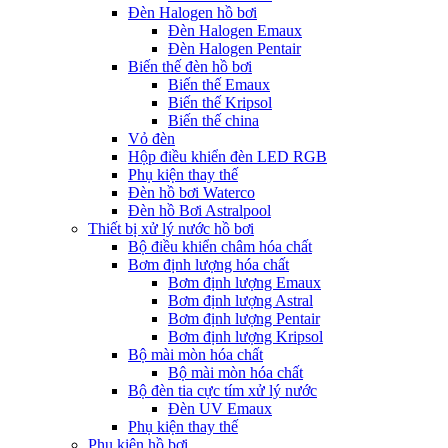
Đèn Halogen hồ bơi
Đèn Halogen Emaux
Đèn Halogen Pentair
Biến thế đèn hồ bơi
Biến thế Emaux
Biến thế Kripsol
Biến thế china
Vỏ đèn
Hộp điều khiển đèn LED RGB
Phụ kiện thay thế
Đèn hồ bơi Waterco
Đèn hồ Bơi Astralpool
Thiết bị xử lý nước hồ bơi
Bộ điều khiển châm hóa chất
Bơm định lượng hóa chất
Bơm định lượng Emaux
Bơm định lượng Astral
Bơm định lượng Pentair
Bơm định lượng Kripsol
Bộ mài mòn hóa chất
Bộ mài mòn hóa chất
Bộ đèn tia cực tím xử lý nước
Đèn UV Emaux
Phụ kiện thay thế
Phụ kiện hồ bơi