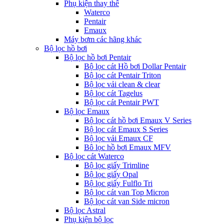
Phụ kiện thay thế
Waterco
Pentair
Emaux
Máy bơm các hãng khác
Bộ lọc hồ bơi
Bộ lọc hồ bơi Pentair
Bộ lọc cát Hồ bơi Dollar Pentair
Bộ lọc cát Pentair Triton
Bộ lọc vải clean & clear
Bộ lọc cát Tagelus
Bộ lọc cát Pentair PWT
Bộ lọc Emaux
Bộ lọc cát hồ bơi Emaux V Series
Bộ lọc cát Emaux S Series
Bộ lọc vải Emaux CF
Bô lọc hồ bơi Emaux MFV
Bộ lọc cát Waterco
Bộ lọc giấy Trimline
Bộ lọc giấy Opal
Bộ lọc giấy Fulflo Tri
Bộ lọc cát van Top Micron
Bộ lọc cát van Side micron
Bộ lọc Astral
Phụ kiện bộ lọc