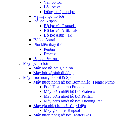
Van bộ lọc
Lõi lọc vải
Đồng hồ áp bộ lọc
Vật liệu lọc hồ bơi
Bộ lọc Kripsol
Bộ lọc cát Granada
Bộ lọc cát Artik - akt
Bộ lọc Artik - ak
Bộ lọc Astral
Phụ kiện thay thế
Pentair
Emaux
Bộ lọc Peraqua
Máy lọc hồ bơi
Máy lọc hồ bơi gia đình
Máy hút vệ sinh di động
Máy nước nóng hồ bơi & Spa
Máy nước nóng hồ bơi Bơm nhiệt - Heater Pump
Pool Heat pump Procopi
Máy bơm nhiệt hồ bơi Waterco
Máy bơm nhiệt hồ bơi Pentair
Máy bơm nhiệt hồ bơi LuckingStar
Máy gia nhiệt hồ bơi bằng Điện
Máy gia nhiệt Kripsol
Máy nước nóng hồ bơi Heater Gas