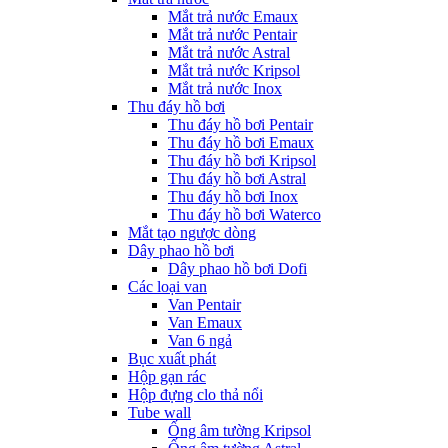
Mắt trả nước Emaux
Mắt trả nước Pentair
Mắt trả nước Astral
Mắt trả nước Kripsol
Mắt trả nước Inox
Thu đáy hồ bơi
Thu đáy hồ bơi Pentair
Thu đáy hồ bơi Emaux
Thu đáy hồ bơi Kripsol
Thu đáy hồ bơi Astral
Thu đáy hồ bơi Inox
Thu đáy hồ bơi Waterco
Mắt tạo ngược dòng
Dây phao hồ bơi
Dây phao hồ bơi Dofi
Các loại van
Van Pentair
Van Emaux
Van 6 ngả
Bục xuất phát
Hộp gạn rác
Hộp đựng clo thả nổi
Tube wall
Ống âm tường Kripsol