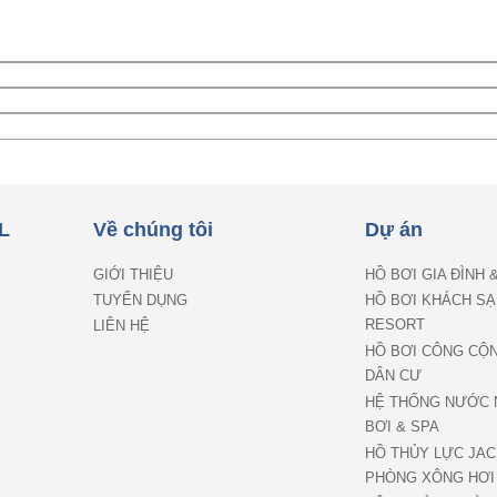
L
Về chúng tôi
Dự án
GIỚI THIỆU
HỒ BƠI GIA ĐÌNH 
TUYỂN DỤNG
HỒ BƠI KHÁCH SẠ
RESORT
LIÊN HỆ
HỒ BƠI CÔNG CỘ
DÂN CƯ
HỆ THỐNG NƯỚC 
BƠI & SPA
HỒ THỦY LỰC JAC
PHÒNG XÔNG HƠI