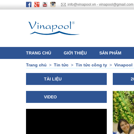
info@vinapool.vn - vinapool@gmail.com
TRANG CHỦ
GIỚI THIỆU
SẢN PHẨM
Trang chủ
>
Tin tức
>
Tin tức công ty
>
Vinapool
TÀI LIỆU
2
VIDEO