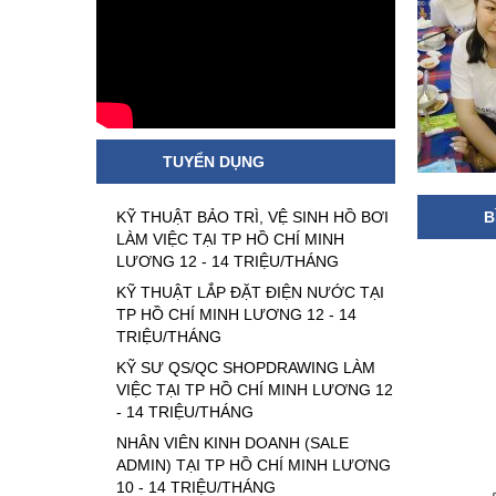
TUYỂN DỤNG
KỸ THUẬT BẢO TRÌ, VỆ SINH HỒ BƠI
B
LÀM VIỆC TẠI TP HỒ CHÍ MINH
LƯƠNG 12 - 14 TRIỆU/THÁNG
KỸ THUẬT LẮP ĐẶT ĐIỆN NƯỚC TẠI
TP HỒ CHÍ MINH LƯƠNG 12 - 14
TRIỆU/THÁNG
KỸ SƯ QS/QC SHOPDRAWING LÀM
VIỆC TẠI TP HỒ CHÍ MINH LƯƠNG 12
- 14 TRIỆU/THÁNG
NHÂN VIÊN KINH DOANH (SALE
ADMIN) TẠI TP HỒ CHÍ MINH LƯƠNG
10 - 14 TRIỆU/THÁNG