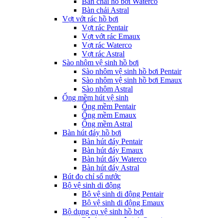
Bàn chải hồ bơi Waterco
Bàn chải Astral
Vợt vớt rác hồ bơi
Vợt rác Pentair
Vợt vớt rác Emaux
Vợt rác Waterco
Vợt rác Astral
Sào nhôm vệ sinh hồ bơi
Sào nhôm vệ sinh hồ bơi Pentair
Sào nhôm vệ sinh hồ bơi Emaux
Sào nhôm Astral
Ống mềm hút vệ sinh
Ống mềm Pentair
Ống mềm Emaux
Ống mềm Astral
Bàn hút đáy hồ bơi
Bàn hút đáy Pentair
Bàn hút đáy Emaux
Bàn hút đáy Waterco
Bàn hút đáy Astral
Bút đo chỉ số nước
Bộ vệ sinh di động
Bộ vệ sinh di động Pentair
Bộ vệ sinh di động Emaux
Bộ dụng cụ vệ sinh hồ bơi