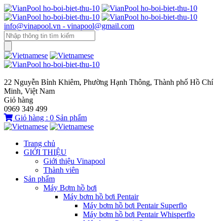
info@vinapool.vn - vinapool@gmail.com
22 Nguyễn Bỉnh Khiêm, Phường Hạnh Thông, Thành phố Hồ Chí
Minh, Việt Nam
Giỏ hàng
0969 349 499
Giỏ hàng :
0
Sản phẩm
Trang chủ
GIỚI THIỆU
Giới thiệu Vinapool
Thành viên
Sản phẩm
Máy Bơm hồ bơi
Máy bơm hồ bơi Pentair
Máy bơm hồ bơi Pentair Superflo
Máy bơm hồ bơi Pentair Whisperflo