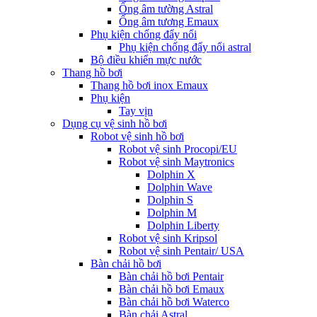
Ống âm tường Astral
Ống âm tương Emaux
Phụ kiện chống đẩy nổi
Phụ kiện chống đẩy nổi astral
Bộ điều khiển mực nước
Thang hồ bơi
Thang hồ bơi inox Emaux
Phụ kiện
Tay vịn
Dụng cụ vệ sinh hồ bơi
Robot vệ sinh hồ bơi
Robot vệ sinh Procopi/EU
Robot vệ sinh Maytronics
Dolphin X
Dolphin Wave
Dolphin S
Dolphin M
Dolphin Liberty
Robot vệ sinh Kripsol
Robot vệ sinh Pentair/ USA
Bàn chải hồ bơi
Bàn chải hồ bơi Pentair
Bàn chải hồ bơi Emaux
Bàn chải hồ bơi Waterco
Bàn chải Astral