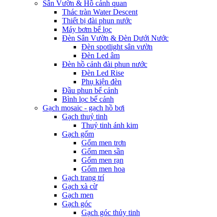
Sân Vườn & Hồ cảnh quan
Thác tràn Water Descent
Thiết bị đài phun nước
Máy bơm bể lọc
Đèn Sân Vườn & Đèn Dưới Nước
Đèn spotlight sân vườn
Đèn Led âm
Đèn hồ cảnh đài phun nước
Đèn Led Rise
Phụ kiện đèn
Đầu phun bể cảnh
Bình lọc bể cảnh
Gạch mosaic - gạch hồ bơi
Gạch thuỷ tinh
Thuỷ tinh ánh kim
Gạch gốm
Gốm men trơn
Gốm men sần
Gốm men rạn
Gốm men hoa
Gạch trang trí
Gạch xà cừ
Gạch men
Gạch góc
Gạch góc thủy tinh