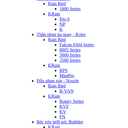
Rain Bird
1800 Series
KRain
Pro-S
NP
K
Thân phun tia quay - Rotor
Rain Bird
Falcon 6504 Series
8005 Series
5000 Series
3500 Series
KRain
RPS
MiniPro
Đầu phun xòe - Nozzle
Rain Bird
R-VAN
KRain
Rotary Series
KVF
KV
FN
Béc xòe tưới góc Bubbler
KRain