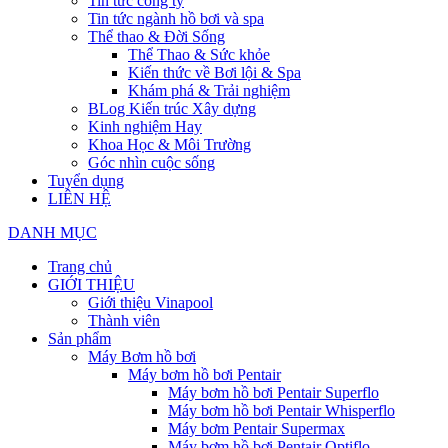
Tin tức công ty
Tin tức ngành hồ bơi và spa
Thể thao & Đời Sống
Thể Thao & Sức khỏe
Kiến thức về Bơi lội & Spa
Khám phá & Trải nghiệm
BLog Kiến trúc Xây dựng
Kinh nghiệm Hay
Khoa Học & Môi Trường
Góc nhìn cuộc sống
Tuyển dụng
LIÊN HỆ
DANH MỤC
Trang chủ
GIỚI THIỆU
Giới thiệu Vinapool
Thành viên
Sản phẩm
Máy Bơm hồ bơi
Máy bơm hồ bơi Pentair
Máy bơm hồ bơi Pentair Superflo
Máy bơm hồ bơi Pentair Whisperflo
Máy bơm Pentair Supermax
Máy bơm hồ bơi Pentair Optiflo