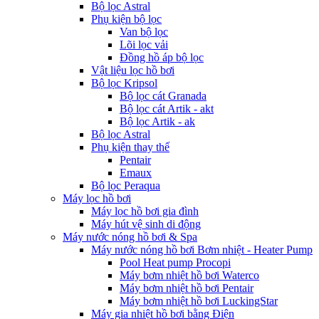
Bộ lọc Astral
Phụ kiện bộ lọc
Van bộ lọc
Lõi lọc vải
Đồng hồ áp bộ lọc
Vật liệu lọc hồ bơi
Bộ lọc Kripsol
Bộ lọc cát Granada
Bộ lọc cát Artik - akt
Bộ lọc Artik - ak
Bộ lọc Astral
Phụ kiện thay thế
Pentair
Emaux
Bộ lọc Peraqua
Máy lọc hồ bơi
Máy lọc hồ bơi gia đình
Máy hút vệ sinh di động
Máy nước nóng hồ bơi & Spa
Máy nước nóng hồ bơi Bơm nhiệt - Heater Pump
Pool Heat pump Procopi
Máy bơm nhiệt hồ bơi Waterco
Máy bơm nhiệt hồ bơi Pentair
Máy bơm nhiệt hồ bơi LuckingStar
Máy gia nhiệt hồ bơi bằng Điện