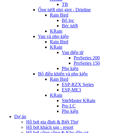
TB
Ống tưới nhỏ giọt - Dripline
Rain Bird
Bộ lọc
Béc tưới
KRain
Van và phụ kiện
Rain Bird
KRain
Van điện từ
ProSeries 200
ProSeries 150
Phụ kiện
Bộ điều khiển và phụ kiện
Rain Bird
ESP-RZX Series
ESP-ME3
KRain
SiteMaster KRain
Pro LC
Phụ kiện
Dự án
Hồ bơi gia đình & Biệt Thự
Hồ bơi khách sạn - resort
Hồ bơi công cộng & Khu dân cư