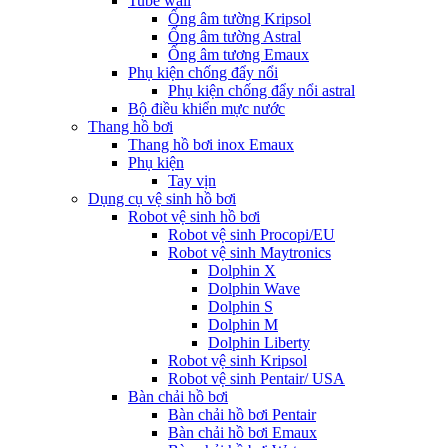
Tube wall
Ống âm tường Kripsol
Ống âm tường Astral
Ống âm tương Emaux
Phụ kiện chống đẩy nổi
Phụ kiện chống đẩy nổi astral
Bộ điều khiển mực nước
Thang hồ bơi
Thang hồ bơi inox Emaux
Phụ kiện
Tay vịn
Dụng cụ vệ sinh hồ bơi
Robot vệ sinh hồ bơi
Robot vệ sinh Procopi/EU
Robot vệ sinh Maytronics
Dolphin X
Dolphin Wave
Dolphin S
Dolphin M
Dolphin Liberty
Robot vệ sinh Kripsol
Robot vệ sinh Pentair/ USA
Bàn chải hồ bơi
Bàn chải hồ bơi Pentair
Bàn chải hồ bơi Emaux