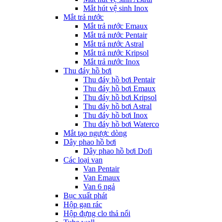
Mắt hút vệ sinh Inox
Mắt trả nước
Mắt trả nước Emaux
Mắt trả nước Pentair
Mắt trả nước Astral
Mắt trả nước Kripsol
Mắt trả nước Inox
Thu đáy hồ bơi
Thu đáy hồ bơi Pentair
Thu đáy hồ bơi Emaux
Thu đáy hồ bơi Kripsol
Thu đáy hồ bơi Astral
Thu đáy hồ bơi Inox
Thu đáy hồ bơi Waterco
Mắt tạo ngược dòng
Dây phao hồ bơi
Dây phao hồ bơi Dofi
Các loại van
Van Pentair
Van Emaux
Van 6 ngả
Bục xuất phát
Hộp gạn rác
Hộp đựng clo thả nổi