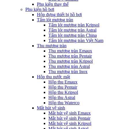
Phụ kiện thay thế
Phụ kiện hồ bơi
Hộp đựng thiết bị hồ bơi
Tấm lót mương tràn
Tấm lót mương tràn Kripsol
Tấm lót mương tràn Astral
Tấm lót mương tràn China
Tấm lót mương tràn Việt Nam
Thu mương tràn
Thu mương tràn Emaux
Thu mương tràn Pentair
Thu mương tràn Kripsol
Thu mương tràn Astral
Thu mương tràn Inox
Hôp thu nước mặt
Hộp thu Emaux
Hộp thu Pentair
Hộp thu Kripsol
Hộp thu Astral
Hộp thu Waterco
Mắt hút vệ sinh
Mắt hút vệ sinh Emaux
Mắt hút vệ sinh Pentair
Mắt hút vệ sinh Kripsol
Mắt hút vệ sinh Astral