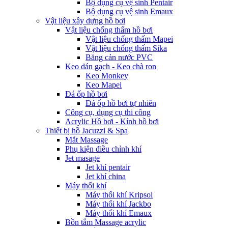
Bộ dụng cụ vệ sinh Pentair
Bộ dụng cụ vệ sinh Emaux
Vật liệu xây dựng hồ bơi
Vật liệu chống thấm hồ bơi
Vật liệu chống thấm Mapei
Vật liệu chống thấm Sika
Băng cản nước PVC
Keo dán gạch - Keo chà ron
Keo Monkey
Keo Mapei
Đá ốp hồ bơi
Đá ốp hồ bơi tự nhiên
Công cụ, dụng cụ thi công
Acrylic Hồ bơi - Kính hồ bơi
Thiết bị hồ Jacuzzi & Spa
Mắt Massage
Phụ kiện điều chỉnh khí
Jet masage
Jet khí pentair
Jet khí china
Máy thổi khí
Máy thổi khí Kripsol
Máy thổi khí Jackbo
Máy thổi khí Emaux
Bồn tắm Massage acrylic