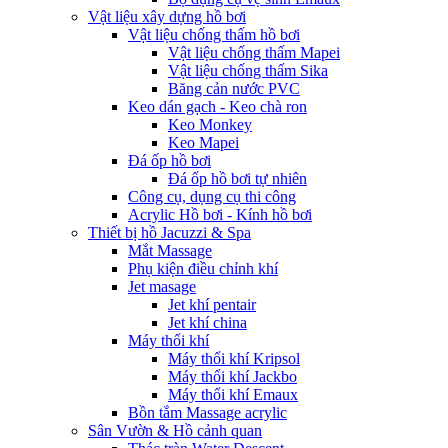
Vật liệu xây dựng hồ bơi
Vật liệu chống thấm hồ bơi
Vật liệu chống thấm Mapei
Vật liệu chống thấm Sika
Băng cản nước PVC
Keo dán gạch - Keo chà ron
Keo Monkey
Keo Mapei
Đá ốp hồ bơi
Đá ốp hồ bơi tự nhiên
Công cụ, dụng cụ thi công
Acrylic Hồ bơi - Kính hồ bơi
Thiết bị hồ Jacuzzi & Spa
Mắt Massage
Phụ kiện điều chỉnh khí
Jet masage
Jet khí pentair
Jet khí china
Máy thổi khí
Máy thổi khí Kripsol
Máy thổi khí Jackbo
Máy thổi khí Emaux
Bồn tắm Massage acrylic
Sân Vườn & Hồ cảnh quan