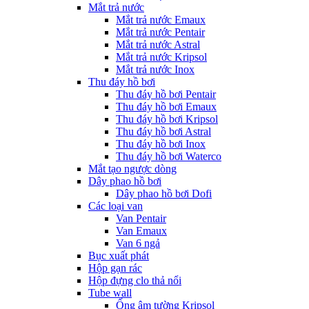
Mắt trả nước
Mắt trả nước Emaux
Mắt trả nước Pentair
Mắt trả nước Astral
Mắt trả nước Kripsol
Mắt trả nước Inox
Thu đáy hồ bơi
Thu đáy hồ bơi Pentair
Thu đáy hồ bơi Emaux
Thu đáy hồ bơi Kripsol
Thu đáy hồ bơi Astral
Thu đáy hồ bơi Inox
Thu đáy hồ bơi Waterco
Mắt tạo ngược dòng
Dây phao hồ bơi
Dây phao hồ bơi Dofi
Các loại van
Van Pentair
Van Emaux
Van 6 ngả
Bục xuất phát
Hộp gạn rác
Hộp đựng clo thả nổi
Tube wall
Ống âm tường Kripsol