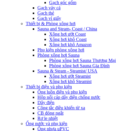
Gạch góc gốm
Gạch vảy cá
Gạch thẻ
Gạch vỉ giấy
Thiết bị & Phòng xông hơi
Sauna and Steam- Coast / China
Xông hơi ướt Coast
Xông hơi khô Coast
Xông hơi khô Amazon
Phụ kiện phòng xông hơi
Phòng xông hơi Sauna
Phòng xông hơi Sauna Thương Mại
Phòng xông hơi Sauna Gia Đình
Sauna & Steam - Steamist/ USA
Xông hơi ướt Steamist
Xông hơi khô Steamist
Thiết bị điện và phụ kiện
Ống luồn điện và phụ kiện
Hộp nối cáp dây điện chống nước
Dây điện
Công tắc điều khiển từ xa
CB đóng ngắt
Rơ le nhiệt
Ống nước và phụ kiện
Ống nhựa uPVC