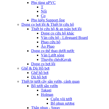
Phụ tùng uPVC
T
Nối
Co
Phụ kiện Support ống
Dụng cụ bơi lội & Thiết bị cứu hộ
Thiết bị cứu hộ & an toàn bơi lội
Dụng cụ cứu hộ khác
Ván cứu hộ - Lifeguard Board
Phao cứu hộ
Áo Phao
Dụng cụ thể thao dưới nước
Ván Lướt sóng
Thuyền chèoKayak
Dụng cụ bơi lội
Ghế & Dù Hồ bơi
Ghế hồ bơi
Dù hồ bơi
Thiết bị tưới cây sân vườn, cảnh quan
Bộ tưới sân vườn
Takagi
Holman
Cuộn vòi tưới
Bộ phun sương
Thân phun - Spray