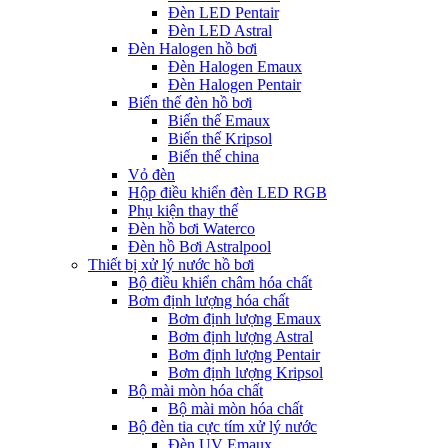
Đèn LED Pentair
Đèn LED Astral
Đèn Halogen hồ bơi
Đèn Halogen Emaux
Đèn Halogen Pentair
Biến thế đèn hồ bơi
Biến thế Emaux
Biến thế Kripsol
Biến thế china
Vỏ đèn
Hộp điều khiển đèn LED RGB
Phụ kiện thay thế
Đèn hồ bơi Waterco
Đèn hồ Bơi Astralpool
Thiết bị xử lý nước hồ bơi
Bộ điều khiển châm hóa chất
Bơm định lượng hóa chất
Bơm định lượng Emaux
Bơm định lượng Astral
Bơm định lượng Pentair
Bơm định lượng Kripsol
Bộ mài mòn hóa chất
Bộ mài mòn hóa chất
Bộ đèn tia cực tím xử lý nước
Đèn UV Emaux