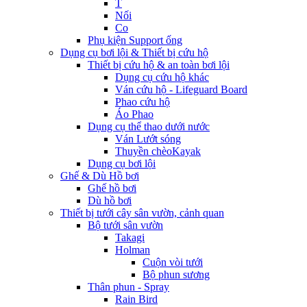
T
Nối
Co
Phụ kiện Support ống
Dụng cụ bơi lội & Thiết bị cứu hộ
Thiết bị cứu hộ & an toàn bơi lội
Dụng cụ cứu hộ khác
Ván cứu hộ - Lifeguard Board
Phao cứu hộ
Áo Phao
Dụng cụ thể thao dưới nước
Ván Lướt sóng
Thuyền chèoKayak
Dụng cụ bơi lội
Ghế & Dù Hồ bơi
Ghế hồ bơi
Dù hồ bơi
Thiết bị tưới cây sân vườn, cảnh quan
Bộ tưới sân vườn
Takagi
Holman
Cuộn vòi tưới
Bộ phun sương
Thân phun - Spray
Rain Bird