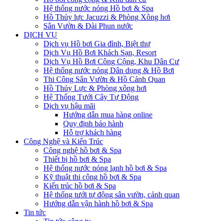
Hệ thống nước nóng Hồ bơi & Spa
Hồ Thủy lực Jacuzzi & Phòng Xông hơi
Sân Vườn & Đài Phun nước
DỊCH VỤ
Dịch vụ Hồ bơi Gia đình, Biệt thự
Dịch Vụ Hồ Bơi Khách Sạn, Resort
Dịch Vụ Hồ Bơi Công Cộng, Khu Dân Cư
Hệ thống nước nóng Dân dụng & Hồ Bơi
Thi Công Sân Vườn & Hồ Cảnh Quan
Hồ Thủy Lực & Phòng xông hơi
Hệ Thống Tưới Cây Tự Động
Dịch vụ hậu mãi
Hướng dẫn mua hàng online
Quy định bảo hành
Hỗ trợ khách hàng
Công Nghệ và Kiến Trúc
Công nghệ hồ bơi & Spa
Thiết bị hồ bơi & Spa
Hệ thống nước nóng lạnh hồ bơi & Spa
Kỹ thuật thi công hồ bơi & Spa
Kiến trúc hồ bơi & Spa
Hệ thống tưới tự động sân vườn, cảnh quan
Hướng dẫn vận hành hồ bơi & Spa
Tin tức