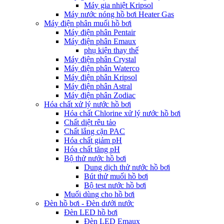
Máy gia nhiệt Kripsol
Máy nước nóng hồ bơi Heater Gas
Máy điện phân muối hồ bơi
Máy điện phân Pentair
Máy điện phân Emaux
phụ kiện thay thế
Máy điện phân Crystal
Máy điện phân Waterco
Máy điện phân Kripsol
Máy điện phân Astral
Máy điện phân Zodiac
Hóa chất xử lý nước hồ bơi
Hóa chất Chlorine xử lý nước hồ bơi
Chất diệt rêu tảo
Chất lắng cặn PAC
Hóa chất giảm pH
Hóa chất tăng pH
Bộ thử nước hồ bơi
Dung dịch thử nước hồ bơi
Bút thử muối hồ bơi
Bộ test nước hồ bơi
Muối dùng cho hồ bơi
Đèn hồ bơi - Đèn dưới nước
Đèn LED hồ bơi
Đèn LED Emaux