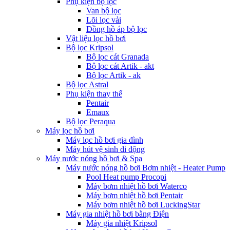
Phụ kiện bộ lọc
Van bộ lọc
Lõi lọc vải
Đồng hồ áp bộ lọc
Vật liệu lọc hồ bơi
Bộ lọc Kripsol
Bộ lọc cát Granada
Bộ lọc cát Artik - akt
Bộ lọc Artik - ak
Bộ lọc Astral
Phụ kiện thay thế
Pentair
Emaux
Bộ lọc Peraqua
Máy lọc hồ bơi
Máy lọc hồ bơi gia đình
Máy hút vệ sinh di động
Máy nước nóng hồ bơi & Spa
Máy nước nóng hồ bơi Bơm nhiệt - Heater Pump
Pool Heat pump Procopi
Máy bơm nhiệt hồ bơi Waterco
Máy bơm nhiệt hồ bơi Pentair
Máy bơm nhiệt hồ bơi LuckingStar
Máy gia nhiệt hồ bơi bằng Điện
Máy gia nhiệt Kripsol