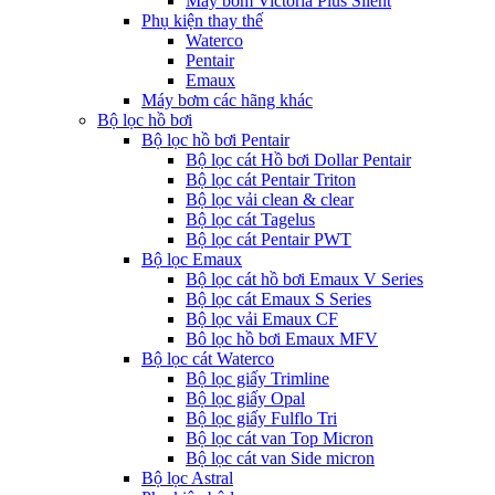
Máy bơm Victoria Plus Silent
Phụ kiện thay thế
Waterco
Pentair
Emaux
Máy bơm các hãng khác
Bộ lọc hồ bơi
Bộ lọc hồ bơi Pentair
Bộ lọc cát Hồ bơi Dollar Pentair
Bộ lọc cát Pentair Triton
Bộ lọc vải clean & clear
Bộ lọc cát Tagelus
Bộ lọc cát Pentair PWT
Bộ lọc Emaux
Bộ lọc cát hồ bơi Emaux V Series
Bộ lọc cát Emaux S Series
Bộ lọc vải Emaux CF
Bô lọc hồ bơi Emaux MFV
Bộ lọc cát Waterco
Bộ lọc giấy Trimline
Bộ lọc giấy Opal
Bộ lọc giấy Fulflo Tri
Bộ lọc cát van Top Micron
Bộ lọc cát van Side micron
Bộ lọc Astral