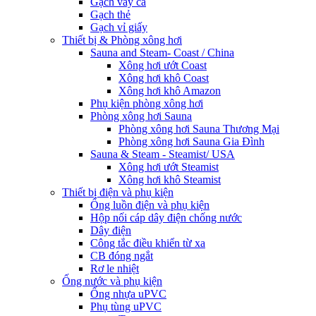
Gạch vảy cá
Gạch thẻ
Gạch vỉ giấy
Thiết bị & Phòng xông hơi
Sauna and Steam- Coast / China
Xông hơi ướt Coast
Xông hơi khô Coast
Xông hơi khô Amazon
Phụ kiện phòng xông hơi
Phòng xông hơi Sauna
Phòng xông hơi Sauna Thương Mại
Phòng xông hơi Sauna Gia Đình
Sauna & Steam - Steamist/ USA
Xông hơi ướt Steamist
Xông hơi khô Steamist
Thiết bị điện và phụ kiện
Ống luồn điện và phụ kiện
Hộp nối cáp dây điện chống nước
Dây điện
Công tắc điều khiển từ xa
CB đóng ngắt
Rơ le nhiệt
Ống nước và phụ kiện
Ống nhựa uPVC
Phụ tùng uPVC