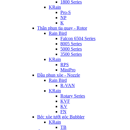
1800 Series
KRain
Pro-S
NP
K
Thân phun tia quay - Rotor
Rain Bird
Falcon 6504 Series
8005 Series
5000 Series
3500 Series
KRain
RPS
MiniPro
Đầu phun xòe - Nozzle
Rain Bird
R-VAN
KRain
Rotary Series
KVF
KV
FN
Béc xòe tưới góc Bubbler
KRain
TB