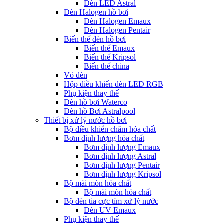
Đèn LED Astral
Đèn Halogen hồ bơi
Đèn Halogen Emaux
Đèn Halogen Pentair
Biến thế đèn hồ bơi
Biến thế Emaux
Biến thế Kripsol
Biến thế china
Vỏ đèn
Hộp điều khiển đèn LED RGB
Phụ kiện thay thế
Đèn hồ bơi Waterco
Đèn hồ Bơi Astralpool
Thiết bị xử lý nước hồ bơi
Bộ điều khiển châm hóa chất
Bơm định lượng hóa chất
Bơm định lượng Emaux
Bơm định lượng Astral
Bơm định lượng Pentair
Bơm định lượng Kripsol
Bộ mài mòn hóa chất
Bộ mài mòn hóa chất
Bộ đèn tia cực tím xử lý nước
Đèn UV Emaux
Phụ kiện thay thế