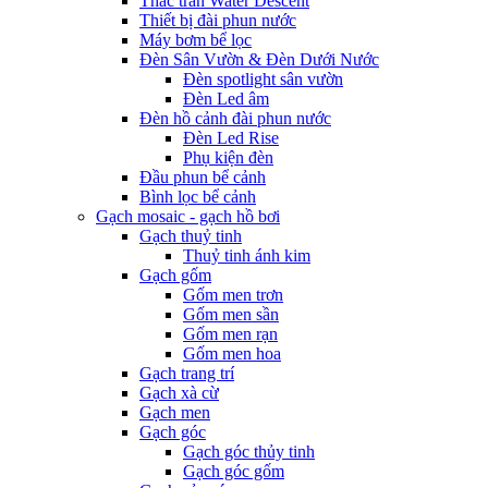
Thác tràn Water Descent
Thiết bị đài phun nước
Máy bơm bể lọc
Đèn Sân Vườn & Đèn Dưới Nước
Đèn spotlight sân vườn
Đèn Led âm
Đèn hồ cảnh đài phun nước
Đèn Led Rise
Phụ kiện đèn
Đầu phun bể cảnh
Bình lọc bể cảnh
Gạch mosaic - gạch hồ bơi
Gạch thuỷ tinh
Thuỷ tinh ánh kim
Gạch gốm
Gốm men trơn
Gốm men sần
Gốm men rạn
Gốm men hoa
Gạch trang trí
Gạch xà cừ
Gạch men
Gạch góc
Gạch góc thủy tinh
Gạch góc gốm