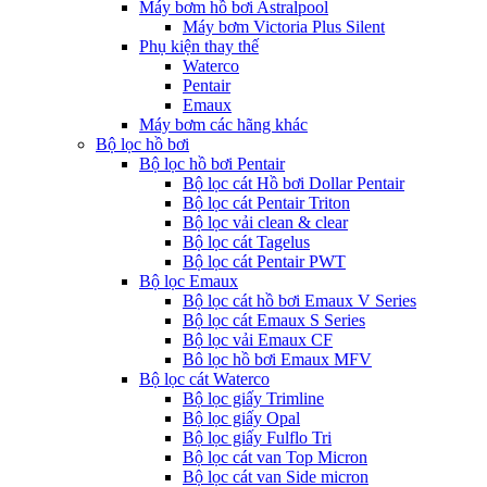
Máy bơm hồ bơi Astralpool
Máy bơm Victoria Plus Silent
Phụ kiện thay thế
Waterco
Pentair
Emaux
Máy bơm các hãng khác
Bộ lọc hồ bơi
Bộ lọc hồ bơi Pentair
Bộ lọc cát Hồ bơi Dollar Pentair
Bộ lọc cát Pentair Triton
Bộ lọc vải clean & clear
Bộ lọc cát Tagelus
Bộ lọc cát Pentair PWT
Bộ lọc Emaux
Bộ lọc cát hồ bơi Emaux V Series
Bộ lọc cát Emaux S Series
Bộ lọc vải Emaux CF
Bô lọc hồ bơi Emaux MFV
Bộ lọc cát Waterco
Bộ lọc giấy Trimline
Bộ lọc giấy Opal
Bộ lọc giấy Fulflo Tri
Bộ lọc cát van Top Micron
Bộ lọc cát van Side micron