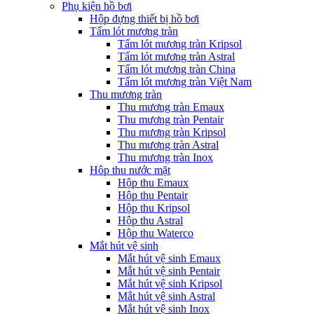
Phụ kiện hồ bơi
Hộp đựng thiết bị hồ bơi
Tấm lót mương tràn
Tấm lót mương tràn Kripsol
Tấm lót mương tràn Astral
Tấm lót mương tràn China
Tấm lót mương tràn Việt Nam
Thu mương tràn
Thu mương tràn Emaux
Thu mương tràn Pentair
Thu mương tràn Kripsol
Thu mương tràn Astral
Thu mương tràn Inox
Hôp thu nước mặt
Hộp thu Emaux
Hộp thu Pentair
Hộp thu Kripsol
Hộp thu Astral
Hộp thu Waterco
Mắt hút vệ sinh
Mắt hút vệ sinh Emaux
Mắt hút vệ sinh Pentair
Mắt hút vệ sinh Kripsol
Mắt hút vệ sinh Astral
Mắt hút vệ sinh Inox