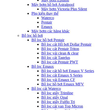
Máy bơm Epsilon
Máy bơm hồ bơi Astralpool
Máy bơm Victoria Plus Silent
Phụ kiện thay thế
Waterco
Pentair
Emaux
Máy bơm các hãng khác
Bộ lọc hồ bơi
Bộ lọc hồ bơi Pentair
Bộ lọc cát Hồ bơi Dollar Pentair
Bộ lọc cát Pentair Triton
Bộ lọc vải clean & clear
Bộ lọc cát Tagelus
Bộ lọc cát Pentair PWT
Bộ lọc Emaux
Bộ lọc cát hồ bơi Emaux V Series
Bộ lọc cát Emaux S Series
Bộ lọc vải Emaux CF
Bô lọc hồ bơi Emaux MFV
Bộ lọc cát Waterco
Bộ lọc giấy Trimline
Bộ lọc giấy Opal
Bộ lọc giấy Fulflo Tri
Bộ lọc cát van Top Micron