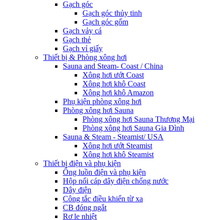
Gạch góc
Gạch góc thủy tinh
Gạch góc gốm
Gạch vảy cá
Gạch thẻ
Gạch vỉ giấy
Thiết bị & Phòng xông hơi
Sauna and Steam- Coast / China
Xông hơi ướt Coast
Xông hơi khô Coast
Xông hơi khô Amazon
Phụ kiện phòng xông hơi
Phòng xông hơi Sauna
Phòng xông hơi Sauna Thương Mại
Phòng xông hơi Sauna Gia Đình
Sauna & Steam - Steamist/ USA
Xông hơi ướt Steamist
Xông hơi khô Steamist
Thiết bị điện và phụ kiện
Ống luồn điện và phụ kiện
Hộp nối cáp dây điện chống nước
Dây điện
Công tắc điều khiển từ xa
CB đóng ngắt
Rơ le nhiệt