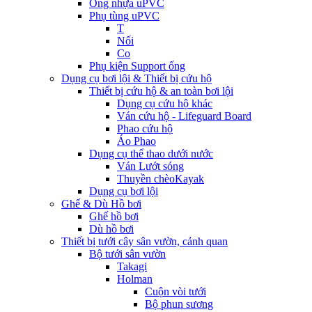
Ống nhựa uPVC
Phụ tùng uPVC
T
Nối
Co
Phụ kiện Support ống
Dụng cụ bơi lội & Thiết bị cứu hộ
Thiết bị cứu hộ & an toàn bơi lội
Dụng cụ cứu hộ khác
Ván cứu hộ - Lifeguard Board
Phao cứu hộ
Áo Phao
Dụng cụ thể thao dưới nước
Ván Lướt sóng
Thuyền chèoKayak
Dụng cụ bơi lội
Ghế & Dù Hồ bơi
Ghế hồ bơi
Dù hồ bơi
Thiết bị tưới cây sân vườn, cảnh quan
Bộ tưới sân vườn
Takagi
Holman
Cuộn vòi tưới
Bộ phun sương