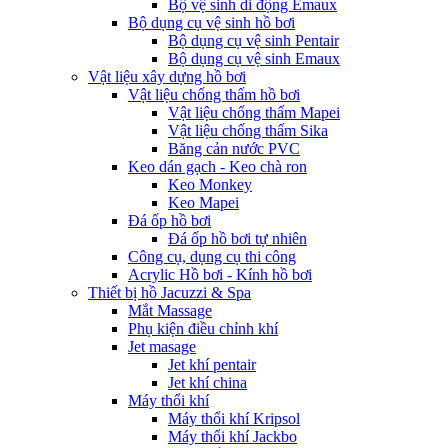
Bộ vệ sinh di động Emaux
Bộ dụng cụ vệ sinh hồ bơi
Bộ dụng cụ vệ sinh Pentair
Bộ dụng cụ vệ sinh Emaux
Vật liệu xây dựng hồ bơi
Vật liệu chống thấm hồ bơi
Vật liệu chống thấm Mapei
Vật liệu chống thấm Sika
Băng cản nước PVC
Keo dán gạch - Keo chà ron
Keo Monkey
Keo Mapei
Đá ốp hồ bơi
Đá ốp hồ bơi tự nhiên
Công cụ, dụng cụ thi công
Acrylic Hồ bơi - Kính hồ bơi
Thiết bị hồ Jacuzzi & Spa
Mắt Massage
Phụ kiện điều chỉnh khí
Jet masage
Jet khí pentair
Jet khí china
Máy thổi khí
Máy thổi khí Kripsol
Máy thổi khí Jackbo