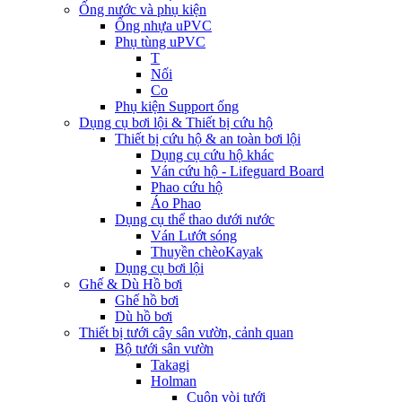
Ống nước và phụ kiện
Ống nhựa uPVC
Phụ tùng uPVC
T
Nối
Co
Phụ kiện Support ống
Dụng cụ bơi lội & Thiết bị cứu hộ
Thiết bị cứu hộ & an toàn bơi lội
Dụng cụ cứu hộ khác
Ván cứu hộ - Lifeguard Board
Phao cứu hộ
Áo Phao
Dụng cụ thể thao dưới nước
Ván Lướt sóng
Thuyền chèoKayak
Dụng cụ bơi lội
Ghế & Dù Hồ bơi
Ghế hồ bơi
Dù hồ bơi
Thiết bị tưới cây sân vườn, cảnh quan
Bộ tưới sân vườn
Takagi
Holman
Cuộn vòi tưới