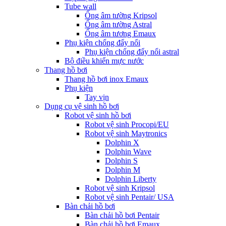
Tube wall
Ống âm tường Kripsol
Ống âm tường Astral
Ống âm tương Emaux
Phụ kiện chống đẩy nổi
Phụ kiện chống đẩy nổi astral
Bộ điều khiển mực nước
Thang hồ bơi
Thang hồ bơi inox Emaux
Phụ kiện
Tay vịn
Dụng cụ vệ sinh hồ bơi
Robot vệ sinh hồ bơi
Robot vệ sinh Procopi/EU
Robot vệ sinh Maytronics
Dolphin X
Dolphin Wave
Dolphin S
Dolphin M
Dolphin Liberty
Robot vệ sinh Kripsol
Robot vệ sinh Pentair/ USA
Bàn chải hồ bơi
Bàn chải hồ bơi Pentair
Bàn chải hồ bơi Emaux