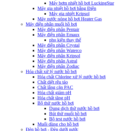
Máy bơm nhiệt hồ bơi LuckingStar
Máy gia nhiệt hồ bơi bằng Điện
Máy gia nhiệt Kripsol
Máy nước nóng hồ bơi Heater Gas
Máy điện phân muối hồ bơi
Máy điện phân Pentair
Máy điện phân Emaux
phụ kiện thay thế
Máy điện phân Crystal
Máy điện phân Waterco
Máy điện phân Kripsol
Máy điện phân Astral
Máy điện phân Zodiac
Hóa chất xử lý nước hồ bơi
Hóa chất Chlorine xử lý nước hồ bơi
Chất diệt rêu tảo
Chất lắng cặn PAC
Hóa chất giảm pH
Hóa chất tăng pH
Bộ thử nước hồ bơi
Dung dịch thử nước hồ bơi
Bút thử muối hồ bơi
Bộ test nước hồ bơi
Muối dùng cho hồ bơi
Đèn hồ bơi - Đèn dưới nước