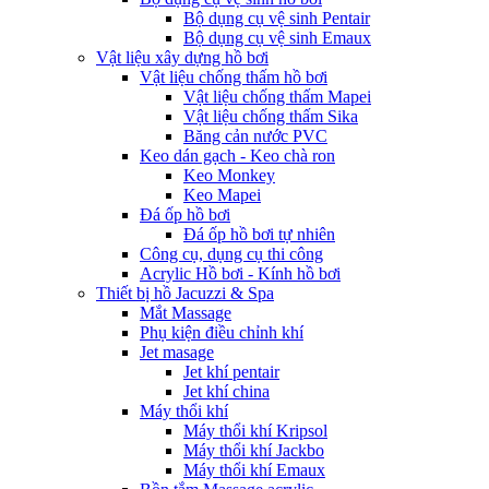
Bộ dụng cụ vệ sinh Pentair
Bộ dụng cụ vệ sinh Emaux
Vật liệu xây dựng hồ bơi
Vật liệu chống thấm hồ bơi
Vật liệu chống thấm Mapei
Vật liệu chống thấm Sika
Băng cản nước PVC
Keo dán gạch - Keo chà ron
Keo Monkey
Keo Mapei
Đá ốp hồ bơi
Đá ốp hồ bơi tự nhiên
Công cụ, dụng cụ thi công
Acrylic Hồ bơi - Kính hồ bơi
Thiết bị hồ Jacuzzi & Spa
Mắt Massage
Phụ kiện điều chỉnh khí
Jet masage
Jet khí pentair
Jet khí china
Máy thổi khí
Máy thổi khí Kripsol
Máy thổi khí Jackbo
Máy thổi khí Emaux