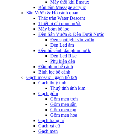
Máy thổi khí Emaux
Bồn tắm Massage acrylic
Sân Vườn & Hồ cảnh quan
Thác tràn Water Descent
Thiết bị đài phun nước
Máy bơm bể lọc
Đèn Sân Vườn & Đèn Dưới Nước
Đèn spotlight sân vườn
Đèn Led âm
Đèn hồ cảnh đài phun nước
Đèn Led Rise
Phụ kiện đèn
Đầu phun bể cảnh
Bình lọc bể cảnh
Gạch mosaic - gạch hồ bơi
Gạch thuỷ tinh
Thuỷ tinh ánh kim
Gạch gốm
Gốm men trơn
Gốm men sần
Gốm men rạn
Gốm men hoa
Gạch trang trí
Gạch xà cừ
Gạch men