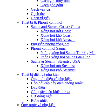
Gạch góc thủy tinh
Gạch góc gốm
Gạch vảy cá
Gạch thẻ
Gạch vỉ giấy
Thiết bị & Phòng xông hơi
Sauna and Steam- Coast / China
Xông hơi ướt Coast
Xông hơi khô Coast
Xông hơi khô Amazon
Phụ kiện phòng xông hơi
Phòng xông hơi Sauna
Phòng xông hơi Sauna Thương Mại
Phòng xông hơi Sauna Gia Đình
Sauna & Steam - Steamist/ USA
Xông hơi ướt Steamist
Xông hơi khô Steamist
Thiết bị điện và phụ kiện
Ống luồn điện và phụ kiện
Hộp nối cáp dây điện chống nước
Dây điện
Công tắc điều khiển từ xa
CB đóng ngắt
Rơ le nhiệt
Ống nước và phụ kiện