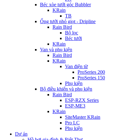
Béc xòe tưới góc Bubbler
KRain
TB
Ống tưới nhỏ giọt - Dripline
Rain Bird
Bộ lọc
Béc tưới
KRain
Van và phụ kiện
Rain Bird
KRain
Van điện từ
ProSeries 200
ProSeries 150
Phụ kiện
Bộ điều khiển và phụ kiện
Rain Bird
ESP-RZX Series
ESP-ME3
KRain
SiteMaster KRain
Pro LC
Phụ kiện
Dự án
Hồ bơi gia đình & Biệt Thự