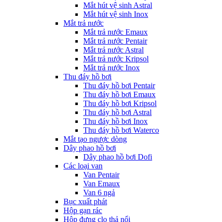
Mắt hút vệ sinh Astral
Mắt hút vệ sinh Inox
Mắt trả nước
Mắt trả nước Emaux
Mắt trả nước Pentair
Mắt trả nước Astral
Mắt trả nước Kripsol
Mắt trả nước Inox
Thu đáy hồ bơi
Thu đáy hồ bơi Pentair
Thu đáy hồ bơi Emaux
Thu đáy hồ bơi Kripsol
Thu đáy hồ bơi Astral
Thu đáy hồ bơi Inox
Thu đáy hồ bơi Waterco
Mắt tạo ngược dòng
Dây phao hồ bơi
Dây phao hồ bơi Dofi
Các loại van
Van Pentair
Van Emaux
Van 6 ngả
Bục xuất phát
Hộp gạn rác
Hộp đựng clo thả nổi