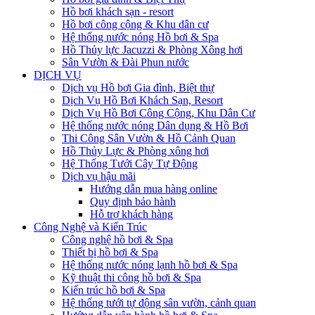
Hồ bơi khách sạn - resort
Hồ bơi công cộng & Khu dân cư
Hệ thống nước nóng Hồ bơi & Spa
Hồ Thủy lực Jacuzzi & Phòng Xông hơi
Sân Vườn & Đài Phun nước
DỊCH VỤ
Dịch vụ Hồ bơi Gia đình, Biệt thự
Dịch Vụ Hồ Bơi Khách Sạn, Resort
Dịch Vụ Hồ Bơi Công Cộng, Khu Dân Cư
Hệ thống nước nóng Dân dụng & Hồ Bơi
Thi Công Sân Vườn & Hồ Cảnh Quan
Hồ Thủy Lực & Phòng xông hơi
Hệ Thống Tưới Cây Tự Động
Dịch vụ hậu mãi
Hướng dẫn mua hàng online
Quy định bảo hành
Hỗ trợ khách hàng
Công Nghệ và Kiến Trúc
Công nghệ hồ bơi & Spa
Thiết bị hồ bơi & Spa
Hệ thống nước nóng lạnh hồ bơi & Spa
Kỹ thuật thi công hồ bơi & Spa
Kiến trúc hồ bơi & Spa
Hệ thống tưới tự động sân vườn, cảnh quan