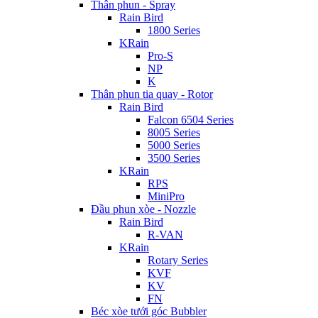
Thân phun - Spray
Rain Bird
1800 Series
KRain
Pro-S
NP
K
Thân phun tia quay - Rotor
Rain Bird
Falcon 6504 Series
8005 Series
5000 Series
3500 Series
KRain
RPS
MiniPro
Đầu phun xòe - Nozzle
Rain Bird
R-VAN
KRain
Rotary Series
KVF
KV
FN
Béc xòe tưới góc Bubbler