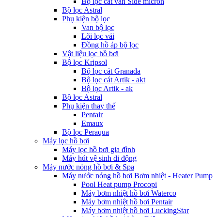
Bộ lọc cát van Side micron
Bộ lọc Astral
Phụ kiện bộ lọc
Van bộ lọc
Lõi lọc vải
Đồng hồ áp bộ lọc
Vật liệu lọc hồ bơi
Bộ lọc Kripsol
Bộ lọc cát Granada
Bộ lọc cát Artik - akt
Bộ lọc Artik - ak
Bộ lọc Astral
Phụ kiện thay thế
Pentair
Emaux
Bộ lọc Peraqua
Máy lọc hồ bơi
Máy lọc hồ bơi gia đình
Máy hút vệ sinh di động
Máy nước nóng hồ bơi & Spa
Máy nước nóng hồ bơi Bơm nhiệt - Heater Pump
Pool Heat pump Procopi
Máy bơm nhiệt hồ bơi Waterco
Máy bơm nhiệt hồ bơi Pentair
Máy bơm nhiệt hồ bơi LuckingStar