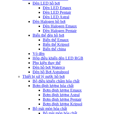
Đèn LED hồ bơi
Đèn LED Emaux
Đèn LED Pentair
Đèn LED Astral
Đèn Halogen hồ bơi
Đèn Halogen Emaux
Đèn Halogen Pentair
Biến thế đèn hồ bơi
Biến thế Emaux
Biến thế Kripsol
Biến thế china
Vỏ đèn
Hộp điều khiển đèn LED RGB
Phụ kiện thay thế
Đèn hồ bơi Waterco
Đèn hồ Bơi Astralpool
Thiết bị xử lý nước hồ bơi
Bộ điều khiển châm hóa chất
Bơm định lượng hóa chất
Bơm định lượng Emaux
Bơm định lượng Astral
Bơm định lượng Pentair
Bơm định lượng Kripsol
Bộ mài mòn hóa chất
Bộ mài mòn hóa chất