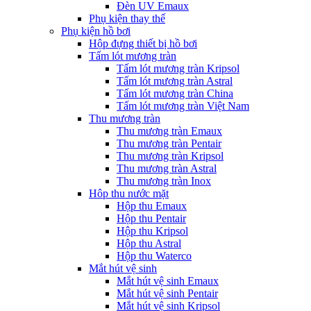
Đèn UV Emaux
Phụ kiện thay thế
Phụ kiện hồ bơi
Hộp đựng thiết bị hồ bơi
Tấm lót mương tràn
Tấm lót mương tràn Kripsol
Tấm lót mương tràn Astral
Tấm lót mương tràn China
Tấm lót mương tràn Việt Nam
Thu mương tràn
Thu mương tràn Emaux
Thu mương tràn Pentair
Thu mương tràn Kripsol
Thu mương tràn Astral
Thu mương tràn Inox
Hôp thu nước mặt
Hộp thu Emaux
Hộp thu Pentair
Hộp thu Kripsol
Hộp thu Astral
Hộp thu Waterco
Mắt hút vệ sinh
Mắt hút vệ sinh Emaux
Mắt hút vệ sinh Pentair
Mắt hút vệ sinh Kripsol