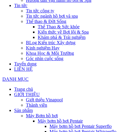
Hướng dẫn vận hành hồ bơi & Spa
Tin tức
Tin tức công ty
Tin tức ngành hồ bơi và spa
Thể thao & Đời Sống
Thể Thao & Sức khỏe
Kiến thức về Bơi lội & Spa
Khám phá & Trải nghiệm
BLog Kiến trúc Xây dựng
Kinh nghiệm Hay
Khoa Học & Môi Trường
Góc nhìn cuộc sống
Tuyển dụng
LIÊN HỆ
DANH MỤC
Trang chủ
GIỚI THIỆU
Giới thiệu Vinapool
Thành viên
Sản phẩm
Máy Bơm hồ bơi
Máy bơm hồ bơi Pentair
Máy bơm hồ bơi Pentair Superflo
Máy bơm hồ bơi Pentair Whisperflo