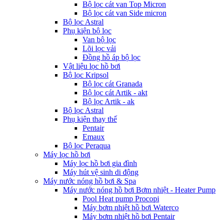
Bộ lọc cát van Top Micron
Bộ lọc cát van Side micron
Bộ lọc Astral
Phụ kiện bộ lọc
Van bộ lọc
Lõi lọc vải
Đồng hồ áp bộ lọc
Vật liệu lọc hồ bơi
Bộ lọc Kripsol
Bộ lọc cát Granada
Bộ lọc cát Artik - akt
Bộ lọc Artik - ak
Bộ lọc Astral
Phụ kiện thay thế
Pentair
Emaux
Bộ lọc Peraqua
Máy lọc hồ bơi
Máy lọc hồ bơi gia đình
Máy hút vệ sinh di động
Máy nước nóng hồ bơi & Spa
Máy nước nóng hồ bơi Bơm nhiệt - Heater Pump
Pool Heat pump Procopi
Máy bơm nhiệt hồ bơi Waterco
Máy bơm nhiệt hồ bơi Pentair