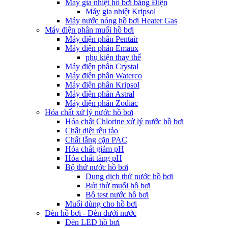
Máy gia nhiệt hồ bơi bằng Điện
Máy gia nhiệt Kripsol
Máy nước nóng hồ bơi Heater Gas
Máy điện phân muối hồ bơi
Máy điện phân Pentair
Máy điện phân Emaux
phụ kiện thay thế
Máy điện phân Crystal
Máy điện phân Waterco
Máy điện phân Kripsol
Máy điện phân Astral
Máy điện phân Zodiac
Hóa chất xử lý nước hồ bơi
Hóa chất Chlorine xử lý nước hồ bơi
Chất diệt rêu tảo
Chất lắng cặn PAC
Hóa chất giảm pH
Hóa chất tăng pH
Bộ thử nước hồ bơi
Dung dịch thử nước hồ bơi
Bút thử muối hồ bơi
Bộ test nước hồ bơi
Muối dùng cho hồ bơi
Đèn hồ bơi - Đèn dưới nước
Đèn LED hồ bơi