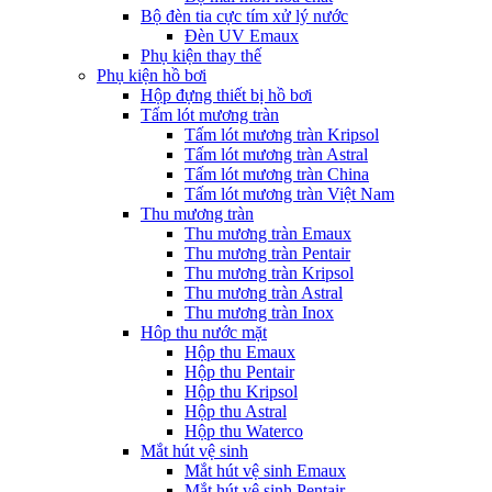
Bộ đèn tia cực tím xử lý nước
Đèn UV Emaux
Phụ kiện thay thế
Phụ kiện hồ bơi
Hộp đựng thiết bị hồ bơi
Tấm lót mương tràn
Tấm lót mương tràn Kripsol
Tấm lót mương tràn Astral
Tấm lót mương tràn China
Tấm lót mương tràn Việt Nam
Thu mương tràn
Thu mương tràn Emaux
Thu mương tràn Pentair
Thu mương tràn Kripsol
Thu mương tràn Astral
Thu mương tràn Inox
Hôp thu nước mặt
Hộp thu Emaux
Hộp thu Pentair
Hộp thu Kripsol
Hộp thu Astral
Hộp thu Waterco
Mắt hút vệ sinh
Mắt hút vệ sinh Emaux
Mắt hút vệ sinh Pentair