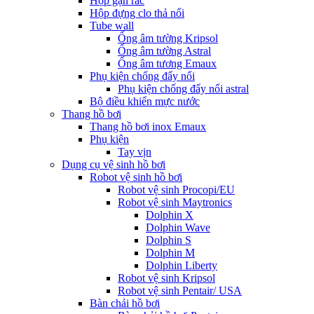
Hộp gạn rác
Hộp đựng clo thả nổi
Tube wall
Ống âm tường Kripsol
Ống âm tường Astral
Ống âm tương Emaux
Phụ kiện chống đẩy nổi
Phụ kiện chống đẩy nổi astral
Bộ điều khiển mực nước
Thang hồ bơi
Thang hồ bơi inox Emaux
Phụ kiện
Tay vịn
Dụng cụ vệ sinh hồ bơi
Robot vệ sinh hồ bơi
Robot vệ sinh Procopi/EU
Robot vệ sinh Maytronics
Dolphin X
Dolphin Wave
Dolphin S
Dolphin M
Dolphin Liberty
Robot vệ sinh Kripsol
Robot vệ sinh Pentair/ USA
Bàn chải hồ bơi