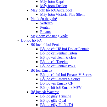
Máy bơm Kapri
Máy bơm Epsilon
Máy bơm hồ bơi Astralpool
Máy bơm Victoria Plus Silent
Phụ kiện thay thế
Waterco
Pentair
Emaux
Máy bơm các hãng khác
Bộ lọc hồ bơi
Bộ lọc hồ bơi Pentair
Bộ lọc cát Hồ bơi Dollar Pentair
Bộ lọc cát Pentair Triton
Bộ lọc vải clean & clear
Bộ lọc cát Tagelus
Bộ lọc cát Pentair PWT
Bộ lọc Emaux
Bộ lọc cát hồ bơi Emaux V Series
Bộ lọc cát Emaux S Series
Bộ lọc vải Emaux CF
Bô lọc hồ bơi Emaux MFV
Bộ lọc cát Waterco
Bộ lọc giấy Trimline
Bộ lọc giấy Opal
Bộ lọc giấy Fulflo Tri