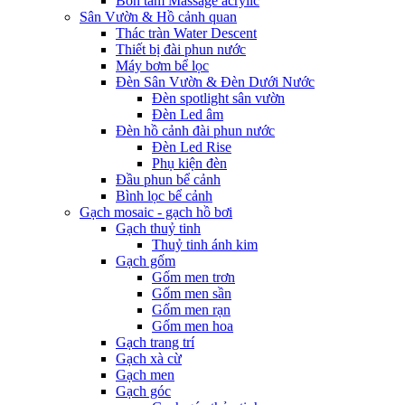
Bồn tắm Massage acrylic
Sân Vườn & Hồ cảnh quan
Thác tràn Water Descent
Thiết bị đài phun nước
Máy bơm bể lọc
Đèn Sân Vườn & Đèn Dưới Nước
Đèn spotlight sân vườn
Đèn Led âm
Đèn hồ cảnh đài phun nước
Đèn Led Rise
Phụ kiện đèn
Đầu phun bể cảnh
Bình lọc bể cảnh
Gạch mosaic - gạch hồ bơi
Gạch thuỷ tinh
Thuỷ tinh ánh kim
Gạch gốm
Gốm men trơn
Gốm men sần
Gốm men rạn
Gốm men hoa
Gạch trang trí
Gạch xà cừ
Gạch men
Gạch góc