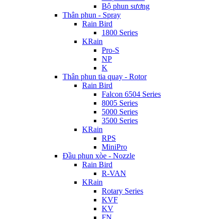
Bộ phun sương
Thân phun - Spray
Rain Bird
1800 Series
KRain
Pro-S
NP
K
Thân phun tia quay - Rotor
Rain Bird
Falcon 6504 Series
8005 Series
5000 Series
3500 Series
KRain
RPS
MiniPro
Đầu phun xòe - Nozzle
Rain Bird
R-VAN
KRain
Rotary Series
KVF
KV
FN