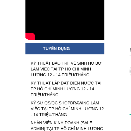
TUYỂN DỤNG
KỸ THUẬT BẢO TRÌ, VỆ SINH HỒ BƠI
LÀM VIỆC TẠI TP HỒ CHÍ MINH
LƯƠNG 12 - 14 TRIỆU/THÁNG
KỸ THUẬT LẮP ĐẶT ĐIỆN NƯỚC TẠI
TP HỒ CHÍ MINH LƯƠNG 12 - 14
TRIỆU/THÁNG
KỸ SƯ QS/QC SHOPDRAWING LÀM
VIỆC TẠI TP HỒ CHÍ MINH LƯƠNG 12
- 14 TRIỆU/THÁNG
NHÂN VIÊN KINH DOANH (SALE
ADMIN) TẠI TP HỒ CHÍ MINH LƯƠNG