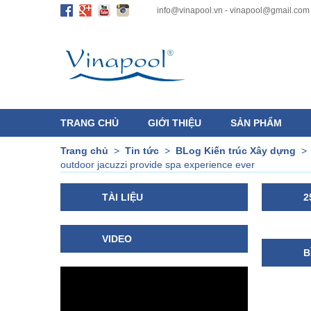
info@vinapool.vn - vinapool@gmail.com
TRANG CHỦ
GIỚI THIỆU
SẢN PHẨM
Trang chủ
>
Tin tức
>
BLog Kiến trúc Xây dựng
outdoor jacuzzi provide spa experience ever
TÀI LIỆU
2
VIDEO
B