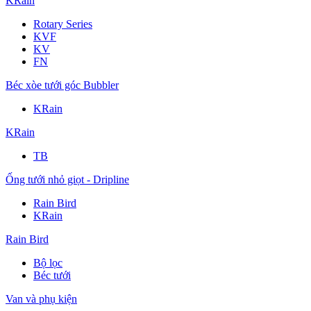
KRain
Rotary Series
KVF
KV
FN
Béc xòe tưới góc Bubbler
KRain
KRain
TB
Ống tưới nhỏ giọt - Dripline
Rain Bird
KRain
Rain Bird
Bộ lọc
Béc tưới
Van và phụ kiện