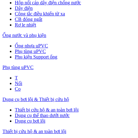
Hộp nối cáp dây điện chống nước
Dây điện
Công tắc điều khiển từ xa
CB đóng ngắt
Rơ le nhiệt
Ống nước và phụ kiện
Ống nhựa uPVC
Phụ tùng uPVC
Phụ kiện Support ống
Phụ tùng uPVC
T
Nối
Co
Dụng cụ bơi lội & Thiết bị cứu hộ
Thiết bị cứu hộ & an toàn bơi lội
Dụng cụ thể thao dưới nước
Dụng cụ bơi lội
Thiết bị cứu hộ & an toàn bơi lội