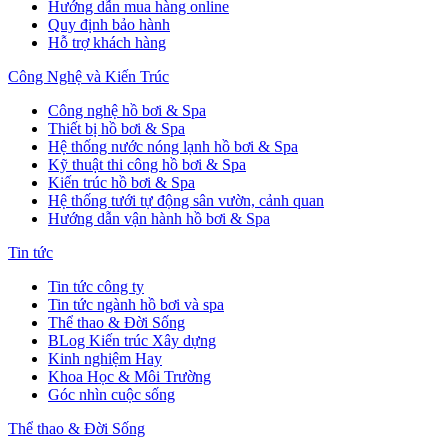
Hướng dẫn mua hàng online
Quy định bảo hành
Hỗ trợ khách hàng
Công Nghệ và Kiến Trúc
Công nghệ hồ bơi & Spa
Thiết bị hồ bơi & Spa
Hệ thống nước nóng lạnh hồ bơi & Spa
Kỹ thuật thi công hồ bơi & Spa
Kiến trúc hồ bơi & Spa
Hệ thống tưới tự động sân vườn, cảnh quan
Hướng dẫn vận hành hồ bơi & Spa
Tin tức
Tin tức công ty
Tin tức ngành hồ bơi và spa
Thể thao & Đời Sống
BLog Kiến trúc Xây dựng
Kinh nghiệm Hay
Khoa Học & Môi Trường
Góc nhìn cuộc sống
Thể thao & Đời Sống