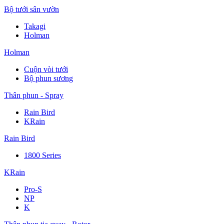
Bộ tưới sân vườn
Takagi
Holman
Holman
Cuộn vòi tưới
Bộ phun sương
Thân phun - Spray
Rain Bird
KRain
Rain Bird
1800 Series
KRain
Pro-S
NP
K