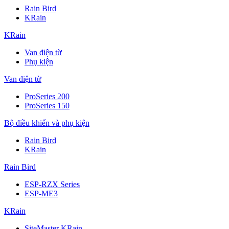
Rain Bird
KRain
KRain
Van điện từ
Phụ kiện
Van điện từ
ProSeries 200
ProSeries 150
Bộ điều khiển và phụ kiện
Rain Bird
KRain
Rain Bird
ESP-RZX Series
ESP-ME3
KRain
SiteMaster KRain