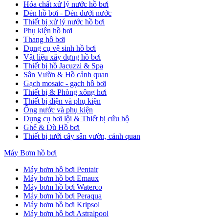
Hóa chất xử lý nước hồ bơi
Đèn hồ bơi - Đèn dưới nước
Thiết bị xử lý nước hồ bơi
Phụ kiện hồ bơi
Thang hồ bơi
Dụng cụ vệ sinh hồ bơi
Vật liệu xây dựng hồ bơi
Thiết bị hồ Jacuzzi & Spa
Sân Vườn & Hồ cảnh quan
Gạch mosaic - gạch hồ bơi
Thiết bị & Phòng xông hơi
Thiết bị điện và phụ kiện
Ống nước và phụ kiện
Dụng cụ bơi lội & Thiết bị cứu hộ
Ghế & Dù Hồ bơi
Thiết bị tưới cây sân vườn, cảnh quan
Máy Bơm hồ bơi
Máy bơm hồ bơi Pentair
Máy bơm hồ bơi Emaux
Máy bơm hồ bơi Waterco
Máy bơm hồ bơi Peraqua
Máy bơm hồ bơi Kripsol
Máy bơm hồ bơi Astralpool