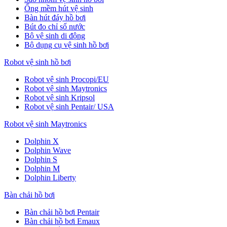
Ống mềm hút vệ sinh
Bàn hút đáy hồ bơi
Bút đo chỉ số nước
Bộ vệ sinh di động
Bộ dụng cụ vệ sinh hồ bơi
Robot vệ sinh hồ bơi
Robot vệ sinh Procopi/EU
Robot vệ sinh Maytronics
Robot vệ sinh Kripsol
Robot vệ sinh Pentair/ USA
Robot vệ sinh Maytronics
Dolphin X
Dolphin Wave
Dolphin S
Dolphin M
Dolphin Liberty
Bàn chải hồ bơi
Bàn chải hồ bơi Pentair
Bàn chải hồ bơi Emaux