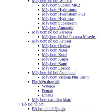
Máy bơm hồ bơi Waterco
Máy bơm Supatuf MK2
Máy bơm Hydrostorm
Máy bơm Hydrostorm Plus
Máy bơm Hydrostar
Máy bơm Supastream
Máy bơm Aquamite
Máy bơm hồ bơi Peraqua
Máy bơm hồ bơi Peraqua M series
Máy bơm hồ bơi Kripsol
Máy bơm Ondina
Máy bơm Niger
Máy bơm Koral
Máy bơm Karpa
Máy bơm Kapri
Máy bơm Epsilon
Máy bơm hồ bơi Astralpool
Máy bơm Victoria Plus Silent
Phụ kiện thay thế
Waterco
Pentair
Emaux
Máy bơm các hãng khác
Bộ lọc hồ bơi
Bộ lọc hồ bơi Pentair