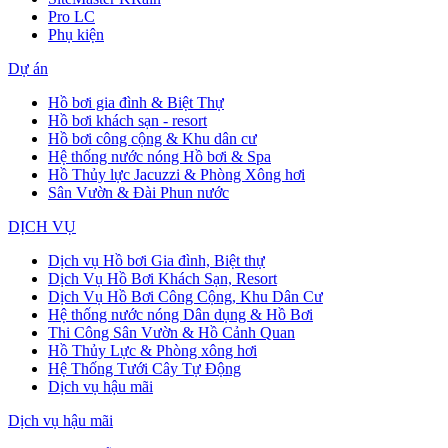
Pro LC
Phụ kiện
Dự án
Hồ bơi gia đình & Biệt Thự
Hồ bơi khách sạn - resort
Hồ bơi công cộng & Khu dân cư
Hệ thống nước nóng Hồ bơi & Spa
Hồ Thủy lực Jacuzzi & Phòng Xông hơi
Sân Vườn & Đài Phun nước
DỊCH VỤ
Dịch vụ Hồ bơi Gia đình, Biệt thự
Dịch Vụ Hồ Bơi Khách Sạn, Resort
Dịch Vụ Hồ Bơi Công Cộng, Khu Dân Cư
Hệ thống nước nóng Dân dụng & Hồ Bơi
Thi Công Sân Vườn & Hồ Cảnh Quan
Hồ Thủy Lực & Phòng xông hơi
Hệ Thống Tưới Cây Tự Động
Dịch vụ hậu mãi
Dịch vụ hậu mãi