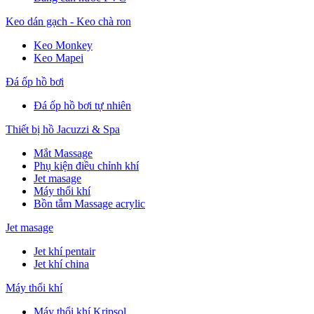
Keo dán gạch - Keo chà ron
Keo Monkey
Keo Mapei
Đá ốp hồ bơi
Đá ốp hồ bơi tự nhiên
Thiết bị hồ Jacuzzi & Spa
Mắt Massage
Phụ kiện điều chỉnh khí
Jet masage
Máy thổi khí
Bồn tắm Massage acrylic
Jet masage
Jet khí pentair
Jet khí china
Máy thổi khí
Máy thổi khí Kripsol