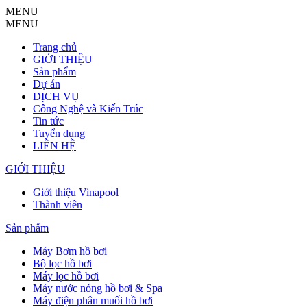
MENU
MENU
Trang chủ
GIỚI THIỆU
Sản phẩm
Dự án
DỊCH VỤ
Công Nghệ và Kiến Trúc
Tin tức
Tuyển dụng
LIÊN HỆ
GIỚI THIỆU
Giới thiệu Vinapool
Thành viên
Sản phẩm
Máy Bơm hồ bơi
Bộ lọc hồ bơi
Máy lọc hồ bơi
Máy nước nóng hồ bơi & Spa
Máy điện phân muối hồ bơi