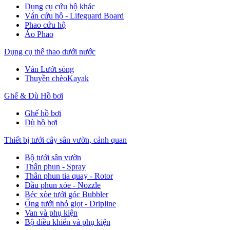
Dụng cụ cứu hộ khác
Ván cứu hộ - Lifeguard Board
Phao cứu hộ
Áo Phao
Dụng cụ thể thao dưới nước
Ván Lướt sóng
Thuyền chèoKayak
Ghế & Dù Hồ bơi
Ghế hồ bơi
Dù hồ bơi
Thiết bị tưới cây sân vườn, cảnh quan
Bộ tưới sân vườn
Thân phun - Spray
Thân phun tia quay - Rotor
Đầu phun xòe - Nozzle
Béc xòe tưới góc Bubbler
Ống tưới nhỏ giọt - Dripline
Van và phụ kiện
Bộ điều khiển và phụ kiện