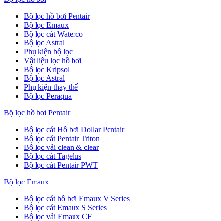
Bộ lọc hồ bơi Pentair
Bộ lọc Emaux
Bộ lọc cát Waterco
Bộ lọc Astral
Phụ kiện bộ lọc
Vật liệu lọc hồ bơi
Bộ lọc Kripsol
Bộ lọc Astral
Phụ kiện thay thế
Bộ lọc Peraqua
Bộ lọc hồ bơi Pentair
Bộ lọc cát Hồ bơi Dollar Pentair
Bộ lọc cát Pentair Triton
Bộ lọc vải clean & clear
Bộ lọc cát Tagelus
Bộ lọc cát Pentair PWT
Bộ lọc Emaux
Bộ lọc cát hồ bơi Emaux V Series
Bộ lọc cát Emaux S Series
Bộ lọc vải Emaux CF