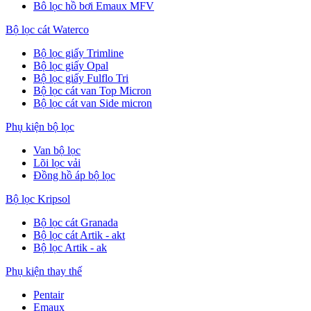
Bô lọc hồ bơi Emaux MFV
Bộ lọc cát Waterco
Bộ lọc giấy Trimline
Bộ lọc giấy Opal
Bộ lọc giấy Fulflo Tri
Bộ lọc cát van Top Micron
Bộ lọc cát van Side micron
Phụ kiện bộ lọc
Van bộ lọc
Lõi lọc vải
Đồng hồ áp bộ lọc
Bộ lọc Kripsol
Bộ lọc cát Granada
Bộ lọc cát Artik - akt
Bộ lọc Artik - ak
Phụ kiện thay thế
Pentair
Emaux