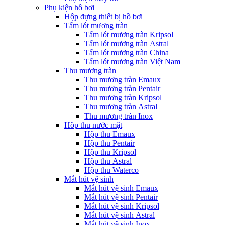
Phụ kiện hồ bơi
Hộp đựng thiết bị hồ bơi
Tấm lót mương tràn
Tấm lót mương tràn Kripsol
Tấm lót mương tràn Astral
Tấm lót mương tràn China
Tấm lót mương tràn Việt Nam
Thu mương tràn
Thu mương tràn Emaux
Thu mương tràn Pentair
Thu mương tràn Kripsol
Thu mương tràn Astral
Thu mương tràn Inox
Hôp thu nước mặt
Hộp thu Emaux
Hộp thu Pentair
Hộp thu Kripsol
Hộp thu Astral
Hộp thu Waterco
Mắt hút vệ sinh
Mắt hút vệ sinh Emaux
Mắt hút vệ sinh Pentair
Mắt hút vệ sinh Kripsol
Mắt hút vệ sinh Astral
Mắt hút vệ sinh Inox