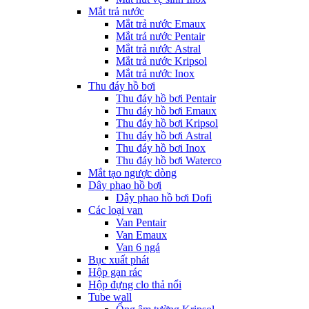
Mắt trả nước
Mắt trả nước Emaux
Mắt trả nước Pentair
Mắt trả nước Astral
Mắt trả nước Kripsol
Mắt trả nước Inox
Thu đáy hồ bơi
Thu đáy hồ bơi Pentair
Thu đáy hồ bơi Emaux
Thu đáy hồ bơi Kripsol
Thu đáy hồ bơi Astral
Thu đáy hồ bơi Inox
Thu đáy hồ bơi Waterco
Mắt tạo ngược dòng
Dây phao hồ bơi
Dây phao hồ bơi Dofi
Các loại van
Van Pentair
Van Emaux
Van 6 ngả
Bục xuất phát
Hộp gạn rác
Hộp đựng clo thả nổi
Tube wall