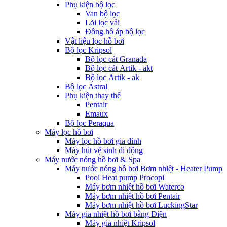
Phụ kiện bộ lọc
Van bộ lọc
Lõi lọc vải
Đồng hồ áp bộ lọc
Vật liệu lọc hồ bơi
Bộ lọc Kripsol
Bộ lọc cát Granada
Bộ lọc cát Artik - akt
Bộ lọc Artik - ak
Bộ lọc Astral
Phụ kiện thay thế
Pentair
Emaux
Bộ lọc Peraqua
Máy lọc hồ bơi
Máy lọc hồ bơi gia đình
Máy hút vệ sinh di động
Máy nước nóng hồ bơi & Spa
Máy nước nóng hồ bơi Bơm nhiệt - Heater Pump
Pool Heat pump Procopi
Máy bơm nhiệt hồ bơi Waterco
Máy bơm nhiệt hồ bơi Pentair
Máy bơm nhiệt hồ bơi LuckingStar
Máy gia nhiệt hồ bơi bằng Điện
Máy gia nhiệt Kripsol