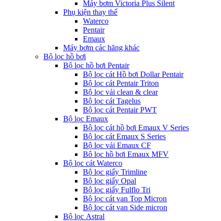
Máy bơm Victoria Plus Silent
Phụ kiện thay thế
Waterco
Pentair
Emaux
Máy bơm các hãng khác
Bộ lọc hồ bơi
Bộ lọc hồ bơi Pentair
Bộ lọc cát Hồ bơi Dollar Pentair
Bộ lọc cát Pentair Triton
Bộ lọc vải clean & clear
Bộ lọc cát Tagelus
Bộ lọc cát Pentair PWT
Bộ lọc Emaux
Bộ lọc cát hồ bơi Emaux V Series
Bộ lọc cát Emaux S Series
Bộ lọc vải Emaux CF
Bô lọc hồ bơi Emaux MFV
Bộ lọc cát Waterco
Bộ lọc giấy Trimline
Bộ lọc giấy Opal
Bộ lọc giấy Fulflo Tri
Bộ lọc cát van Top Micron
Bộ lọc cát van Side micron
Bộ lọc Astral