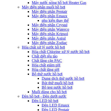
Máy nước nóng hồ bơi Heater Gas
Máy điện phân muối hồ bơi
Máy điện phân Pentair
Máy điện phân Emaux
phụ kiện thay thế
Máy điện phân Crystal
Máy điện phân Waterco
Máy điện phân Kripsol
Máy điện phân Astral
Máy điện phân Zodiac
Hóa chất xử lý nước hồ bơi
Hóa chất Chlorine xử lý nước hồ bơi
Chất diệt rêu tảo
Chất lắng cặn PAC
Hóa chất giảm pH
Hóa chất tăng pH
Bộ thử nước hồ bơi
Dung dịch thử nước hồ bơi
Bút thử muối hồ bơi
Bộ test nước hồ bơi
Muối dùng cho hồ bơi
Đèn hồ bơi - Đèn dưới nước
Đèn LED hồ bơi
Đèn LED Emaux
Đèn LED Pentair