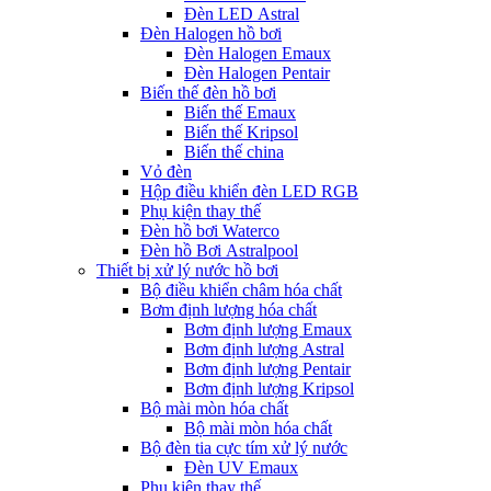
Đèn LED Astral
Đèn Halogen hồ bơi
Đèn Halogen Emaux
Đèn Halogen Pentair
Biến thế đèn hồ bơi
Biến thế Emaux
Biến thế Kripsol
Biến thế china
Vỏ đèn
Hộp điều khiển đèn LED RGB
Phụ kiện thay thế
Đèn hồ bơi Waterco
Đèn hồ Bơi Astralpool
Thiết bị xử lý nước hồ bơi
Bộ điều khiển châm hóa chất
Bơm định lượng hóa chất
Bơm định lượng Emaux
Bơm định lượng Astral
Bơm định lượng Pentair
Bơm định lượng Kripsol
Bộ mài mòn hóa chất
Bộ mài mòn hóa chất
Bộ đèn tia cực tím xử lý nước
Đèn UV Emaux
Phụ kiện thay thế