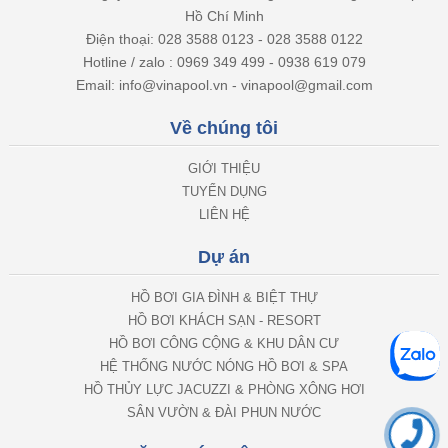
Hồ Chí Minh
Điện thoại: 028 3588 0123 - 028 3588 0122
Hotline / zalo : 0969 349 499 - 0938 619 079
Email: info@vinapool.vn - vinapool@gmail.com
Về chúng tôi
GIỚI THIỆU
TUYỂN DỤNG
LIÊN HỆ
Dự án
HỒ BƠI GIA ĐÌNH & BIỆT THỰ
HỒ BƠI KHÁCH SẠN - RESORT
HỒ BƠI CÔNG CỘNG & KHU DÂN CƯ
HỆ THỐNG NƯỚC NÓNG HỒ BƠI & SPA
HỒ THỦY LỰC JACUZZI & PHÒNG XÔNG HƠI
SÂN VƯỜN & ĐÀI PHUN NƯỚC