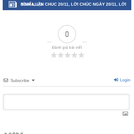
NGHĨA, LOI CHUC 20/11, LỜI CHÚC NGÀY 20/11, LỜI
BÌNH LUẬN
CHÚC 20 11, LỜI CHÚC 20/11
0
Đánh giá bài viết
Login
Subscribe