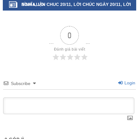
NGHĨA, LOI CHUC 20/11, LỜI CHÚC NGÀY 20/11, LỜI
BÌNH LUẬN
CHÚC 20 11, LỜI CHÚC 20/11
0
Đánh giá bài viết
Login
Subscribe