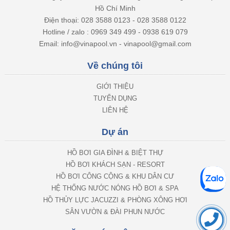
Hồ Chí Minh
Điện thoại: 028 3588 0123 - 028 3588 0122
Hotline / zalo : 0969 349 499 - 0938 619 079
Email: info@vinapool.vn - vinapool@gmail.com
Về chúng tôi
GIỚI THIỆU
TUYỂN DỤNG
LIÊN HỆ
Dự án
HỒ BƠI GIA ĐÌNH & BIỆT THỰ
HỒ BƠI KHÁCH SẠN - RESORT
HỒ BƠI CÔNG CỘNG & KHU DÂN CƯ
HỆ THỐNG NƯỚC NÓNG HỒ BƠI & SPA
HỒ THỦY LỰC JACUZZI & PHÒNG XÔNG HƠI
SÂN VƯỜN & ĐÀI PHUN NƯỚC