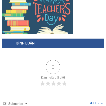
NGHĨA, LOI CHUC 20/11, LỜI CHÚC NGÀY 20/11, LỜI
CHÚC 20 11, LỜI CHÚC 20/11
BÌNH LUẬN
0
Đánh giá bài viết
Login
Subscribe