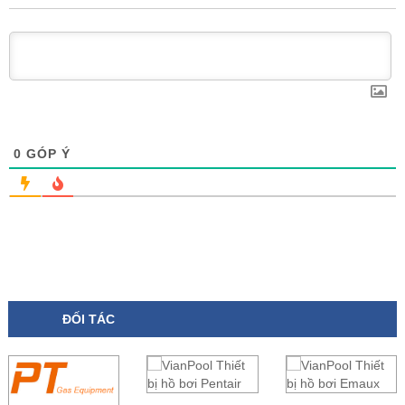
0
GÓP Ý
ĐỐI TÁC