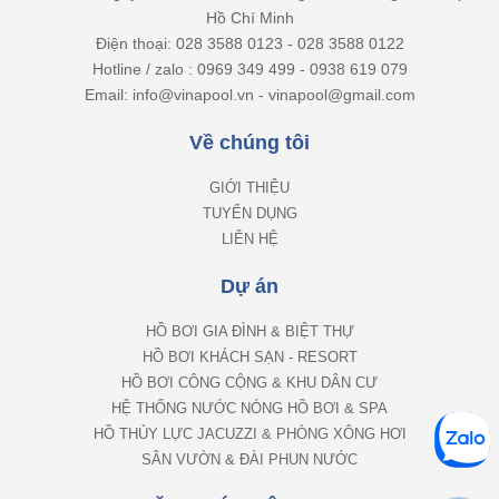
Hồ Chí Minh
Điện thoại: 028 3588 0123 - 028 3588 0122
Hotline / zalo : 0969 349 499 - 0938 619 079
Email: info@vinapool.vn - vinapool@gmail.com
Về chúng tôi
GIỚI THIỆU
TUYỂN DỤNG
LIÊN HỆ
Dự án
HỒ BƠI GIA ĐÌNH & BIỆT THỰ
HỒ BƠI KHÁCH SẠN - RESORT
HỒ BƠI CÔNG CỘNG & KHU DÂN CƯ
HỆ THỐNG NƯỚC NÓNG HỒ BƠI & SPA
HỒ THỦY LỰC JACUZZI & PHÒNG XÔNG HƠI
SÂN VƯỜN & ĐÀI PHUN NƯỚC