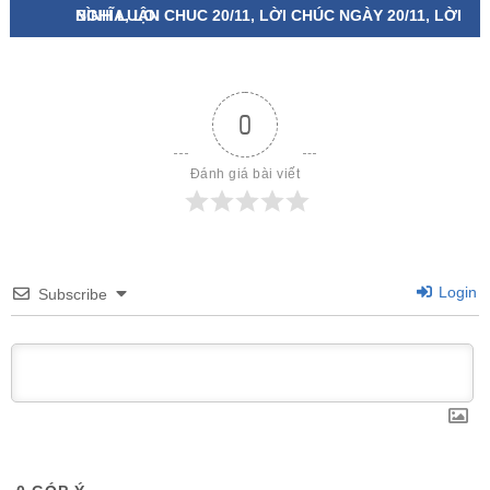
NGHĨA, LOI CHUC 20/11, LỜI CHÚC NGÀY 20/11, LỜI
BÌNH LUẬN
CHÚC 20 11, LỜI CHÚC 20/11
0
Đánh giá bài viết
Login
Subscribe