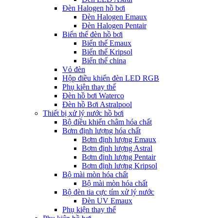
Đèn Halogen hồ bơi
Đèn Halogen Emaux
Đèn Halogen Pentair
Biến thế đèn hồ bơi
Biến thế Emaux
Biến thế Kripsol
Biến thế china
Vỏ đèn
Hộp điều khiển đèn LED RGB
Phụ kiện thay thế
Đèn hồ bơi Waterco
Đèn hồ Bơi Astralpool
Thiết bị xử lý nước hồ bơi
Bộ điều khiển châm hóa chất
Bơm định lượng hóa chất
Bơm định lượng Emaux
Bơm định lượng Astral
Bơm định lượng Pentair
Bơm định lượng Kripsol
Bộ mài mòn hóa chất
Bộ mài mòn hóa chất
Bộ đèn tia cực tím xử lý nước
Đèn UV Emaux
Phụ kiện thay thế