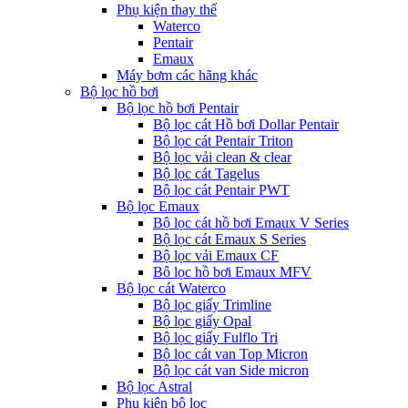
Phụ kiện thay thế
Waterco
Pentair
Emaux
Máy bơm các hãng khác
Bộ lọc hồ bơi
Bộ lọc hồ bơi Pentair
Bộ lọc cát Hồ bơi Dollar Pentair
Bộ lọc cát Pentair Triton
Bộ lọc vải clean & clear
Bộ lọc cát Tagelus
Bộ lọc cát Pentair PWT
Bộ lọc Emaux
Bộ lọc cát hồ bơi Emaux V Series
Bộ lọc cát Emaux S Series
Bộ lọc vải Emaux CF
Bô lọc hồ bơi Emaux MFV
Bộ lọc cát Waterco
Bộ lọc giấy Trimline
Bộ lọc giấy Opal
Bộ lọc giấy Fulflo Tri
Bộ lọc cát van Top Micron
Bộ lọc cát van Side micron
Bộ lọc Astral
Phụ kiện bộ lọc