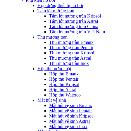
Phụ kiện hồ bơi
Hộp đựng thiết bị hồ bơi
Tấm lót mương tràn
Tấm lót mương tràn Kripsol
Tấm lót mương tràn Astral
Tấm lót mương tràn China
Tấm lót mương tràn Việt Nam
Thu mương tràn
Thu mương tràn Emaux
Thu mương tràn Pentair
Thu mương tràn Kripsol
Thu mương tràn Astral
Thu mương tràn Inox
Hôp thu nước mặt
Hộp thu Emaux
Hộp thu Pentair
Hộp thu Kripsol
Hộp thu Astral
Hộp thu Waterco
Mắt hút vệ sinh
Mắt hút vệ sinh Emaux
Mắt hút vệ sinh Pentair
Mắt hút vệ sinh Kripsol
Mắt hút vệ sinh Astral
Mắt hút vệ sinh Inox