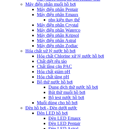
Máy điện phân muối hồ bơi
Máy điện phân Pentair
Máy điện phân Emaux
phụ kiện thay thế
Máy điện phân Crystal
Máy điện phân Waterco
Máy điện phân Kripsol
Máy điện phân Astral
Máy điện phân Zodiac
Hóa chất xử lý nước hồ bơi
Hóa chất Chlorine xử lý nước hồ bơi
Chất diệt rêu tảo
Chất lắng cặn PAC
Hóa chất giảm pH
Hóa chất tăng pH
Bộ thử nước hồ bơi
Dung dịch thử nước hồ bơi
Bút thử muối hồ bơi
Bộ test nước hồ bơi
Muối dùng cho hồ bơi
Đèn hồ bơi - Đèn dưới nước
Đèn LED hồ bơi
Đèn LED Emaux
Đèn LED Pentair
Đèn LED Astral