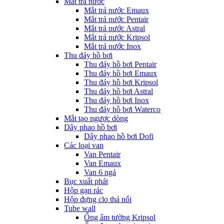
Mắt trả nước
Mắt trả nước Emaux
Mắt trả nước Pentair
Mắt trả nước Astral
Mắt trả nước Kripsol
Mắt trả nước Inox
Thu đáy hồ bơi
Thu đáy hồ bơi Pentair
Thu đáy hồ bơi Emaux
Thu đáy hồ bơi Kripsol
Thu đáy hồ bơi Astral
Thu đáy hồ bơi Inox
Thu đáy hồ bơi Waterco
Mắt tạo ngược dòng
Dây phao hồ bơi
Dây phao hồ bơi Dofi
Các loại van
Van Pentair
Van Emaux
Van 6 ngả
Bục xuất phát
Hộp gạn rác
Hộp đựng clo thả nổi
Tube wall
Ống âm tường Kripsol