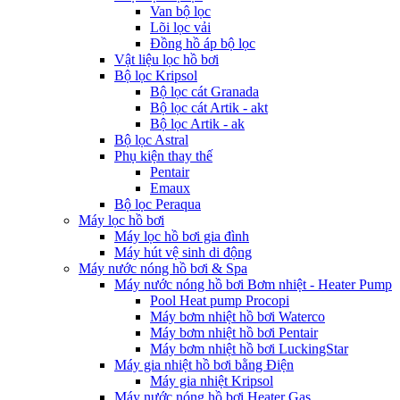
Van bộ lọc
Lõi lọc vải
Đồng hồ áp bộ lọc
Vật liệu lọc hồ bơi
Bộ lọc Kripsol
Bộ lọc cát Granada
Bộ lọc cát Artik - akt
Bộ lọc Artik - ak
Bộ lọc Astral
Phụ kiện thay thế
Pentair
Emaux
Bộ lọc Peraqua
Máy lọc hồ bơi
Máy lọc hồ bơi gia đình
Máy hút vệ sinh di động
Máy nước nóng hồ bơi & Spa
Máy nước nóng hồ bơi Bơm nhiệt - Heater Pump
Pool Heat pump Procopi
Máy bơm nhiệt hồ bơi Waterco
Máy bơm nhiệt hồ bơi Pentair
Máy bơm nhiệt hồ bơi LuckingStar
Máy gia nhiệt hồ bơi bằng Điện
Máy gia nhiệt Kripsol
Máy nước nóng hồ bơi Heater Gas