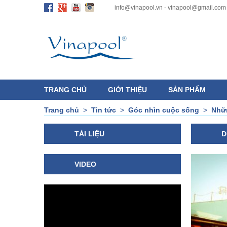
info@vinapool.vn - vinapool@gmail.com
TRANG CHỦ
GIỚI THIỆU
SẢN PHẨM
Trang chủ
>
Tin tức
>
Góc nhìn cuộc sống
>
Nhữn
TÀI LIỆU
D
VIDEO