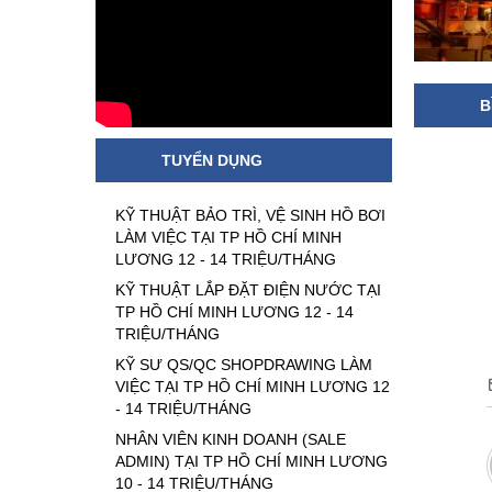
B
TUYỂN DỤNG
KỸ THUẬT BẢO TRÌ, VỆ SINH HỒ BƠI
LÀM VIỆC TẠI TP HỒ CHÍ MINH
LƯƠNG 12 - 14 TRIỆU/THÁNG
KỸ THUẬT LẮP ĐẶT ĐIỆN NƯỚC TẠI
TP HỒ CHÍ MINH LƯƠNG 12 - 14
TRIỆU/THÁNG
KỸ SƯ QS/QC SHOPDRAWING LÀM
VIỆC TẠI TP HỒ CHÍ MINH LƯƠNG 12
- 14 TRIỆU/THÁNG
NHÂN VIÊN KINH DOANH (SALE
ADMIN) TẠI TP HỒ CHÍ MINH LƯƠNG
10 - 14 TRIỆU/THÁNG