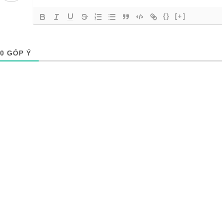
{}
[+]
0
GÓP Ý