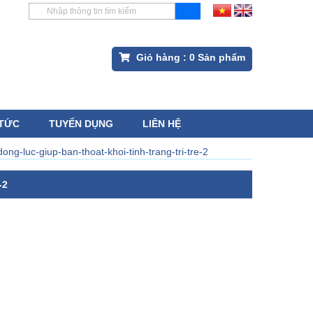
Giỏ hàng :
0
Sản phẩm
 TỨC
TUYỂN DỤNG
LIÊN HỆ
dong-luc-giup-ban-thoat-khoi-tinh-trang-tri-tre-2
-2