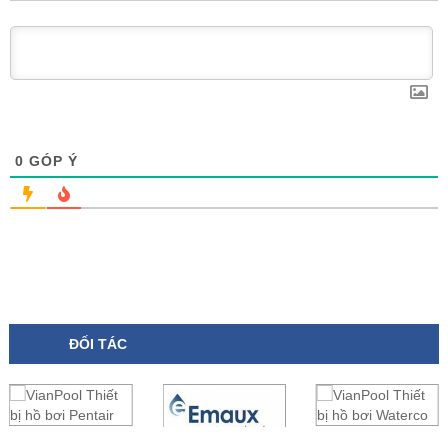
0
GÓP Ý
ĐỐI TÁC