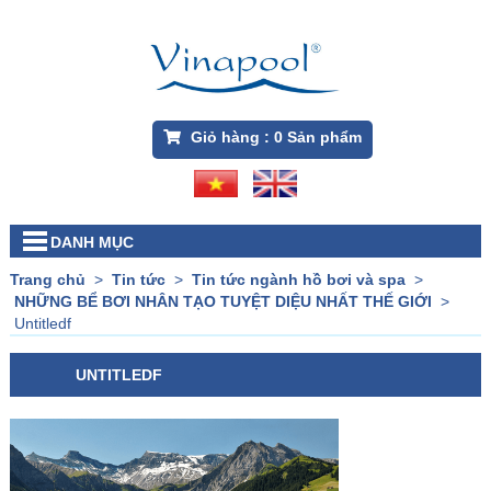
Giỏ hàng :
0
Sản phẩm
DANH MỤC
Trang chủ
>
Tin tức
>
Tin tức ngành hồ bơi và spa
>
NHỮNG BỂ BƠI NHÂN TẠO TUYỆT DIỆU NHẤT THẾ GIỚI
>
Untitledf
UNTITLEDF