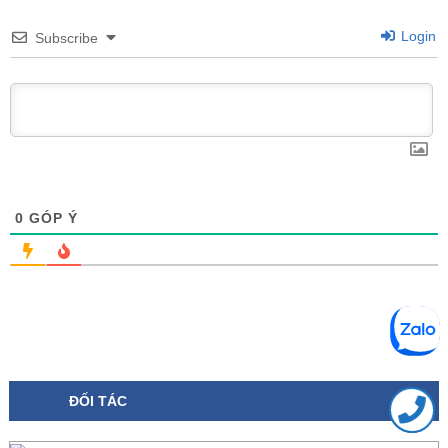
Login
Subscribe
0
GÓP Ý
ĐỐI TÁC