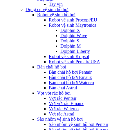
Tay vịn
Dụng cụ vệ sinh hồ bơi
Robot vệ sinh hồ bơi
Robot vệ sinh Procopi/EU
Robot vệ sinh Maytronics
Dolphin X
Dolphin Wave
Dolphin S
Dolphin M
Dolphin Liberty
Robot vệ sinh Kripsol
Robot vệ sinh Pentair/ USA
Bàn chải hồ bơi
Bàn chải hồ bơi Pentair
Bàn chải hồ bơi Emaux
Bàn chải hồ bơi Waterco
Bàn chải Astral
Vợt vớt rác hồ bơi
Vợt rác Pentair
Vợt vớt rác Emaux
Vợt rác Waterco
Vợt rác Astral
Sào nhôm vệ sinh hồ bơi
Sào nhôm vệ sinh hồ bơi Pentair
Sào nhôm vệ sinh hồ bơi Emaux