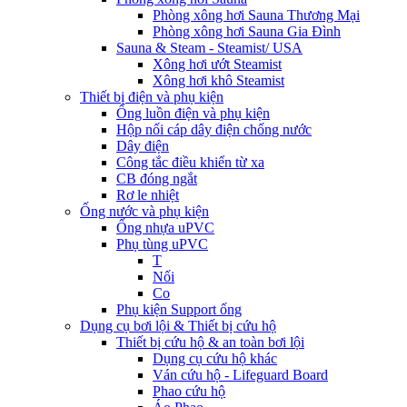
Phòng xông hơi Sauna Thương Mại
Phòng xông hơi Sauna Gia Đình
Sauna & Steam - Steamist/ USA
Xông hơi ướt Steamist
Xông hơi khô Steamist
Thiết bị điện và phụ kiện
Ống luồn điện và phụ kiện
Hộp nối cáp dây điện chống nước
Dây điện
Công tắc điều khiển từ xa
CB đóng ngắt
Rơ le nhiệt
Ống nước và phụ kiện
Ống nhựa uPVC
Phụ tùng uPVC
T
Nối
Co
Phụ kiện Support ống
Dụng cụ bơi lội & Thiết bị cứu hộ
Thiết bị cứu hộ & an toàn bơi lội
Dụng cụ cứu hộ khác
Ván cứu hộ - Lifeguard Board
Phao cứu hộ