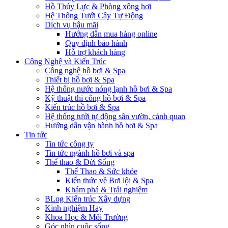
Hồ Thủy Lực & Phòng xông hơi
Hệ Thống Tưới Cây Tự Động
Dịch vụ hậu mãi
Hướng dẫn mua hàng online
Quy định bảo hành
Hỗ trợ khách hàng
Công Nghệ và Kiến Trúc
Công nghệ hồ bơi & Spa
Thiết bị hồ bơi & Spa
Hệ thống nước nóng lạnh hồ bơi & Spa
Kỹ thuật thi công hồ bơi & Spa
Kiến trúc hồ bơi & Spa
Hệ thống tưới tự động sân vườn, cảnh quan
Hướng dẫn vận hành hồ bơi & Spa
Tin tức
Tin tức công ty
Tin tức ngành hồ bơi và spa
Thể thao & Đời Sống
Thể Thao & Sức khỏe
Kiến thức về Bơi lội & Spa
Khám phá & Trải nghiệm
BLog Kiến trúc Xây dựng
Kinh nghiệm Hay
Khoa Học & Môi Trường
Góc nhìn cuộc sống