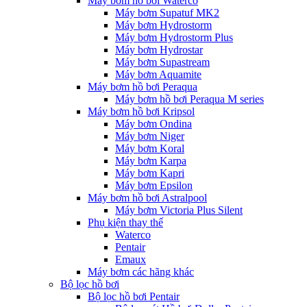
Máy bơm hồ bơi Waterco
Máy bơm Supatuf MK2
Máy bơm Hydrostorm
Máy bơm Hydrostorm Plus
Máy bơm Hydrostar
Máy bơm Supastream
Máy bơm Aquamite
Máy bơm hồ bơi Peraqua
Máy bơm hồ bơi Peraqua M series
Máy bơm hồ bơi Kripsol
Máy bơm Ondina
Máy bơm Niger
Máy bơm Koral
Máy bơm Karpa
Máy bơm Kapri
Máy bơm Epsilon
Máy bơm hồ bơi Astralpool
Máy bơm Victoria Plus Silent
Phụ kiện thay thế
Waterco
Pentair
Emaux
Máy bơm các hãng khác
Bộ lọc hồ bơi
Bộ lọc hồ bơi Pentair