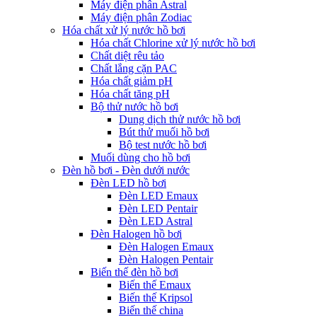
Máy điện phân Astral
Máy điện phân Zodiac
Hóa chất xử lý nước hồ bơi
Hóa chất Chlorine xử lý nước hồ bơi
Chất diệt rêu tảo
Chất lắng cặn PAC
Hóa chất giảm pH
Hóa chất tăng pH
Bộ thử nước hồ bơi
Dung dịch thử nước hồ bơi
Bút thử muối hồ bơi
Bộ test nước hồ bơi
Muối dùng cho hồ bơi
Đèn hồ bơi - Đèn dưới nước
Đèn LED hồ bơi
Đèn LED Emaux
Đèn LED Pentair
Đèn LED Astral
Đèn Halogen hồ bơi
Đèn Halogen Emaux
Đèn Halogen Pentair
Biến thế đèn hồ bơi
Biến thế Emaux
Biến thế Kripsol
Biến thế china