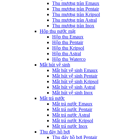
Thu mương tràn Emaux
Thu mương tràn Pentair
Thu mương tràn Kripsol
Thu mương tràn Astral
Thu mương tràn Inox
Hôp thu nước mặt
Hộp thu Emaux
Hộp thu Pentair
Hộp thu Kripsol
Hộp thu Astral
Hộp thu Waterco
Mắt hút vệ sinh
Mắt hút vệ sinh Emaux
Mắt hút vệ sinh Pentair
Mắt hút vệ sinh Kripsol
Mắt hút vệ sinh Astral
Mắt hút vệ sinh Inox
Mắt trả nước
Mắt trả nước Emaux
Mắt trả nước Pentair
Mắt trả nước Astral
Mắt trả nước Kripsol
Mắt trả nước Inox
Thu đáy hồ bơi
Thu đáy hồ bơi Pentair