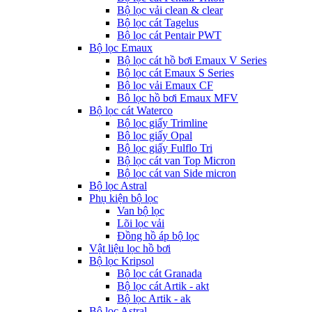
Bộ lọc vải clean & clear
Bộ lọc cát Tagelus
Bộ lọc cát Pentair PWT
Bộ lọc Emaux
Bộ lọc cát hồ bơi Emaux V Series
Bộ lọc cát Emaux S Series
Bộ lọc vải Emaux CF
Bô lọc hồ bơi Emaux MFV
Bộ lọc cát Waterco
Bộ lọc giấy Trimline
Bộ lọc giấy Opal
Bộ lọc giấy Fulflo Tri
Bộ lọc cát van Top Micron
Bộ lọc cát van Side micron
Bộ lọc Astral
Phụ kiện bộ lọc
Van bộ lọc
Lõi lọc vải
Đồng hồ áp bộ lọc
Vật liệu lọc hồ bơi
Bộ lọc Kripsol
Bộ lọc cát Granada
Bộ lọc cát Artik - akt
Bộ lọc Artik - ak
Bộ lọc Astral