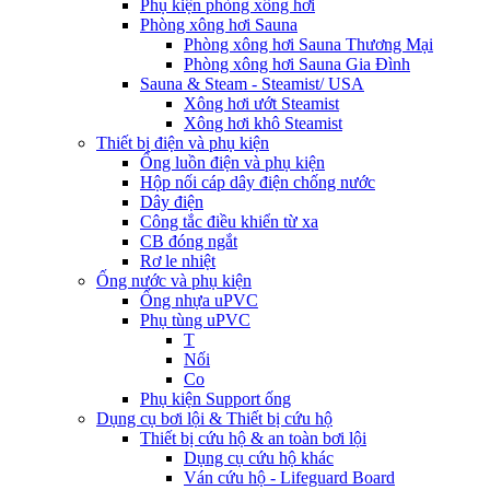
Phụ kiện phòng xông hơi
Phòng xông hơi Sauna
Phòng xông hơi Sauna Thương Mại
Phòng xông hơi Sauna Gia Đình
Sauna & Steam - Steamist/ USA
Xông hơi ướt Steamist
Xông hơi khô Steamist
Thiết bị điện và phụ kiện
Ống luồn điện và phụ kiện
Hộp nối cáp dây điện chống nước
Dây điện
Công tắc điều khiển từ xa
CB đóng ngắt
Rơ le nhiệt
Ống nước và phụ kiện
Ống nhựa uPVC
Phụ tùng uPVC
T
Nối
Co
Phụ kiện Support ống
Dụng cụ bơi lội & Thiết bị cứu hộ
Thiết bị cứu hộ & an toàn bơi lội
Dụng cụ cứu hộ khác
Ván cứu hộ - Lifeguard Board