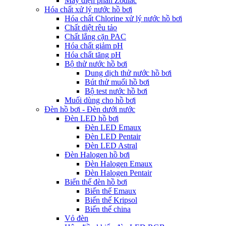
Máy điện phân Zodiac
Hóa chất xử lý nước hồ bơi
Hóa chất Chlorine xử lý nước hồ bơi
Chất diệt rêu tảo
Chất lắng cặn PAC
Hóa chất giảm pH
Hóa chất tăng pH
Bộ thử nước hồ bơi
Dung dịch thử nước hồ bơi
Bút thử muối hồ bơi
Bộ test nước hồ bơi
Muối dùng cho hồ bơi
Đèn hồ bơi - Đèn dưới nước
Đèn LED hồ bơi
Đèn LED Emaux
Đèn LED Pentair
Đèn LED Astral
Đèn Halogen hồ bơi
Đèn Halogen Emaux
Đèn Halogen Pentair
Biến thế đèn hồ bơi
Biến thế Emaux
Biến thế Kripsol
Biến thế china
Vỏ đèn