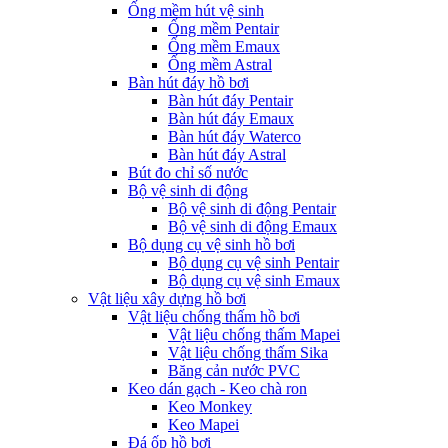
Ống mềm hút vệ sinh
Ống mềm Pentair
Ống mềm Emaux
Ống mềm Astral
Bàn hút đáy hồ bơi
Bàn hút đáy Pentair
Bàn hút đáy Emaux
Bàn hút đáy Waterco
Bàn hút đáy Astral
Bút đo chỉ số nước
Bộ vệ sinh di động
Bộ vệ sinh di động Pentair
Bộ vệ sinh di động Emaux
Bộ dụng cụ vệ sinh hồ bơi
Bộ dụng cụ vệ sinh Pentair
Bộ dụng cụ vệ sinh Emaux
Vật liệu xây dựng hồ bơi
Vật liệu chống thấm hồ bơi
Vật liệu chống thấm Mapei
Vật liệu chống thấm Sika
Băng cản nước PVC
Keo dán gạch - Keo chà ron
Keo Monkey
Keo Mapei
Đá ốp hồ bơi