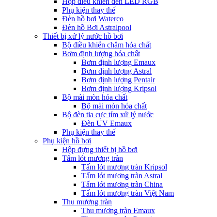
Hộp điều khiển đèn LED RGB
Phụ kiện thay thế
Đèn hồ bơi Waterco
Đèn hồ Bơi Astralpool
Thiết bị xử lý nước hồ bơi
Bộ điều khiển châm hóa chất
Bơm định lượng hóa chất
Bơm định lượng Emaux
Bơm định lượng Astral
Bơm định lượng Pentair
Bơm định lượng Kripsol
Bộ mài mòn hóa chất
Bộ mài mòn hóa chất
Bộ đèn tia cực tím xử lý nước
Đèn UV Emaux
Phụ kiện thay thế
Phụ kiện hồ bơi
Hộp đựng thiết bị hồ bơi
Tấm lót mương tràn
Tấm lót mương tràn Kripsol
Tấm lót mương tràn Astral
Tấm lót mương tràn China
Tấm lót mương tràn Việt Nam
Thu mương tràn
Thu mương tràn Emaux