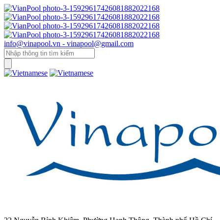
info@vinapool.vn - vinapool@gmail.com