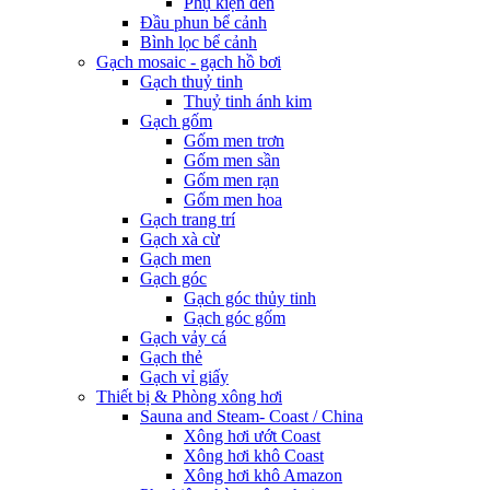
Phụ kiện đèn
Đầu phun bể cảnh
Bình lọc bể cảnh
Gạch mosaic - gạch hồ bơi
Gạch thuỷ tinh
Thuỷ tinh ánh kim
Gạch gốm
Gốm men trơn
Gốm men sần
Gốm men rạn
Gốm men hoa
Gạch trang trí
Gạch xà cừ
Gạch men
Gạch góc
Gạch góc thủy tinh
Gạch góc gốm
Gạch vảy cá
Gạch thẻ
Gạch vỉ giấy
Thiết bị & Phòng xông hơi
Sauna and Steam- Coast / China
Xông hơi ướt Coast
Xông hơi khô Coast
Xông hơi khô Amazon