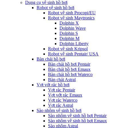
Dụng cụ vệ sinh hồ bơi
Robot vệ sinh hồ bơi
Robot vệ sinh Procopi/EU
Robot vệ sinh Maytronics
Dolphin X
Dolphin Wave
Dolphin S
Dolphin M
Dolphin Liberty
Robot vệ sinh Kripsol
Robot vệ sinh Pentair/ USA
Bàn chải hồ bơi
Bàn chải hồ bơi Pentair
Bàn chải hồ bơi Emaux
Bàn chải hồ bơi Waterco
Bàn chải Astral
Vợt vớt rác hồ bơi
Vợt rác Pentair
Vợt vớt rác Emaux
Vợt rác Waterco
Vợt rác Astral
Sào nhôm vệ sinh hồ bơi
Sào nhôm vệ sinh hồ bơi Pentair
Sào nhôm vệ sinh hồ bơi Emaux
Sào nhôm Astral