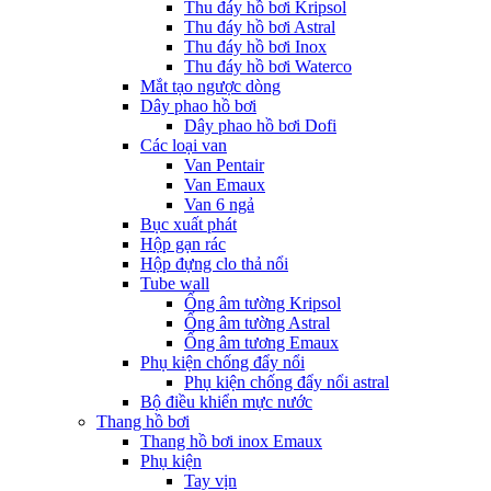
Thu đáy hồ bơi Kripsol
Thu đáy hồ bơi Astral
Thu đáy hồ bơi Inox
Thu đáy hồ bơi Waterco
Mắt tạo ngược dòng
Dây phao hồ bơi
Dây phao hồ bơi Dofi
Các loại van
Van Pentair
Van Emaux
Van 6 ngả
Bục xuất phát
Hộp gạn rác
Hộp đựng clo thả nổi
Tube wall
Ống âm tường Kripsol
Ống âm tường Astral
Ống âm tương Emaux
Phụ kiện chống đẩy nổi
Phụ kiện chống đẩy nổi astral
Bộ điều khiển mực nước
Thang hồ bơi
Thang hồ bơi inox Emaux
Phụ kiện
Tay vịn