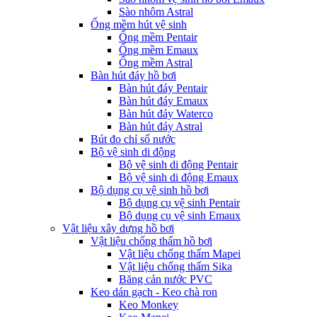
Sào nhôm Astral
Ống mềm hút vệ sinh
Ống mềm Pentair
Ống mềm Emaux
Ống mềm Astral
Bàn hút đáy hồ bơi
Bàn hút đáy Pentair
Bàn hút đáy Emaux
Bàn hút đáy Waterco
Bàn hút đáy Astral
Bút đo chỉ số nước
Bộ vệ sinh di động
Bộ vệ sinh di động Pentair
Bộ vệ sinh di động Emaux
Bộ dụng cụ vệ sinh hồ bơi
Bộ dụng cụ vệ sinh Pentair
Bộ dụng cụ vệ sinh Emaux
Vật liệu xây dựng hồ bơi
Vật liệu chống thấm hồ bơi
Vật liệu chống thấm Mapei
Vật liệu chống thấm Sika
Băng cản nước PVC
Keo dán gạch - Keo chà ron
Keo Monkey