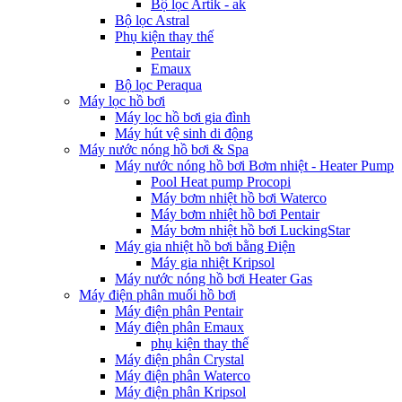
Bộ lọc Artik - ak
Bộ lọc Astral
Phụ kiện thay thế
Pentair
Emaux
Bộ lọc Peraqua
Máy lọc hồ bơi
Máy lọc hồ bơi gia đình
Máy hút vệ sinh di động
Máy nước nóng hồ bơi & Spa
Máy nước nóng hồ bơi Bơm nhiệt - Heater Pump
Pool Heat pump Procopi
Máy bơm nhiệt hồ bơi Waterco
Máy bơm nhiệt hồ bơi Pentair
Máy bơm nhiệt hồ bơi LuckingStar
Máy gia nhiệt hồ bơi bằng Điện
Máy gia nhiệt Kripsol
Máy nước nóng hồ bơi Heater Gas
Máy điện phân muối hồ bơi
Máy điện phân Pentair
Máy điện phân Emaux
phụ kiện thay thế
Máy điện phân Crystal
Máy điện phân Waterco
Máy điện phân Kripsol