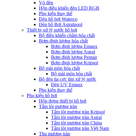
Vỏ đèn
Hộp điều khiển đèn LED RGB
Phụ kiện thay thế
Đèn hồ bơi Waterco
Đèn hồ Bơi Astralpool
Thiết bị xử lý nước hồ bơi
Bộ điều khiển châm hóa chất
Bơm định lượng hóa chất
Bơm định lượng Emaux
Bơm định lượng Astral
Bơm định lượng Pentair
Bơm định lượng Kripsol
Bộ mài mòn hóa chất
Bộ mài mòn hóa chất
Bộ đèn tia cực tím xử lý nước
Đèn UV Emaux
Phụ kiện thay thế
Phụ kiện hồ bơi
Hộp đựng thiết bị hồ bơi
Tấm lót mương tràn
Tấm lót mương tràn Kripsol
Tấm lót mương tràn Astral
Tấm lót mương tràn China
Tấm lót mương tràn Việt Nam
Thu mương tràn