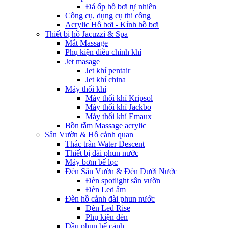
Đá ốp hồ bơi tự nhiên
Công cụ, dụng cụ thi công
Acrylic Hồ bơi - Kính hồ bơi
Thiết bị hồ Jacuzzi & Spa
Mắt Massage
Phụ kiện điều chỉnh khí
Jet masage
Jet khí pentair
Jet khí china
Máy thổi khí
Máy thổi khí Kripsol
Máy thổi khí Jackbo
Máy thổi khí Emaux
Bồn tắm Massage acrylic
Sân Vườn & Hồ cảnh quan
Thác tràn Water Descent
Thiết bị đài phun nước
Máy bơm bể lọc
Đèn Sân Vườn & Đèn Dưới Nước
Đèn spotlight sân vườn
Đèn Led âm
Đèn hồ cảnh đài phun nước
Đèn Led Rise
Phụ kiện đèn
Đầu phun bể cảnh