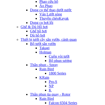
Phao cứu hộ
Áo Phao
Dụng cụ thể thao dưới nước
Ván Lướt sóng
Thuyền chèoKayak
Dụng cụ bơi lội
Ghế & Dù Hồ bơi
Ghế hồ bơi
Dù hồ bơi
Thiết bị tưới cây sân vườn, cảnh quan
Bộ tưới sân vườn
Takagi
Holman
Cuộn vòi tưới
Bộ phun sương
Thân phun - Spray
Rain Bird
1800 Series
KRain
Pro-S
NP
K
Thân phun tia quay - Rotor
Rain Bird
Falcon 6504 Series