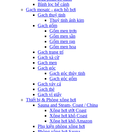
Bình lọc bể cảnh
Gạch mosaic - gạch hồ bơi
Gạch thuỷ tinh
Thuỷ tinh ánh kim
Gạch gốm
Gốm men trơn
Gốm men sần
Gốm men rạn
Gốm men hoa
Gạch trang trí
Gạch xà cừ
Gạch men
Gạch góc
Gạch góc thủy tinh
Gạch góc gốm
Gạch vảy cá
Gạch thẻ
Gạch vỉ giấy
Thiết bị & Phòng xông hơi
Sauna and Steam- Coast / China
Xông hơi ướt Coast
Xông hơi khô Coast
Xông hơi khô Amazon
Phụ kiện phòng xông hơi
Phòng xông hơi Sauna