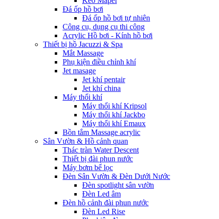
Keo Mapei
Đá ốp hồ bơi
Đá ốp hồ bơi tự nhiên
Công cụ, dụng cụ thi công
Acrylic Hồ bơi - Kính hồ bơi
Thiết bị hồ Jacuzzi & Spa
Mắt Massage
Phụ kiện điều chỉnh khí
Jet masage
Jet khí pentair
Jet khí china
Máy thổi khí
Máy thổi khí Kripsol
Máy thổi khí Jackbo
Máy thổi khí Emaux
Bồn tắm Massage acrylic
Sân Vườn & Hồ cảnh quan
Thác tràn Water Descent
Thiết bị đài phun nước
Máy bơm bể lọc
Đèn Sân Vườn & Đèn Dưới Nước
Đèn spotlight sân vườn
Đèn Led âm
Đèn hồ cảnh đài phun nước
Đèn Led Rise