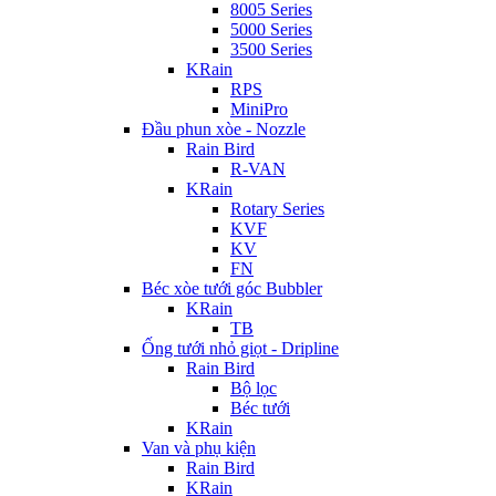
8005 Series
5000 Series
3500 Series
KRain
RPS
MiniPro
Đầu phun xòe - Nozzle
Rain Bird
R-VAN
KRain
Rotary Series
KVF
KV
FN
Béc xòe tưới góc Bubbler
KRain
TB
Ống tưới nhỏ giọt - Dripline
Rain Bird
Bộ lọc
Béc tưới
KRain
Van và phụ kiện
Rain Bird
KRain