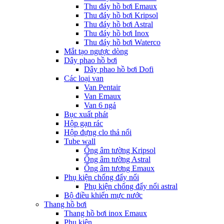
Thu đáy hồ bơi Emaux
Thu đáy hồ bơi Kripsol
Thu đáy hồ bơi Astral
Thu đáy hồ bơi Inox
Thu đáy hồ bơi Waterco
Mắt tạo ngược dòng
Dây phao hồ bơi
Dây phao hồ bơi Dofi
Các loại van
Van Pentair
Van Emaux
Van 6 ngả
Bục xuất phát
Hộp gạn rác
Hộp đựng clo thả nổi
Tube wall
Ống âm tường Kripsol
Ống âm tường Astral
Ống âm tương Emaux
Phụ kiện chống đẩy nổi
Phụ kiện chống đẩy nổi astral
Bộ điều khiển mực nước
Thang hồ bơi
Thang hồ bơi inox Emaux
Phụ kiện