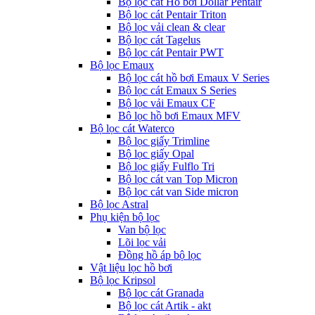
Bộ lọc cát Hồ bơi Dollar Pentair
Bộ lọc cát Pentair Triton
Bộ lọc vải clean & clear
Bộ lọc cát Tagelus
Bộ lọc cát Pentair PWT
Bộ lọc Emaux
Bộ lọc cát hồ bơi Emaux V Series
Bộ lọc cát Emaux S Series
Bộ lọc vải Emaux CF
Bô lọc hồ bơi Emaux MFV
Bộ lọc cát Waterco
Bộ lọc giấy Trimline
Bộ lọc giấy Opal
Bộ lọc giấy Fulflo Tri
Bộ lọc cát van Top Micron
Bộ lọc cát van Side micron
Bộ lọc Astral
Phụ kiện bộ lọc
Van bộ lọc
Lõi lọc vải
Đồng hồ áp bộ lọc
Vật liệu lọc hồ bơi
Bộ lọc Kripsol
Bộ lọc cát Granada
Bộ lọc cát Artik - akt