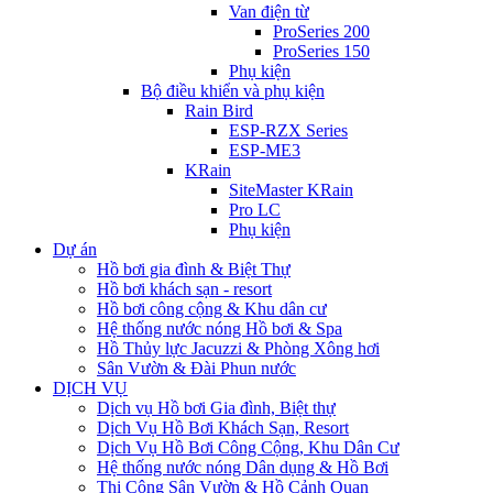
Van điện từ
ProSeries 200
ProSeries 150
Phụ kiện
Bộ điều khiển và phụ kiện
Rain Bird
ESP-RZX Series
ESP-ME3
KRain
SiteMaster KRain
Pro LC
Phụ kiện
Dự án
Hồ bơi gia đình & Biệt Thự
Hồ bơi khách sạn - resort
Hồ bơi công cộng & Khu dân cư
Hệ thống nước nóng Hồ bơi & Spa
Hồ Thủy lực Jacuzzi & Phòng Xông hơi
Sân Vườn & Đài Phun nước
DỊCH VỤ
Dịch vụ Hồ bơi Gia đình, Biệt thự
Dịch Vụ Hồ Bơi Khách Sạn, Resort
Dịch Vụ Hồ Bơi Công Cộng, Khu Dân Cư
Hệ thống nước nóng Dân dụng & Hồ Bơi
Thi Công Sân Vườn & Hồ Cảnh Quan