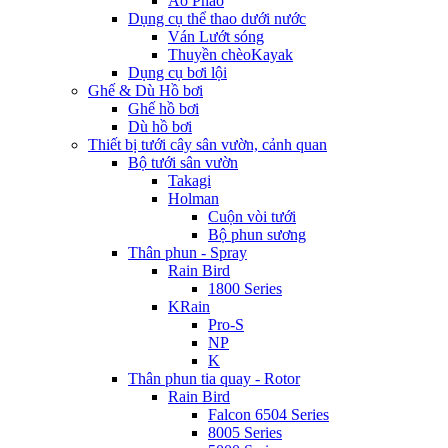
Áo Phao
Dụng cụ thể thao dưới nước
Ván Lướt sóng
Thuyền chèoKayak
Dụng cụ bơi lội
Ghế & Dù Hồ bơi
Ghế hồ bơi
Dù hồ bơi
Thiết bị tưới cây sân vườn, cảnh quan
Bộ tưới sân vườn
Takagi
Holman
Cuộn vòi tưới
Bộ phun sương
Thân phun - Spray
Rain Bird
1800 Series
KRain
Pro-S
NP
K
Thân phun tia quay - Rotor
Rain Bird
Falcon 6504 Series
8005 Series