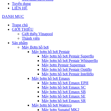
Tuyển dụng
LIÊN HỆ
DANH MỤC
Trang chủ
GIỚI THIỆU
Giới thiệu Vinapool
Thành viên
Sản phẩm
Máy Bơm hồ bơi
Máy bơm hồ bơi Pentair
Máy bơm hồ bơi Pentair Superflo
Máy bơm hồ bơi Pentair Whisperflo
Máy bơm Pentair Supermax
Máy bơm hồ bơi Pentair Optiflo
Máy bơm hồ bơi Pentair Intelliflo
Máy bơm hồ bơi Emaux
Máy bơm hồ bơi Emaux EPH
Máy bơm hồ bơi Emaux SC
Máy bơm hồ bơi Emaux SB
Máy bơm hồ bơi Emaux SE
Máy bơm hồ bơi Emaux SR
Máy bơm hồ bơi Waterco
Máy bơm Supatuf MK2