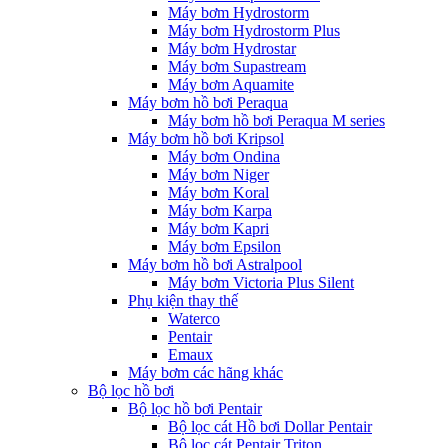
Máy bơm Hydrostorm
Máy bơm Hydrostorm Plus
Máy bơm Hydrostar
Máy bơm Supastream
Máy bơm Aquamite
Máy bơm hồ bơi Peraqua
Máy bơm hồ bơi Peraqua M series
Máy bơm hồ bơi Kripsol
Máy bơm Ondina
Máy bơm Niger
Máy bơm Koral
Máy bơm Karpa
Máy bơm Kapri
Máy bơm Epsilon
Máy bơm hồ bơi Astralpool
Máy bơm Victoria Plus Silent
Phụ kiện thay thế
Waterco
Pentair
Emaux
Máy bơm các hãng khác
Bộ lọc hồ bơi
Bộ lọc hồ bơi Pentair
Bộ lọc cát Hồ bơi Dollar Pentair
Bộ lọc cát Pentair Triton