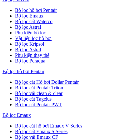
Bộ lọc hồ bơi Pentair
Bộ lọc Emaux
Bộ lọc cát Waterco
Bộ lọc Astral
Phụ kiện bộ lọc
Vật liệu lọc hồ bơi
Bộ lọc Kripsol
Bộ lọc Astral
Phụ kiện thay thế
Bộ lọc Peraqua
Bộ lọc hồ bơi Pentair
Bộ lọc cát Hồ bơi Dollar Pentair
Bộ lọc cát Pentair Triton
Bộ lọc vải clean & clear
Bộ lọc cát Tagelus
Bộ lọc cát Pentair PWT
Bộ lọc Emaux
Bộ lọc cát hồ bơi Emaux V Series
Bộ lọc cát Emaux S Series
Bộ lọc vải Emaux CF