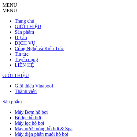
MENU
MENU
Trang chủ
GIỚI THIỆU
Sản phẩm
Dự án
DỊCH VỤ
Công Nghệ và Kiến Trúc
Tin tức
Tuyển dụng
LIÊN HỆ
GIỚI THIỆU
Giới thiệu Vinapool
Thành viên
Sản phẩm
Máy Bơm hồ bơi
Bộ lọc hồ bơi
Máy lọc hồ bơi
Máy nước nóng hồ bơi & Spa
Máy điện phân muối hồ bơi