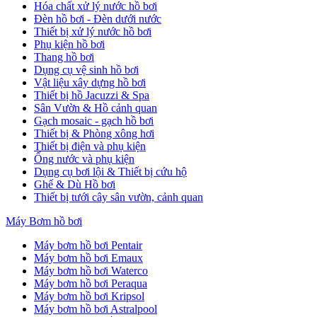
Hóa chất xử lý nước hồ bơi
Đèn hồ bơi - Đèn dưới nước
Thiết bị xử lý nước hồ bơi
Phụ kiện hồ bơi
Thang hồ bơi
Dụng cụ vệ sinh hồ bơi
Vật liệu xây dựng hồ bơi
Thiết bị hồ Jacuzzi & Spa
Sân Vườn & Hồ cảnh quan
Gạch mosaic - gạch hồ bơi
Thiết bị & Phòng xông hơi
Thiết bị điện và phụ kiện
Ống nước và phụ kiện
Dụng cụ bơi lội & Thiết bị cứu hộ
Ghế & Dù Hồ bơi
Thiết bị tưới cây sân vườn, cảnh quan
Máy Bơm hồ bơi
Máy bơm hồ bơi Pentair
Máy bơm hồ bơi Emaux
Máy bơm hồ bơi Waterco
Máy bơm hồ bơi Peraqua
Máy bơm hồ bơi Kripsol
Máy bơm hồ bơi Astralpool