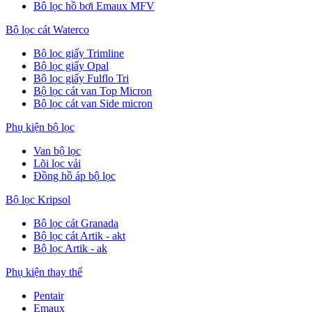
Bô lọc hồ bơi Emaux MFV
Bộ lọc cát Waterco
Bộ lọc giấy Trimline
Bộ lọc giấy Opal
Bộ lọc giấy Fulflo Tri
Bộ lọc cát van Top Micron
Bộ lọc cát van Side micron
Phụ kiện bộ lọc
Van bộ lọc
Lõi lọc vải
Đồng hồ áp bộ lọc
Bộ lọc Kripsol
Bộ lọc cát Granada
Bộ lọc cát Artik - akt
Bộ lọc Artik - ak
Phụ kiện thay thế
Pentair
Emaux