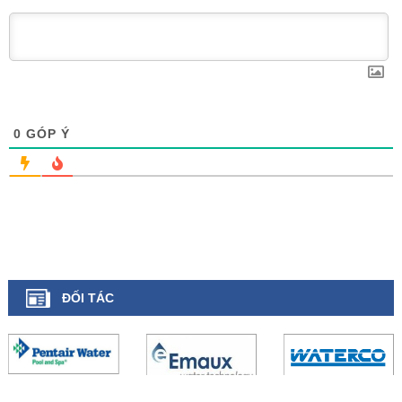
0
GÓP Ý
ĐỐI TÁC