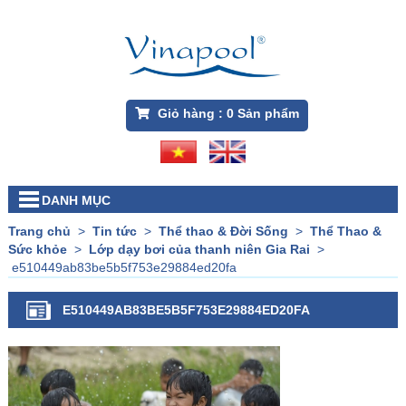
Giỏ hàng :
0
Sản phẩm
DANH MỤC
Trang chủ
>
Tin tức
>
Thể thao & Đời Sống
>
Thể Thao &
Sức khỏe
>
Lớp dạy bơi của thanh niên Gia Rai
>
e510449ab83be5b5f753e29884ed20fa
E510449AB83BE5B5F753E29884ED20FA