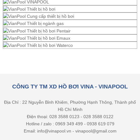
CÔNG TY TM XD HỒ BƠI VINA - VINAPOOL
Địa Chỉ : 22 Nguyễn Bỉnh Khiêm, Phường Hạnh Thông, Thành phố
Hồ Chí Minh
Điện thoại: 028 3588 0123 - 028 3588 0122
Hotline / zalo : 0969 349 499 - 0938 619 079
Email: info@vinapool.vn - vinapool@gmail.com