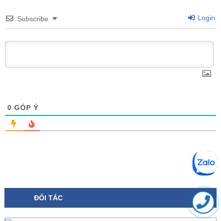
Login
Subscribe
0
GÓP Ý
ĐỐI TÁC