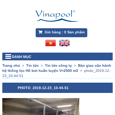
Giỏ hàng :
0
Sản phẩm
DANH MỤC
Trang chủ
>
Tin tức
>
Tin tức công ty
>
Bàn giao vận hành
hệ thống lọc Hồ bơi huấn luyện V=2500 m3
>
photo_2019-12-
23_10-44-51
PHOTO_2019-12-23_10-44-51