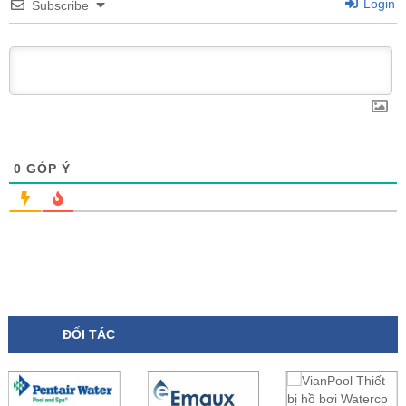
Login
Subscribe
0
GÓP Ý
ĐỐI TÁC