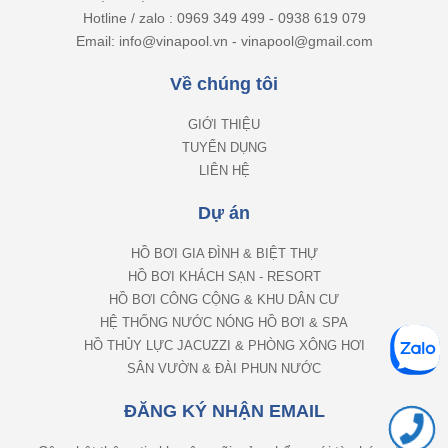
Hotline / zalo : 0969 349 499 - 0938 619 079
Email: info@vinapool.vn - vinapool@gmail.com
Về chúng tôi
GIỚI THIỆU
TUYỂN DỤNG
LIÊN HỆ
Dự án
HỒ BƠI GIA ĐÌNH & BIỆT THỰ
HỒ BƠI KHÁCH SẠN - RESORT
HỒ BƠI CÔNG CỘNG & KHU DÂN CƯ
HỆ THỐNG NƯỚC NÓNG HỒ BƠI & SPA
HỒ THỦY LỰC JACUZZI & PHÒNG XÔNG HƠI
SÂN VƯỜN & ĐÀI PHUN NƯỚC
ĐĂNG KÝ NHẬN EMAIL