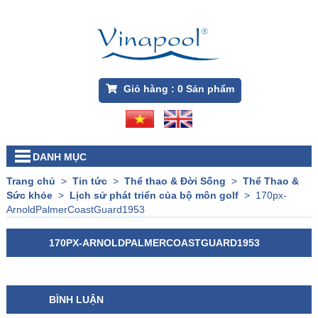
Giỏ hàng :
0
Sản phẩm
DANH MỤC
Trang chủ
>
Tin tức
>
Thể thao & Đời Sống
>
Thể Thao &
Sức khỏe
>
Lịch sử phát triển của bộ môn golf
>
170px-
ArnoldPalmerCoastGuard1953
170PX-ARNOLDPALMERCOASTGUARD1953
BÌNH LUẬN