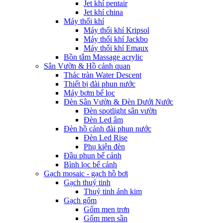
Jet khí pentair
Jet khí china
Máy thổi khí
Máy thổi khí Kripsol
Máy thổi khí Jackbo
Máy thổi khí Emaux
Bồn tắm Massage acrylic
Sân Vườn & Hồ cảnh quan
Thác tràn Water Descent
Thiết bị đài phun nước
Máy bơm bể lọc
Đèn Sân Vườn & Đèn Dưới Nước
Đèn spotlight sân vườn
Đèn Led âm
Đèn hồ cảnh đài phun nước
Đèn Led Rise
Phụ kiện đèn
Đầu phun bể cảnh
Bình lọc bể cảnh
Gạch mosaic - gạch hồ bơi
Gạch thuỷ tinh
Thuỷ tinh ánh kim
Gạch gốm
Gốm men trơn
Gốm men sần