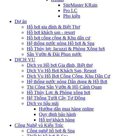
SiteMaster KRain
Pro LC
Phụ kiện
Dự án
Hồ bơi gia đình & Biệt Thự
Hồ bơi khách sạn - resort
Hồ bơi công cộng & Khu dân cư
Hệ thống nước nóng Hồ bơi & Spa
Hồ Thủy lực Jacuzzi & Phòng Xông hơi
Sân Vườn & Đài Phun nước
DỊCH VỤ
Dịch vụ Hồ bơi Gia đình, Biệt thự
Dịch Vụ Hồ Bơi Khách Sạn, Resort
Dịch Vụ Hồ Bơi Công Cộng, Khu Dân Cư
Hệ thống nước nóng Dân dụng & Hồ Bơi
Thi Công Sân Vườn & Hồ Cảnh Quan
Hồ Thủy Lực & Phòng xông hơi
Hệ Thống Tưới Cây Tự Động
Dịch vụ hậu mãi
Hướng dẫn mua hàng online
Quy định bảo hành
Hỗ trợ khách hàng
Công Nghệ và Kiến Trúc
Công nghệ hồ bơi & Spa