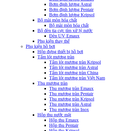
Bơm định lượng Astral
Bơm định lượng Pentair
Bơm định lượng Kripsol
Bộ mài mòn hóa chất
Bộ mài mòn hóa chất
Bộ đèn tia cực tím xử lý nước
Đèn UV Emaux
Phụ kiện thay thế
Phụ kiện hồ bơi
Hộp đựng thiết bị hồ bơi
Tấm lót mương tràn
Tấm lót mương tràn Kripsol
Tấm lót mương tràn Astral
Tấm lót mương tràn China
Tấm lót mương tràn Việt Nam
Thu mương tràn
Thu mương tràn Emaux
Thu mương tràn Pentair
Thu mương tràn Kripsol
Thu mương tràn Astral
Thu mương tràn Inox
Hôp thu nước mặt
Hộp thu Emaux
Hộp thu Pentair
Hộp thu Kripsol