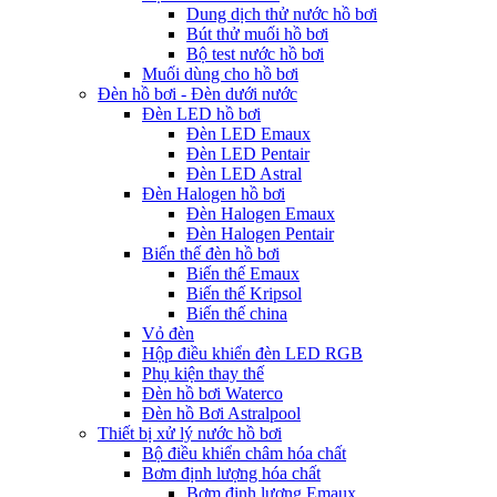
Dung dịch thử nước hồ bơi
Bút thử muối hồ bơi
Bộ test nước hồ bơi
Muối dùng cho hồ bơi
Đèn hồ bơi - Đèn dưới nước
Đèn LED hồ bơi
Đèn LED Emaux
Đèn LED Pentair
Đèn LED Astral
Đèn Halogen hồ bơi
Đèn Halogen Emaux
Đèn Halogen Pentair
Biến thế đèn hồ bơi
Biến thế Emaux
Biến thế Kripsol
Biến thế china
Vỏ đèn
Hộp điều khiển đèn LED RGB
Phụ kiện thay thế
Đèn hồ bơi Waterco
Đèn hồ Bơi Astralpool
Thiết bị xử lý nước hồ bơi
Bộ điều khiển châm hóa chất
Bơm định lượng hóa chất
Bơm định lượng Emaux