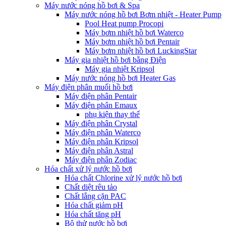
Máy nước nóng hồ bơi & Spa
Máy nước nóng hồ bơi Bơm nhiệt - Heater Pump
Pool Heat pump Procopi
Máy bơm nhiệt hồ bơi Waterco
Máy bơm nhiệt hồ bơi Pentair
Máy bơm nhiệt hồ bơi LuckingStar
Máy gia nhiệt hồ bơi bằng Điện
Máy gia nhiệt Kripsol
Máy nước nóng hồ bơi Heater Gas
Máy điện phân muối hồ bơi
Máy điện phân Pentair
Máy điện phân Emaux
phụ kiện thay thế
Máy điện phân Crystal
Máy điện phân Waterco
Máy điện phân Kripsol
Máy điện phân Astral
Máy điện phân Zodiac
Hóa chất xử lý nước hồ bơi
Hóa chất Chlorine xử lý nước hồ bơi
Chất diệt rêu tảo
Chất lắng cặn PAC
Hóa chất giảm pH
Hóa chất tăng pH
Bộ thử nước hồ bơi