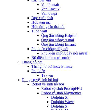
Các loại van
Van Pentair
Van Emaux
Van 6 ngả
Bục xuất phát
Hộp gạn rác
Hộp đựng clo thả nổi
Tube wall
Ống âm tường Kripsol
Ống âm tường Astral
Ống âm tương Emaux
Phụ kiện chống đẩy nổi
Phụ kiện chống đẩy nổi astral
Bộ điều khiển mực nước
Thang hồ bơi
Thang hồ bơi inox Emaux
Phụ kiện
Tay vịn
Dụng cụ vệ sinh hồ bơi
Robot vệ sinh hồ bơi
Robot vệ sinh Procopi/EU
Robot vệ sinh Maytronics
Dolphin X
Dolphin Wave
Dolphin S