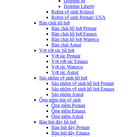
Dolphin M
Dolphin Liberty
Robot vệ sinh Kripsol
Robot vệ sinh Pentair/ USA
Bàn chải hồ bơi
Bàn chải hồ bơi Pentair
Bàn chải hồ bơi Emaux
Bàn chải hồ bơi Waterco
Bàn chải Astral
Vợt vớt rác hồ bơi
Vợt rác Pentair
Vợt vớt rác Emaux
Vợt rác Waterco
Vợt rác Astral
Sào nhôm vệ sinh hồ bơi
Sào nhôm vệ sinh hồ bơi Pentair
Sào nhôm vệ sinh hồ bơi Emaux
Sào nhôm Astral
Ống mềm hút vệ sinh
Ống mềm Pentair
Ống mềm Emaux
Ống mềm Astral
Bàn hút đáy hồ bơi
Bàn hút đáy Pentair
Bàn hút đáy Emaux