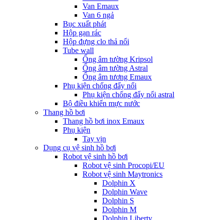
Van Emaux
Van 6 ngả
Bục xuất phát
Hộp gạn rác
Hộp đựng clo thả nổi
Tube wall
Ống âm tường Kripsol
Ống âm tường Astral
Ống âm tương Emaux
Phụ kiện chống đẩy nổi
Phụ kiện chống đẩy nổi astral
Bộ điều khiển mực nước
Thang hồ bơi
Thang hồ bơi inox Emaux
Phụ kiện
Tay vịn
Dụng cụ vệ sinh hồ bơi
Robot vệ sinh hồ bơi
Robot vệ sinh Procopi/EU
Robot vệ sinh Maytronics
Dolphin X
Dolphin Wave
Dolphin S
Dolphin M
Dolphin Liberty