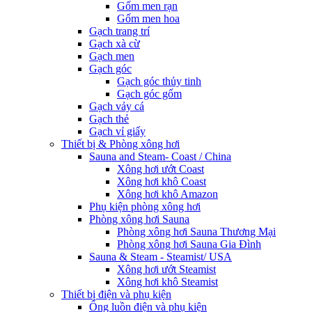
Gốm men rạn
Gốm men hoa
Gạch trang trí
Gạch xà cừ
Gạch men
Gạch góc
Gạch góc thủy tinh
Gạch góc gốm
Gạch vảy cá
Gạch thẻ
Gạch vỉ giấy
Thiết bị & Phòng xông hơi
Sauna and Steam- Coast / China
Xông hơi ướt Coast
Xông hơi khô Coast
Xông hơi khô Amazon
Phụ kiện phòng xông hơi
Phòng xông hơi Sauna
Phòng xông hơi Sauna Thương Mại
Phòng xông hơi Sauna Gia Đình
Sauna & Steam - Steamist/ USA
Xông hơi ướt Steamist
Xông hơi khô Steamist
Thiết bị điện và phụ kiện
Ống luồn điện và phụ kiện