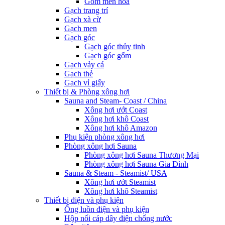
Gốm men hoa
Gạch trang trí
Gạch xà cừ
Gạch men
Gạch góc
Gạch góc thủy tinh
Gạch góc gốm
Gạch vảy cá
Gạch thẻ
Gạch vỉ giấy
Thiết bị & Phòng xông hơi
Sauna and Steam- Coast / China
Xông hơi ướt Coast
Xông hơi khô Coast
Xông hơi khô Amazon
Phụ kiện phòng xông hơi
Phòng xông hơi Sauna
Phòng xông hơi Sauna Thương Mại
Phòng xông hơi Sauna Gia Đình
Sauna & Steam - Steamist/ USA
Xông hơi ướt Steamist
Xông hơi khô Steamist
Thiết bị điện và phụ kiện
Ống luồn điện và phụ kiện
Hộp nối cáp dây điện chống nước