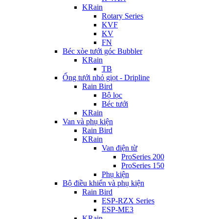
KRain
Rotary Series
KVF
KV
FN
Béc xòe tưới góc Bubbler
KRain
TB
Ống tưới nhỏ giọt - Dripline
Rain Bird
Bộ lọc
Béc tưới
KRain
Van và phụ kiện
Rain Bird
KRain
Van điện từ
ProSeries 200
ProSeries 150
Phụ kiện
Bộ điều khiển và phụ kiện
Rain Bird
ESP-RZX Series
ESP-ME3
KRain