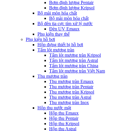
Bơm định lượng Pentair
Bơm định lượng Kripsol
Bộ mài mòn hóa chất
Bộ mài mòn hóa chất
Bộ đèn tia cực tím xử lý nước
Đèn UV Emaux
Phụ kiện thay thế
Phụ kiện hồ bơi
Hộp đựng thiết bị hồ bơi
Tấm lót mương tràn
Tấm lót mương tràn Kripsol
Tấm lót mương tràn Astral
Tấm lót mương tràn China
Tấm lót mương tràn Việt Nam
Thu mương tràn
Thu mương tràn Emaux
Thu mương tràn Pentair
Thu mương tràn Kripsol
Thu mương tràn Astral
Thu mương tràn Inox
Hôp thu nước mặt
Hộp thu Emaux
Hộp thu Pentair
Hộp thu Kripsol
Hộp thu Astral