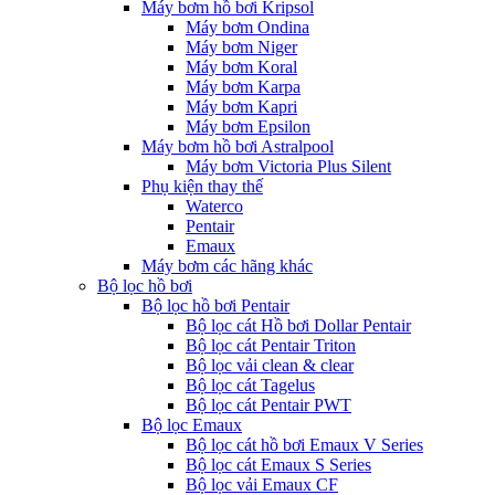
Máy bơm hồ bơi Kripsol
Máy bơm Ondina
Máy bơm Niger
Máy bơm Koral
Máy bơm Karpa
Máy bơm Kapri
Máy bơm Epsilon
Máy bơm hồ bơi Astralpool
Máy bơm Victoria Plus Silent
Phụ kiện thay thế
Waterco
Pentair
Emaux
Máy bơm các hãng khác
Bộ lọc hồ bơi
Bộ lọc hồ bơi Pentair
Bộ lọc cát Hồ bơi Dollar Pentair
Bộ lọc cát Pentair Triton
Bộ lọc vải clean & clear
Bộ lọc cát Tagelus
Bộ lọc cát Pentair PWT
Bộ lọc Emaux
Bộ lọc cát hồ bơi Emaux V Series
Bộ lọc cát Emaux S Series
Bộ lọc vải Emaux CF