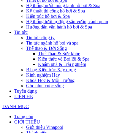
Thiết bị hồ bơi & Spa
Hệ thống nước nóng lạnh hồ bơi & Spa
Kỹ thuật thi công hồ bơi & Spa
Kiến trúc hồ bơi & Spa
Hệ thống tưới tự động sân vườn, cảnh quan
Hướng dẫn vận hành hồ bơi & Spa
Tin tức
Tin tức công ty
Tin tức ngành hồ bơi và spa
Thể thao & Đời Sống
Thể Thao & Sức khỏe
Kiến thức về Bơi lội & Spa
Khám phá & Trải nghiệm
BLog Kiến trúc Xây dựng
Kinh nghiệm Hay
Khoa Học & Môi Trường
Góc nhìn cuộc sống
Tuyển dụng
LIÊN HỆ
DANH MỤC
Trang chủ
GIỚI THIỆU
Giới thiệu Vinapool
Thành viên