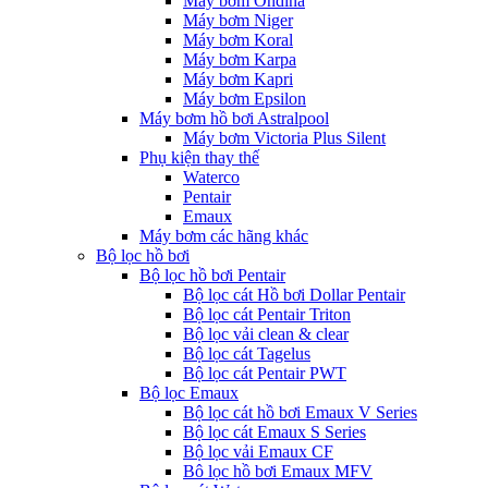
Máy bơm Ondina
Máy bơm Niger
Máy bơm Koral
Máy bơm Karpa
Máy bơm Kapri
Máy bơm Epsilon
Máy bơm hồ bơi Astralpool
Máy bơm Victoria Plus Silent
Phụ kiện thay thế
Waterco
Pentair
Emaux
Máy bơm các hãng khác
Bộ lọc hồ bơi
Bộ lọc hồ bơi Pentair
Bộ lọc cát Hồ bơi Dollar Pentair
Bộ lọc cát Pentair Triton
Bộ lọc vải clean & clear
Bộ lọc cát Tagelus
Bộ lọc cát Pentair PWT
Bộ lọc Emaux
Bộ lọc cát hồ bơi Emaux V Series
Bộ lọc cát Emaux S Series
Bộ lọc vải Emaux CF
Bô lọc hồ bơi Emaux MFV