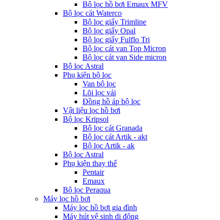
Bô lọc hồ bơi Emaux MFV
Bộ lọc cát Waterco
Bộ lọc giấy Trimline
Bộ lọc giấy Opal
Bộ lọc giấy Fulflo Tri
Bộ lọc cát van Top Micron
Bộ lọc cát van Side micron
Bộ lọc Astral
Phụ kiện bộ lọc
Van bộ lọc
Lõi lọc vải
Đồng hồ áp bộ lọc
Vật liệu lọc hồ bơi
Bộ lọc Kripsol
Bộ lọc cát Granada
Bộ lọc cát Artik - akt
Bộ lọc Artik - ak
Bộ lọc Astral
Phụ kiện thay thế
Pentair
Emaux
Bộ lọc Peraqua
Máy lọc hồ bơi
Máy lọc hồ bơi gia đình
Máy hút vệ sinh di động