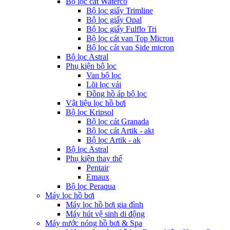
Bộ lọc cát Waterco
Bộ lọc giấy Trimline
Bộ lọc giấy Opal
Bộ lọc giấy Fulflo Tri
Bộ lọc cát van Top Micron
Bộ lọc cát van Side micron
Bộ lọc Astral
Phụ kiện bộ lọc
Van bộ lọc
Lõi lọc vải
Đồng hồ áp bộ lọc
Vật liệu lọc hồ bơi
Bộ lọc Kripsol
Bộ lọc cát Granada
Bộ lọc cát Artik - akt
Bộ lọc Artik - ak
Bộ lọc Astral
Phụ kiện thay thế
Pentair
Emaux
Bộ lọc Peraqua
Máy lọc hồ bơi
Máy lọc hồ bơi gia đình
Máy hút vệ sinh di động
Máy nước nóng hồ bơi & Spa