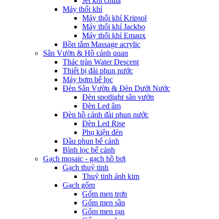
Jet khí china
Máy thổi khí
Máy thổi khí Kripsol
Máy thổi khí Jackbo
Máy thổi khí Emaux
Bồn tắm Massage acrylic
Sân Vườn & Hồ cảnh quan
Thác tràn Water Descent
Thiết bị đài phun nước
Máy bơm bể lọc
Đèn Sân Vườn & Đèn Dưới Nước
Đèn spotlight sân vườn
Đèn Led âm
Đèn hồ cảnh đài phun nước
Đèn Led Rise
Phụ kiện đèn
Đầu phun bể cảnh
Bình lọc bể cảnh
Gạch mosaic - gạch hồ bơi
Gạch thuỷ tinh
Thuỷ tinh ánh kim
Gạch gốm
Gốm men trơn
Gốm men sần
Gốm men rạn