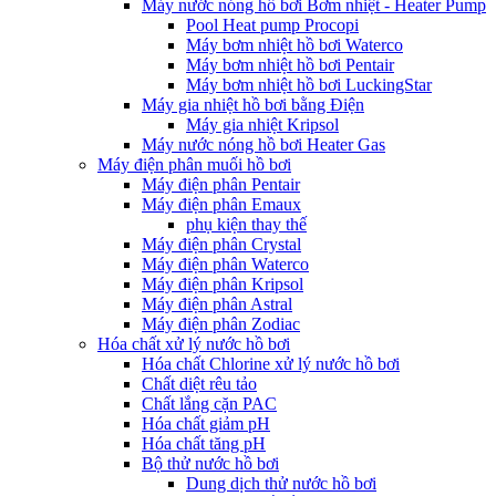
Máy nước nóng hồ bơi Bơm nhiệt - Heater Pump
Pool Heat pump Procopi
Máy bơm nhiệt hồ bơi Waterco
Máy bơm nhiệt hồ bơi Pentair
Máy bơm nhiệt hồ bơi LuckingStar
Máy gia nhiệt hồ bơi bằng Điện
Máy gia nhiệt Kripsol
Máy nước nóng hồ bơi Heater Gas
Máy điện phân muối hồ bơi
Máy điện phân Pentair
Máy điện phân Emaux
phụ kiện thay thế
Máy điện phân Crystal
Máy điện phân Waterco
Máy điện phân Kripsol
Máy điện phân Astral
Máy điện phân Zodiac
Hóa chất xử lý nước hồ bơi
Hóa chất Chlorine xử lý nước hồ bơi
Chất diệt rêu tảo
Chất lắng cặn PAC
Hóa chất giảm pH
Hóa chất tăng pH
Bộ thử nước hồ bơi
Dung dịch thử nước hồ bơi