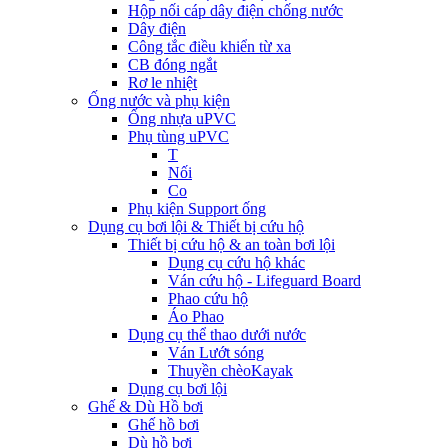
Hộp nối cáp dây điện chống nước
Dây điện
Công tắc điều khiển từ xa
CB đóng ngắt
Rơ le nhiệt
Ống nước và phụ kiện
Ống nhựa uPVC
Phụ tùng uPVC
T
Nối
Co
Phụ kiện Support ống
Dụng cụ bơi lội & Thiết bị cứu hộ
Thiết bị cứu hộ & an toàn bơi lội
Dụng cụ cứu hộ khác
Ván cứu hộ - Lifeguard Board
Phao cứu hộ
Áo Phao
Dụng cụ thể thao dưới nước
Ván Lướt sóng
Thuyền chèoKayak
Dụng cụ bơi lội
Ghế & Dù Hồ bơi
Ghế hồ bơi
Dù hồ bơi