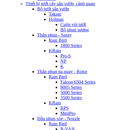
Thiết bị tưới cây sân vườn, cảnh quan
Bộ tưới sân vườn
Takagi
Holman
Cuộn vòi tưới
Bộ phun sương
Thân phun - Spray
Rain Bird
1800 Series
KRain
Pro-S
NP
K
Thân phun tia quay - Rotor
Rain Bird
Falcon 6504 Series
8005 Series
5000 Series
3500 Series
KRain
RPS
MiniPro
Đầu phun xòe - Nozzle
Rain Bird
R-VAN