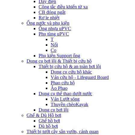
Dây điện
Công tắc điều khiển từ xa
CB đóng ngắt
Rơ le nhiệt
Ống nước và phụ kiện
Ống nhựa uPVC
Phụ tùng uPVC
T
Nối
Co
Phụ kiện Support ống
Dụng cụ bơi lội & Thiết bị cứu hộ
Thiết bị cứu hộ & an toàn bơi lội
Dụng cụ cứu hộ khác
Ván cứu hộ - Lifeguard Board
Phao cứu hộ
Áo Phao
Dụng cụ thể thao dưới nước
Ván Lướt sóng
Thuyền chèoKayak
Dụng cụ bơi lội
Ghế & Dù Hồ bơi
Ghế hồ bơi
Dù hồ bơi
Thiết bị tưới cây sân vườn, cảnh quan