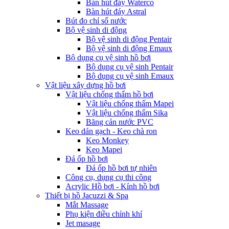
Bàn hút đáy Waterco
Bàn hút đáy Astral
Bút đo chỉ số nước
Bộ vệ sinh di động
Bộ vệ sinh di động Pentair
Bộ vệ sinh di động Emaux
Bộ dụng cụ vệ sinh hồ bơi
Bộ dụng cụ vệ sinh Pentair
Bộ dụng cụ vệ sinh Emaux
Vật liệu xây dựng hồ bơi
Vật liệu chống thấm hồ bơi
Vật liệu chống thấm Mapei
Vật liệu chống thấm Sika
Băng cản nước PVC
Keo dán gạch - Keo chà ron
Keo Monkey
Keo Mapei
Đá ốp hồ bơi
Đá ốp hồ bơi tự nhiên
Công cụ, dụng cụ thi công
Acrylic Hồ bơi - Kính hồ bơi
Thiết bị hồ Jacuzzi & Spa
Mắt Massage
Phụ kiện điều chỉnh khí
Jet masage