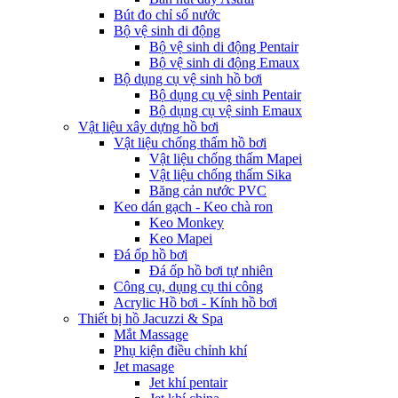
Bút đo chỉ số nước
Bộ vệ sinh di động
Bộ vệ sinh di động Pentair
Bộ vệ sinh di động Emaux
Bộ dụng cụ vệ sinh hồ bơi
Bộ dụng cụ vệ sinh Pentair
Bộ dụng cụ vệ sinh Emaux
Vật liệu xây dựng hồ bơi
Vật liệu chống thấm hồ bơi
Vật liệu chống thấm Mapei
Vật liệu chống thấm Sika
Băng cản nước PVC
Keo dán gạch - Keo chà ron
Keo Monkey
Keo Mapei
Đá ốp hồ bơi
Đá ốp hồ bơi tự nhiên
Công cụ, dụng cụ thi công
Acrylic Hồ bơi - Kính hồ bơi
Thiết bị hồ Jacuzzi & Spa
Mắt Massage
Phụ kiện điều chỉnh khí
Jet masage
Jet khí pentair