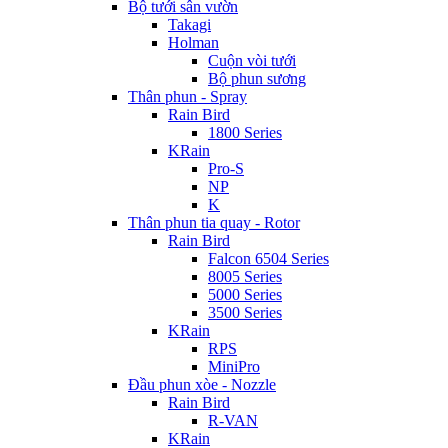
Bộ tưới sân vườn
Takagi
Holman
Cuộn vòi tưới
Bộ phun sương
Thân phun - Spray
Rain Bird
1800 Series
KRain
Pro-S
NP
K
Thân phun tia quay - Rotor
Rain Bird
Falcon 6504 Series
8005 Series
5000 Series
3500 Series
KRain
RPS
MiniPro
Đầu phun xòe - Nozzle
Rain Bird
R-VAN
KRain