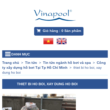
Giỏ hàng :
0
Sản phẩm
DANH MỤC
Trang chủ
>
Tin tức
>
Tin tức ngành hồ bơi và spa
>
Công
ty xây dựng hồ bơi Tại Tp Hồ Chí Minh
>
thiet bi ho boi, xay
dung ho boi
THIET BI HO BOI, XAY DUNG HO BOI