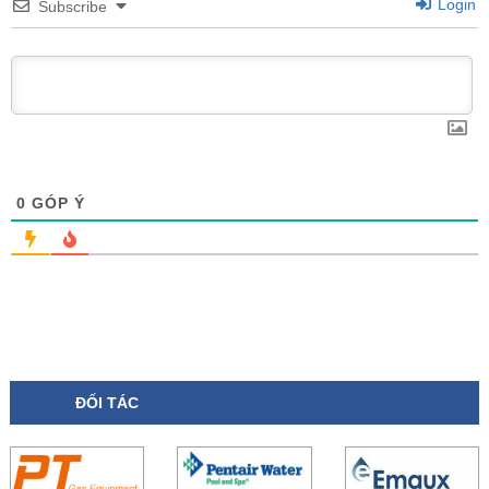
Login
Subscribe
0
GÓP Ý
ĐỐI TÁC