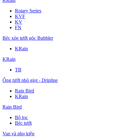
KRain
Rotary Series
KVF
KV
FN
Béc xòe tưới góc Bubbler
KRain
KRain
TB
Ống tưới nhỏ giọt - Dripline
Rain Bird
KRain
Rain Bird
Bộ lọc
Béc tưới
Van và phụ kiện