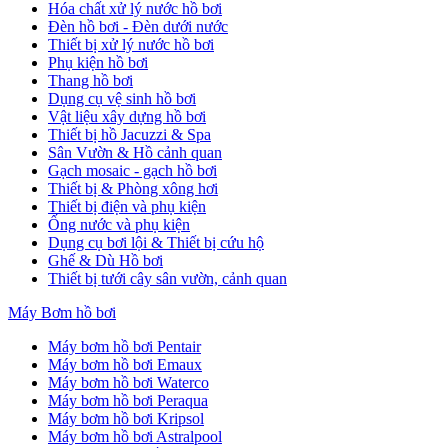
Hóa chất xử lý nước hồ bơi
Đèn hồ bơi - Đèn dưới nước
Thiết bị xử lý nước hồ bơi
Phụ kiện hồ bơi
Thang hồ bơi
Dụng cụ vệ sinh hồ bơi
Vật liệu xây dựng hồ bơi
Thiết bị hồ Jacuzzi & Spa
Sân Vườn & Hồ cảnh quan
Gạch mosaic - gạch hồ bơi
Thiết bị & Phòng xông hơi
Thiết bị điện và phụ kiện
Ống nước và phụ kiện
Dụng cụ bơi lội & Thiết bị cứu hộ
Ghế & Dù Hồ bơi
Thiết bị tưới cây sân vườn, cảnh quan
Máy Bơm hồ bơi
Máy bơm hồ bơi Pentair
Máy bơm hồ bơi Emaux
Máy bơm hồ bơi Waterco
Máy bơm hồ bơi Peraqua
Máy bơm hồ bơi Kripsol
Máy bơm hồ bơi Astralpool