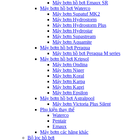
Máy bơm hồ bơi Emaux SR
Máy bơm hồ bơi Waterco
Máy bơm Supatuf MK2
Máy bơm Hydrostorm
Máy bơm Hydrostorm Plus
Máy bơm Hydrostar
Máy bơm Supastream
Máy bơm Aquamite
Máy bơm hồ bơi Peraqua
Máy bơm hồ bơi Peraqua M series
Máy bơm hồ bơi Kripsol
Máy bơm Ondina
Máy bơm Niger
Máy bơm Koral
Máy bơm Karpa
Máy bơm Kapri
Máy bơm Epsilon
Máy bơm hồ bơi Astralpool
Máy bơm Victoria Plus Silent
Phụ kiện thay thế
Waterco
Pentair
Emaux
Máy bơm các hãng khác
Bộ lọc hồ bơi