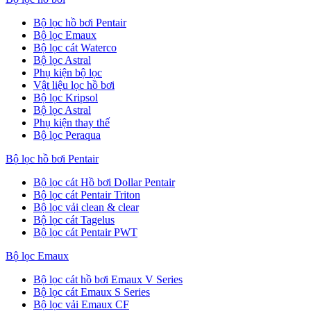
Bộ lọc hồ bơi Pentair
Bộ lọc Emaux
Bộ lọc cát Waterco
Bộ lọc Astral
Phụ kiện bộ lọc
Vật liệu lọc hồ bơi
Bộ lọc Kripsol
Bộ lọc Astral
Phụ kiện thay thế
Bộ lọc Peraqua
Bộ lọc hồ bơi Pentair
Bộ lọc cát Hồ bơi Dollar Pentair
Bộ lọc cát Pentair Triton
Bộ lọc vải clean & clear
Bộ lọc cát Tagelus
Bộ lọc cát Pentair PWT
Bộ lọc Emaux
Bộ lọc cát hồ bơi Emaux V Series
Bộ lọc cát Emaux S Series
Bộ lọc vải Emaux CF