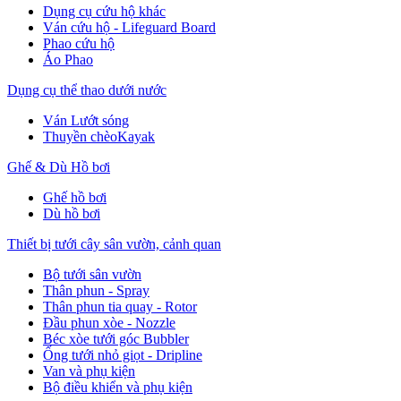
Dụng cụ cứu hộ khác
Ván cứu hộ - Lifeguard Board
Phao cứu hộ
Áo Phao
Dụng cụ thể thao dưới nước
Ván Lướt sóng
Thuyền chèoKayak
Ghế & Dù Hồ bơi
Ghế hồ bơi
Dù hồ bơi
Thiết bị tưới cây sân vườn, cảnh quan
Bộ tưới sân vườn
Thân phun - Spray
Thân phun tia quay - Rotor
Đầu phun xòe - Nozzle
Béc xòe tưới góc Bubbler
Ống tưới nhỏ giọt - Dripline
Van và phụ kiện
Bộ điều khiển và phụ kiện