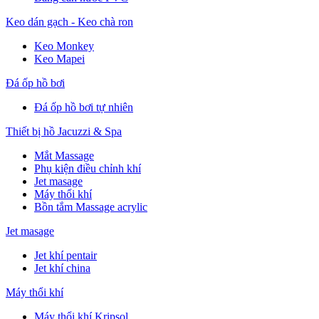
Keo dán gạch - Keo chà ron
Keo Monkey
Keo Mapei
Đá ốp hồ bơi
Đá ốp hồ bơi tự nhiên
Thiết bị hồ Jacuzzi & Spa
Mắt Massage
Phụ kiện điều chỉnh khí
Jet masage
Máy thổi khí
Bồn tắm Massage acrylic
Jet masage
Jet khí pentair
Jet khí china
Máy thổi khí
Máy thổi khí Kripsol