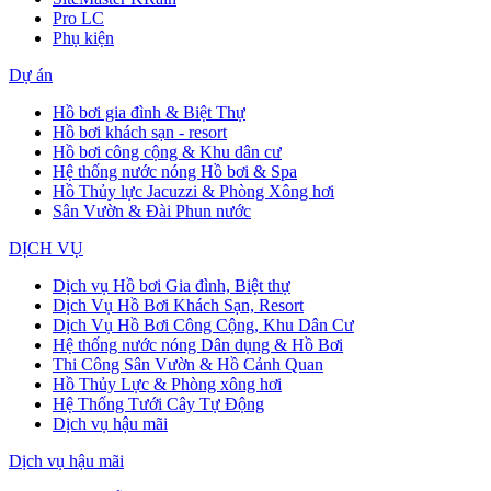
Pro LC
Phụ kiện
Dự án
Hồ bơi gia đình & Biệt Thự
Hồ bơi khách sạn - resort
Hồ bơi công cộng & Khu dân cư
Hệ thống nước nóng Hồ bơi & Spa
Hồ Thủy lực Jacuzzi & Phòng Xông hơi
Sân Vườn & Đài Phun nước
DỊCH VỤ
Dịch vụ Hồ bơi Gia đình, Biệt thự
Dịch Vụ Hồ Bơi Khách Sạn, Resort
Dịch Vụ Hồ Bơi Công Cộng, Khu Dân Cư
Hệ thống nước nóng Dân dụng & Hồ Bơi
Thi Công Sân Vườn & Hồ Cảnh Quan
Hồ Thủy Lực & Phòng xông hơi
Hệ Thống Tưới Cây Tự Động
Dịch vụ hậu mãi
Dịch vụ hậu mãi