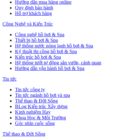
Hướng dẫn mua hàng online
Quy định bảo hành
Hỗ trợ khách hàng
Công Nghệ và Kiến Trúc
Công nghệ hồ bơi & Spa
Thiết bị hồ bơi & Spa
Hệ thống nước nóng lạnh hồ bơi & Spa
Kỹ thuật thi công hồ bơi & Spa
Kiến trúc hồ bơi & Spa
Hệ thống tưới tự động sân vườn, cảnh quan
Hướng dẫn vận hành hồ bơi & Spa
Tin tức
Tin tức công ty
Tin tức ngành hồ bơi và spa
Thể thao & Đời Sống
BLog Kiến trúc Xây dựng
Kinh nghiệm Hay
Khoa Học & Môi Trường
Góc nhìn cuộc sống
Thể thao & Đời Sống