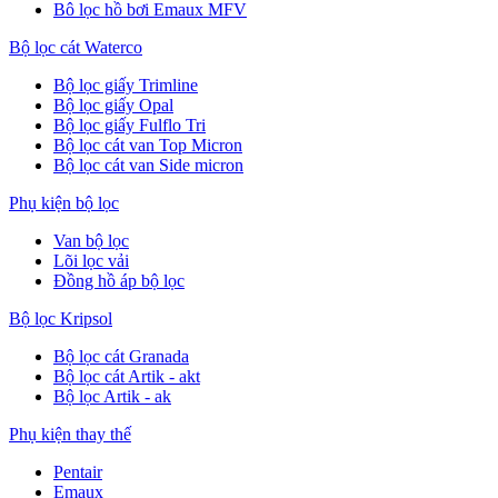
Bô lọc hồ bơi Emaux MFV
Bộ lọc cát Waterco
Bộ lọc giấy Trimline
Bộ lọc giấy Opal
Bộ lọc giấy Fulflo Tri
Bộ lọc cát van Top Micron
Bộ lọc cát van Side micron
Phụ kiện bộ lọc
Van bộ lọc
Lõi lọc vải
Đồng hồ áp bộ lọc
Bộ lọc Kripsol
Bộ lọc cát Granada
Bộ lọc cát Artik - akt
Bộ lọc Artik - ak
Phụ kiện thay thế
Pentair
Emaux