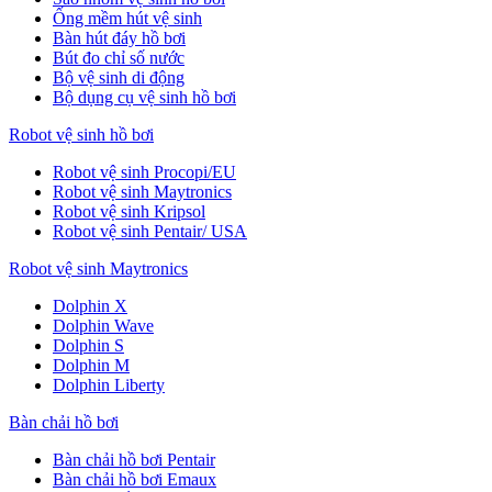
Ống mềm hút vệ sinh
Bàn hút đáy hồ bơi
Bút đo chỉ số nước
Bộ vệ sinh di động
Bộ dụng cụ vệ sinh hồ bơi
Robot vệ sinh hồ bơi
Robot vệ sinh Procopi/EU
Robot vệ sinh Maytronics
Robot vệ sinh Kripsol
Robot vệ sinh Pentair/ USA
Robot vệ sinh Maytronics
Dolphin X
Dolphin Wave
Dolphin S
Dolphin M
Dolphin Liberty
Bàn chải hồ bơi
Bàn chải hồ bơi Pentair
Bàn chải hồ bơi Emaux