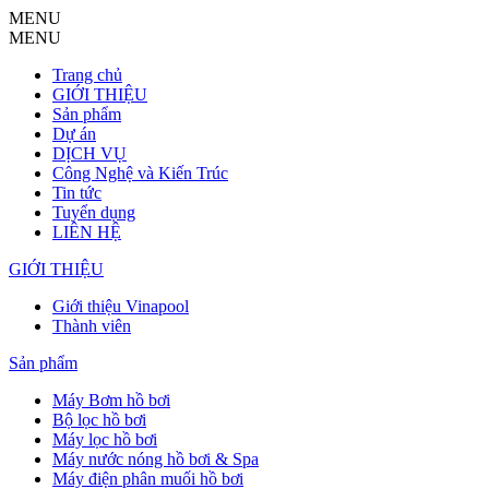
MENU
MENU
Trang chủ
GIỚI THIỆU
Sản phẩm
Dự án
DỊCH VỤ
Công Nghệ và Kiến Trúc
Tin tức
Tuyển dụng
LIÊN HỆ
GIỚI THIỆU
Giới thiệu Vinapool
Thành viên
Sản phẩm
Máy Bơm hồ bơi
Bộ lọc hồ bơi
Máy lọc hồ bơi
Máy nước nóng hồ bơi & Spa
Máy điện phân muối hồ bơi