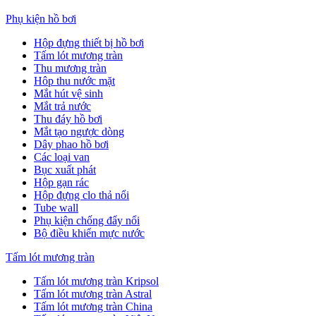
Phụ kiện hồ bơi
Hộp đựng thiết bị hồ bơi
Tấm lót mương tràn
Thu mương tràn
Hôp thu nước mặt
Mắt hút vệ sinh
Mắt trả nước
Thu đáy hồ bơi
Mắt tạo ngược dòng
Dây phao hồ bơi
Các loại van
Bục xuất phát
Hộp gạn rác
Hộp đựng clo thả nổi
Tube wall
Phụ kiện chống đẩy nổi
Bộ điều khiển mực nước
Tấm lót mương tràn
Tấm lót mương tràn Kripsol
Tấm lót mương tràn Astral
Tấm lót mương tràn China