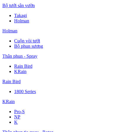
Bộ tưới sân vườn
Takagi
Holman
Holman
Cuộn vòi tưới
Bộ phun sương
Thân phun - Spray
Rain Bird
KRain
Rain Bird
1800 Series
KRain
Pro-S
NP
K