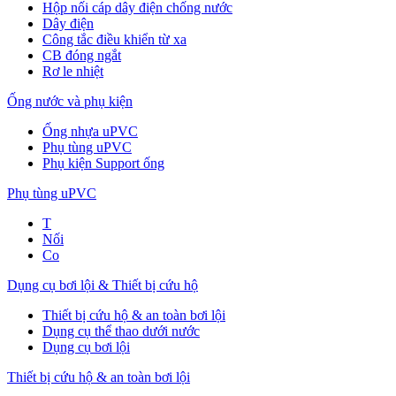
Hộp nối cáp dây điện chống nước
Dây điện
Công tắc điều khiển từ xa
CB đóng ngắt
Rơ le nhiệt
Ống nước và phụ kiện
Ống nhựa uPVC
Phụ tùng uPVC
Phụ kiện Support ống
Phụ tùng uPVC
T
Nối
Co
Dụng cụ bơi lội & Thiết bị cứu hộ
Thiết bị cứu hộ & an toàn bơi lội
Dụng cụ thể thao dưới nước
Dụng cụ bơi lội
Thiết bị cứu hộ & an toàn bơi lội