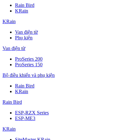
Rain Bird
KRain
KRain
Van điện từ
Phụ kiện
Van điện từ
ProSeries 200
ProSeries 150
Bộ điều khiển và phụ kiện
Rain Bird
KRain
Rain Bird
ESP-RZX Series
ESP-ME3
KRain
SiteMaster KRain