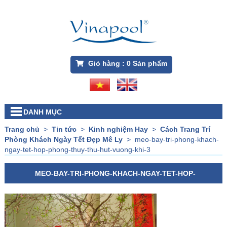
Giỏ hàng :
0
Sản phẩm
DANH MỤC
Trang chủ
>
Tin tức
>
Kinh nghiệm Hay
>
Cách Trang Trí
Phòng Khách Ngày Tết Đẹp Mê Ly
>
meo-bay-tri-phong-khach-
ngay-tet-hop-phong-thuy-thu-hut-vuong-khi-3
MEO-BAY-TRI-PHONG-KHACH-NGAY-TET-HOP-
PHONG-THUY-THU-HUT-VUONG-KHI-3