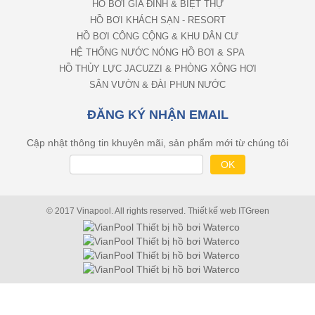
HỒ BƠI GIA ĐÌNH & BIỆT THỰ
HỒ BƠI KHÁCH SẠN - RESORT
HỒ BƠI CÔNG CỘNG & KHU DÂN CƯ
HỆ THỐNG NƯỚC NÓNG HỒ BƠI & SPA
HỒ THỦY LỰC JACUZZI & PHÒNG XÔNG HƠI
SÂN VƯỜN & ĐÀI PHUN NƯỚC
ĐĂNG KÝ NHẬN EMAIL
Cập nhật thông tin khuyên mãi, sản phẩm mới từ chúng tôi
© 2017 Vinapool. All rights reserved.
Thiết kế web
ITGreen