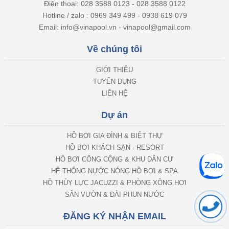
Điện thoại: 028 3588 0123 - 028 3588 0122
Hotline / zalo : 0969 349 499 - 0938 619 079
Email: info@vinapool.vn - vinapool@gmail.com
Về chúng tôi
GIỚI THIỆU
TUYỂN DỤNG
LIÊN HỆ
Dự án
HỒ BƠI GIA ĐÌNH & BIỆT THỰ
HỒ BƠI KHÁCH SẠN - RESORT
HỒ BƠI CÔNG CỘNG & KHU DÂN CƯ
HỆ THỐNG NƯỚC NÓNG HỒ BƠI & SPA
HỒ THỦY LỰC JACUZZI & PHÒNG XÔNG HƠI
SÂN VƯỜN & ĐÀI PHUN NƯỚC
ĐĂNG KÝ NHẬN EMAIL