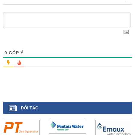
0
GÓP Ý
ĐỐI TÁC