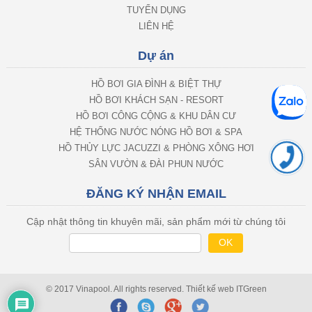
TUYỂN DỤNG
LIÊN HỆ
Dự án
HỒ BƠI GIA ĐÌNH & BIỆT THỰ
HỒ BƠI KHÁCH SẠN - RESORT
HỒ BƠI CÔNG CỘNG & KHU DÂN CƯ
HỆ THỐNG NƯỚC NÓNG HỒ BƠI & SPA
HỒ THỦY LỰC JACUZZI & PHÒNG XÔNG HƠI
SÂN VƯỜN & ĐÀI PHUN NƯỚC
ĐĂNG KÝ NHẬN EMAIL
Cập nhật thông tin khuyên mãi, sản phẩm mới từ chúng tôi
© 2017 Vinapool. All rights reserved.
Thiết kế web
ITGreen