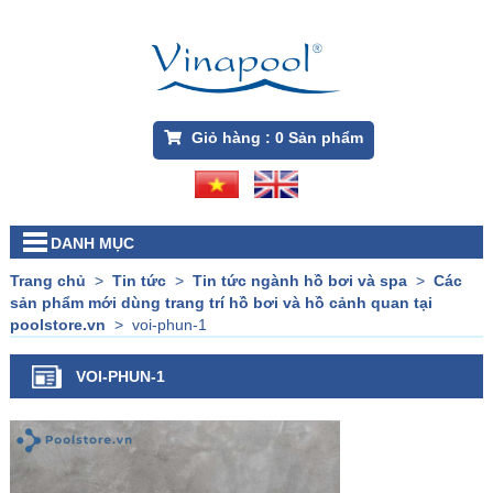
Giỏ hàng :
0
Sản phẩm
DANH MỤC
Trang chủ
>
Tin tức
>
Tin tức ngành hồ bơi và spa
>
Các
sản phẩm mới dùng trang trí hồ bơi và hồ cảnh quan tại
poolstore.vn
>
voi-phun-1
VOI-PHUN-1