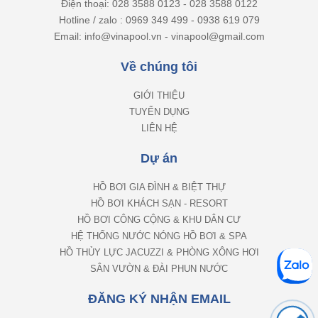
Hotline / zalo : 0969 349 499 - 0938 619 079
Email: info@vinapool.vn - vinapool@gmail.com
Về chúng tôi
GIỚI THIỆU
TUYỂN DỤNG
LIÊN HỆ
Dự án
HỒ BƠI GIA ĐÌNH & BIỆT THỰ
HỒ BƠI KHÁCH SẠN - RESORT
HỒ BƠI CÔNG CỘNG & KHU DÂN CƯ
HỆ THỐNG NƯỚC NÓNG HỒ BƠI & SPA
HỒ THỦY LỰC JACUZZI & PHÒNG XÔNG HƠI
SÂN VƯỜN & ĐÀI PHUN NƯỚC
ĐĂNG KÝ NHẬN EMAIL