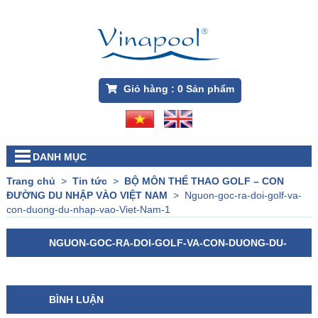
Giỏ hàng :
0
Sản phẩm
DANH MỤC
Trang chủ
>
Tin tức
>
BỘ MÔN THỂ THAO GOLF – CON
ĐƯỜNG DU NHẬP VÀO VIỆT NAM
>
Nguon-goc-ra-doi-golf-va-
con-duong-du-nhap-vao-Viet-Nam-1
NGUON-GOC-RA-DOI-GOLF-VA-CON-DUONG-DU-
NHAP-VAO-VIET-NAM-1
BÌNH LUẬN