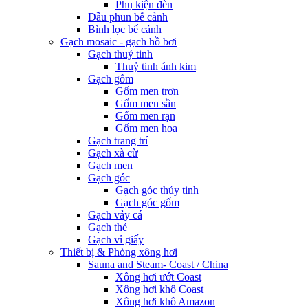
Phụ kiện đèn
Đầu phun bể cảnh
Bình lọc bể cảnh
Gạch mosaic - gạch hồ bơi
Gạch thuỷ tinh
Thuỷ tinh ánh kim
Gạch gốm
Gốm men trơn
Gốm men sần
Gốm men rạn
Gốm men hoa
Gạch trang trí
Gạch xà cừ
Gạch men
Gạch góc
Gạch góc thủy tinh
Gạch góc gốm
Gạch vảy cá
Gạch thẻ
Gạch vỉ giấy
Thiết bị & Phòng xông hơi
Sauna and Steam- Coast / China
Xông hơi ướt Coast
Xông hơi khô Coast
Xông hơi khô Amazon