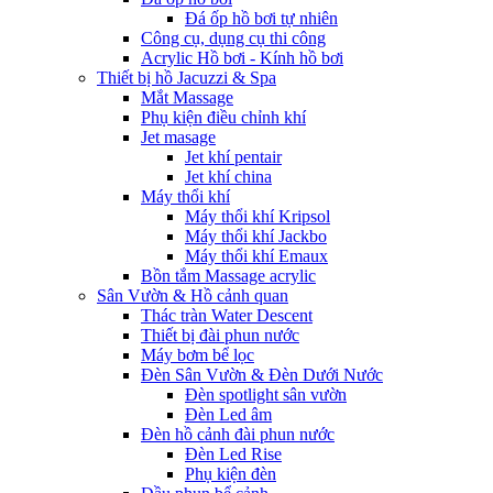
Đá ốp hồ bơi tự nhiên
Công cụ, dụng cụ thi công
Acrylic Hồ bơi - Kính hồ bơi
Thiết bị hồ Jacuzzi & Spa
Mắt Massage
Phụ kiện điều chỉnh khí
Jet masage
Jet khí pentair
Jet khí china
Máy thổi khí
Máy thổi khí Kripsol
Máy thổi khí Jackbo
Máy thổi khí Emaux
Bồn tắm Massage acrylic
Sân Vườn & Hồ cảnh quan
Thác tràn Water Descent
Thiết bị đài phun nước
Máy bơm bể lọc
Đèn Sân Vườn & Đèn Dưới Nước
Đèn spotlight sân vườn
Đèn Led âm
Đèn hồ cảnh đài phun nước
Đèn Led Rise
Phụ kiện đèn