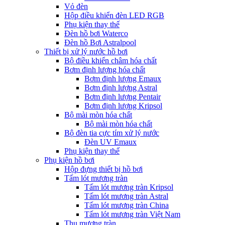
Vỏ đèn
Hộp điều khiển đèn LED RGB
Phụ kiện thay thế
Đèn hồ bơi Waterco
Đèn hồ Bơi Astralpool
Thiết bị xử lý nước hồ bơi
Bộ điều khiển châm hóa chất
Bơm định lượng hóa chất
Bơm định lượng Emaux
Bơm định lượng Astral
Bơm định lượng Pentair
Bơm định lượng Kripsol
Bộ mài mòn hóa chất
Bộ mài mòn hóa chất
Bộ đèn tia cực tím xử lý nước
Đèn UV Emaux
Phụ kiện thay thế
Phụ kiện hồ bơi
Hộp đựng thiết bị hồ bơi
Tấm lót mương tràn
Tấm lót mương tràn Kripsol
Tấm lót mương tràn Astral
Tấm lót mương tràn China
Tấm lót mương tràn Việt Nam
Thu mương tràn