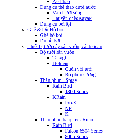
Áo Phao
Dụng cụ thể thao dưới nước
Ván Lướt sóng
Thuyền chèoKayak
Dụng cụ bơi lội
Ghế & Dù Hồ bơi
Ghế hồ bơi
Dù hồ bơi
Thiết bị tưới cây sân vườn, cảnh quan
Bộ tưới sân vườn
Takagi
Holman
Cuộn vòi tưới
Bộ phun sương
Thân phun - Spray
Rain Bird
1800 Series
KRain
Pro-S
NP
K
Thân phun tia quay - Rotor
Rain Bird
Falcon 6504 Series
8005 Series