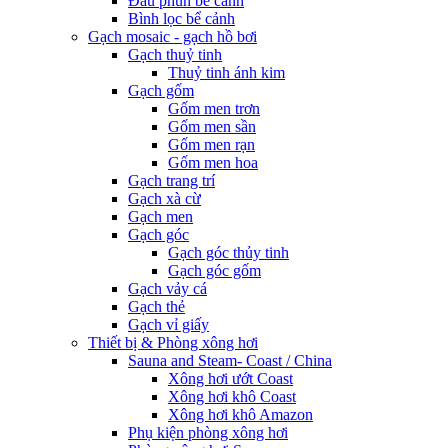
Đầu phun bể cảnh
Bình lọc bể cảnh
Gạch mosaic - gạch hồ bơi
Gạch thuỷ tinh
Thuỷ tinh ánh kim
Gạch gốm
Gốm men trơn
Gốm men sần
Gốm men rạn
Gốm men hoa
Gạch trang trí
Gạch xà cừ
Gạch men
Gạch góc
Gạch góc thủy tinh
Gạch góc gốm
Gạch vảy cá
Gạch thẻ
Gạch vỉ giấy
Thiết bị & Phòng xông hơi
Sauna and Steam- Coast / China
Xông hơi ướt Coast
Xông hơi khô Coast
Xông hơi khô Amazon
Phụ kiện phòng xông hơi