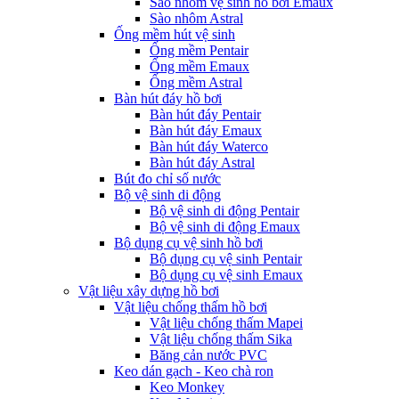
Sào nhôm vệ sinh hồ bơi Emaux
Sào nhôm Astral
Ống mềm hút vệ sinh
Ống mềm Pentair
Ống mềm Emaux
Ống mềm Astral
Bàn hút đáy hồ bơi
Bàn hút đáy Pentair
Bàn hút đáy Emaux
Bàn hút đáy Waterco
Bàn hút đáy Astral
Bút đo chỉ số nước
Bộ vệ sinh di động
Bộ vệ sinh di động Pentair
Bộ vệ sinh di động Emaux
Bộ dụng cụ vệ sinh hồ bơi
Bộ dụng cụ vệ sinh Pentair
Bộ dụng cụ vệ sinh Emaux
Vật liệu xây dựng hồ bơi
Vật liệu chống thấm hồ bơi
Vật liệu chống thấm Mapei
Vật liệu chống thấm Sika
Băng cản nước PVC
Keo dán gạch - Keo chà ron
Keo Monkey