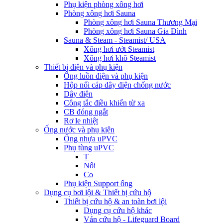
Phụ kiện phòng xông hơi
Phòng xông hơi Sauna
Phòng xông hơi Sauna Thương Mại
Phòng xông hơi Sauna Gia Đình
Sauna & Steam - Steamist/ USA
Xông hơi ướt Steamist
Xông hơi khô Steamist
Thiết bị điện và phụ kiện
Ống luồn điện và phụ kiện
Hộp nối cáp dây điện chống nước
Dây điện
Công tắc điều khiển từ xa
CB đóng ngắt
Rơ le nhiệt
Ống nước và phụ kiện
Ống nhựa uPVC
Phụ tùng uPVC
T
Nối
Co
Phụ kiện Support ống
Dụng cụ bơi lội & Thiết bị cứu hộ
Thiết bị cứu hộ & an toàn bơi lội
Dụng cụ cứu hộ khác
Ván cứu hộ - Lifeguard Board