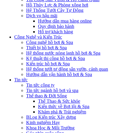
Hồ Thủy Lực & Phòng xông hơi
Hệ Thống Tưới Cây Tự Động
Dịch vụ hậu mãi
Hướng dẫn mua hàng online
Quy định bảo hành
Hỗ trợ khách hàng
Công Nghệ và Kiến Trúc
Công nghệ hồ bơi & Spa
Thiết bị hồ bơi & Spa
Hệ thống nước nóng lạnh hồ bơi & Spa
Kỹ thuật thi công hồ bơi & Spa
Kiến trúc hồ bơi & Spa
Hệ thống tưới tự động sân vườn, cảnh quan
Hướng dẫn vận hành hồ bơi & Spa
Tin tức
Tin tức công ty
Tin tức ngành hồ bơi và spa
Thể thao & Đời Sống
Thể Thao & Sức khỏe
Kiến thức về Bơi lội & Spa
Khám phá & Trải nghiệm
BLog Kiến trúc Xây dựng
Kinh nghiệm Hay
Khoa Học & Môi Trường