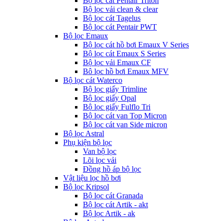
Bộ lọc cát Pentair Triton
Bộ lọc vải clean & clear
Bộ lọc cát Tagelus
Bộ lọc cát Pentair PWT
Bộ lọc Emaux
Bộ lọc cát hồ bơi Emaux V Series
Bộ lọc cát Emaux S Series
Bộ lọc vải Emaux CF
Bô lọc hồ bơi Emaux MFV
Bộ lọc cát Waterco
Bộ lọc giấy Trimline
Bộ lọc giấy Opal
Bộ lọc giấy Fulflo Tri
Bộ lọc cát van Top Micron
Bộ lọc cát van Side micron
Bộ lọc Astral
Phụ kiện bộ lọc
Van bộ lọc
Lõi lọc vải
Đồng hồ áp bộ lọc
Vật liệu lọc hồ bơi
Bộ lọc Kripsol
Bộ lọc cát Granada
Bộ lọc cát Artik - akt
Bộ lọc Artik - ak