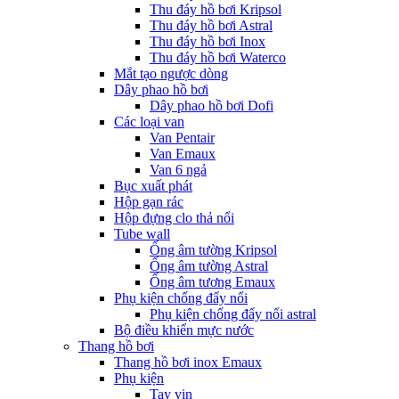
Thu đáy hồ bơi Kripsol
Thu đáy hồ bơi Astral
Thu đáy hồ bơi Inox
Thu đáy hồ bơi Waterco
Mắt tạo ngược dòng
Dây phao hồ bơi
Dây phao hồ bơi Dofi
Các loại van
Van Pentair
Van Emaux
Van 6 ngả
Bục xuất phát
Hộp gạn rác
Hộp đựng clo thả nổi
Tube wall
Ống âm tường Kripsol
Ống âm tường Astral
Ống âm tương Emaux
Phụ kiện chống đẩy nổi
Phụ kiện chống đẩy nổi astral
Bộ điều khiển mực nước
Thang hồ bơi
Thang hồ bơi inox Emaux
Phụ kiện
Tay vịn