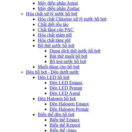
Máy điện phân Astral
Máy điện phân Zodiac
Hóa chất xử lý nước hồ bơi
Hóa chất Chlorine xử lý nước hồ bơi
Chất diệt rêu tảo
Chất lắng cặn PAC
Hóa chất giảm pH
Hóa chất tăng pH
Bộ thử nước hồ bơi
Dung dịch thử nước hồ bơi
Bút thử muối hồ bơi
Bộ test nước hồ bơi
Muối dùng cho hồ bơi
Đèn hồ bơi - Đèn dưới nước
Đèn LED hồ bơi
Đèn LED Emaux
Đèn LED Pentair
Đèn LED Astral
Đèn Halogen hồ bơi
Đèn Halogen Emaux
Đèn Halogen Pentair
Biến thế đèn hồ bơi
Biến thế Emaux
Biến thế Kripsol
Biến thế china