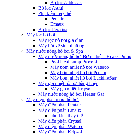
Bộ lọc Artik - ak
Bộ lọc Astral
Phụ kiện thay thế
Pentair
Emaux
Bộ lọc Peraqua
Máy lọc hồ bơi
Máy lọc hồ bơi gia đình
Máy hút vệ sinh di động
Máy nước nóng hồ bơi & Spa
Máy nước nóng hồ bơi Bơm nhiệt - Heater Pump
Pool Heat pump Procopi
Máy bơm nhiệt hồ bơi Waterco
Máy bơm nhiệt hồ bơi Pentair
Máy bơm nhiệt hồ bơi LuckingStar
Máy gia nhiệt hồ bơi bằng Điện
Máy gia nhiệt Kripsol
Máy nước nóng hồ bơi Heater Gas
Máy điện phân muối hồ bơi
Máy điện phân Pentair
Máy điện phân Emaux
phụ kiện thay thế
Máy điện phân Crystal
Máy điện phân Waterco
Máy điện phân Kripsol