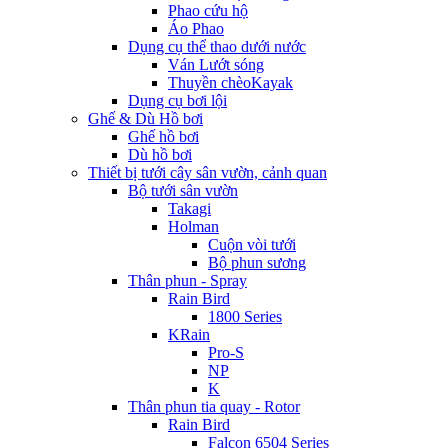
Phao cứu hộ
Áo Phao
Dụng cụ thể thao dưới nước
Ván Lướt sóng
Thuyền chèoKayak
Dụng cụ bơi lội
Ghế & Dù Hồ bơi
Ghế hồ bơi
Dù hồ bơi
Thiết bị tưới cây sân vườn, cảnh quan
Bộ tưới sân vườn
Takagi
Holman
Cuộn vòi tưới
Bộ phun sương
Thân phun - Spray
Rain Bird
1800 Series
KRain
Pro-S
NP
K
Thân phun tia quay - Rotor
Rain Bird
Falcon 6504 Series