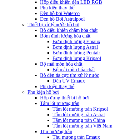
Hộp điều khiển đèn LED RGB
Phụ kiện thay thế
Đèn hồ bơi Waterco
Đèn hồ Bơi Astralpool
Thiết bị xử lý nước hồ bơi
Bộ điều khiển châm hóa chất
Bơm định lượng hóa chất
Bơm định lượng Emaux
Bơm định lượng Astral
Bơm định lượng Pentair
Bơm định lượng Kripsol
Bộ mài mòn hóa chất
Bộ mài mòn hóa chất
Bộ đèn tia cực tím xử lý nước
Đèn UV Emaux
Phụ kiện thay thế
Phụ kiện hồ bơi
Hộp đựng thiết bị hồ bơi
Tấm lót mương tràn
Tấm lót mương tràn Kripsol
Tấm lót mương tràn Astral
Tấm lót mương tràn China
Tấm lót mương tràn Việt Nam
Thu mương tràn
Thu mương tràn Emaux