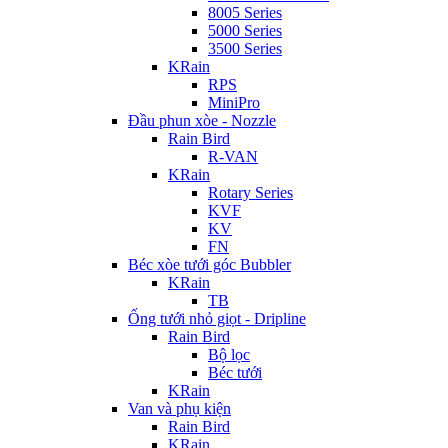
8005 Series
5000 Series
3500 Series
KRain
RPS
MiniPro
Đầu phun xòe - Nozzle
Rain Bird
R-VAN
KRain
Rotary Series
KVF
KV
FN
Béc xòe tưới góc Bubbler
KRain
TB
Ống tưới nhỏ giọt - Dripline
Rain Bird
Bộ lọc
Béc tưới
KRain
Van và phụ kiện
Rain Bird
KRain