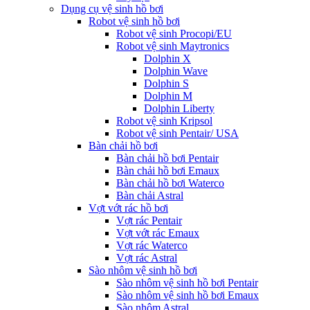
Dụng cụ vệ sinh hồ bơi
Robot vệ sinh hồ bơi
Robot vệ sinh Procopi/EU
Robot vệ sinh Maytronics
Dolphin X
Dolphin Wave
Dolphin S
Dolphin M
Dolphin Liberty
Robot vệ sinh Kripsol
Robot vệ sinh Pentair/ USA
Bàn chải hồ bơi
Bàn chải hồ bơi Pentair
Bàn chải hồ bơi Emaux
Bàn chải hồ bơi Waterco
Bàn chải Astral
Vợt vớt rác hồ bơi
Vợt rác Pentair
Vợt vớt rác Emaux
Vợt rác Waterco
Vợt rác Astral
Sào nhôm vệ sinh hồ bơi
Sào nhôm vệ sinh hồ bơi Pentair
Sào nhôm vệ sinh hồ bơi Emaux
Sào nhôm Astral