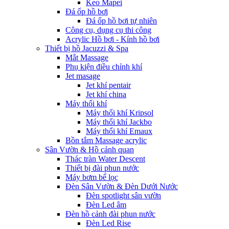
Keo Mapei
Đá ốp hồ bơi
Đá ốp hồ bơi tự nhiên
Công cụ, dụng cụ thi công
Acrylic Hồ bơi - Kính hồ bơi
Thiết bị hồ Jacuzzi & Spa
Mắt Massage
Phụ kiện điều chỉnh khí
Jet masage
Jet khí pentair
Jet khí china
Máy thổi khí
Máy thổi khí Kripsol
Máy thổi khí Jackbo
Máy thổi khí Emaux
Bồn tắm Massage acrylic
Sân Vườn & Hồ cảnh quan
Thác tràn Water Descent
Thiết bị đài phun nước
Máy bơm bể lọc
Đèn Sân Vườn & Đèn Dưới Nước
Đèn spotlight sân vườn
Đèn Led âm
Đèn hồ cảnh đài phun nước
Đèn Led Rise