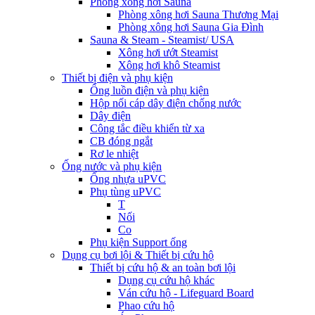
Phòng xông hơi Sauna
Phòng xông hơi Sauna Thương Mại
Phòng xông hơi Sauna Gia Đình
Sauna & Steam - Steamist/ USA
Xông hơi ướt Steamist
Xông hơi khô Steamist
Thiết bị điện và phụ kiện
Ống luồn điện và phụ kiện
Hộp nối cáp dây điện chống nước
Dây điện
Công tắc điều khiển từ xa
CB đóng ngắt
Rơ le nhiệt
Ống nước và phụ kiện
Ống nhựa uPVC
Phụ tùng uPVC
T
Nối
Co
Phụ kiện Support ống
Dụng cụ bơi lội & Thiết bị cứu hộ
Thiết bị cứu hộ & an toàn bơi lội
Dụng cụ cứu hộ khác
Ván cứu hộ - Lifeguard Board
Phao cứu hộ