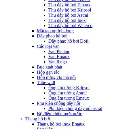
Thu đáy hồ bơi Emaux
Thu đáy hồ bơi Kripsol
Thu đáy hồ bơi Astral
Thu đáy hồ bơi Inox
Thu đáy hồ bơi Waterco
Mắt tạo ngược dòng
Dây phao hồ bơi
Dây phao hồ bơi Dofi
Các loại van
Van Pentair
Van Emaux
Van 6 ngả
Bục xuất phát
Hộp gạn rác
Hộp đựng clo thả nổi
Tube wall
Ống âm tường Kripsol
Ống âm tường Astral
Ống âm tương Emaux
Phụ kiện chống đẩy nổi
Phụ kiện chống đẩy nổi astral
Bộ điều khiển mực nước
Thang hồ bơi
Thang hồ bơi inox Emaux