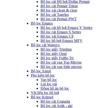
Bộ lọc cát Hồ bơi Dollar Pentair
Bộ lọc cát Pentair Triton
Bộ lọc vải clean & clear
Bộ lọc cát Tagelus
Bộ lọc cát Pentair PWT
Bộ lọc Emaux
Bộ lọc cát hồ bơi Emaux V Series
Bộ lọc cát Emaux S Series
Bộ lọc vải Emaux CF
Bô lọc hồ bơi Emaux MFV
Bộ lọc cát Waterco
Bộ lọc giấy Trimline
Bộ lọc giấy Opal
Bộ lọc giấy Fulflo Tri
Bộ lọc cát van Top Micron
Bộ lọc cát van Side micron
Bộ lọc Astral
Phụ kiện bộ lọc
Van bộ lọc
Lõi lọc vải
Đồng hồ áp bộ lọc
Vật liệu lọc hồ bơi
Bộ lọc Kripsol
Bộ lọc cát Granada
Bộ lọc cát Artik - akt