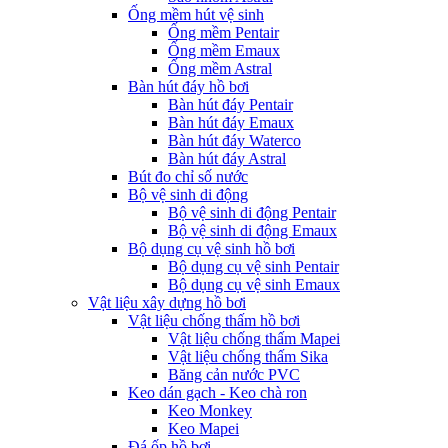
Ống mềm hút vệ sinh
Ống mềm Pentair
Ống mềm Emaux
Ống mềm Astral
Bàn hút đáy hồ bơi
Bàn hút đáy Pentair
Bàn hút đáy Emaux
Bàn hút đáy Waterco
Bàn hút đáy Astral
Bút đo chỉ số nước
Bộ vệ sinh di động
Bộ vệ sinh di động Pentair
Bộ vệ sinh di động Emaux
Bộ dụng cụ vệ sinh hồ bơi
Bộ dụng cụ vệ sinh Pentair
Bộ dụng cụ vệ sinh Emaux
Vật liệu xây dựng hồ bơi
Vật liệu chống thấm hồ bơi
Vật liệu chống thấm Mapei
Vật liệu chống thấm Sika
Băng cản nước PVC
Keo dán gạch - Keo chà ron
Keo Monkey
Keo Mapei
Đá ốp hồ bơi