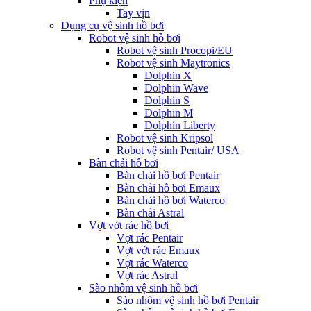
Phụ kiện
Tay vịn
Dụng cụ vệ sinh hồ bơi
Robot vệ sinh hồ bơi
Robot vệ sinh Procopi/EU
Robot vệ sinh Maytronics
Dolphin X
Dolphin Wave
Dolphin S
Dolphin M
Dolphin Liberty
Robot vệ sinh Kripsol
Robot vệ sinh Pentair/ USA
Bàn chải hồ bơi
Bàn chải hồ bơi Pentair
Bàn chải hồ bơi Emaux
Bàn chải hồ bơi Waterco
Bàn chải Astral
Vợt vớt rác hồ bơi
Vợt rác Pentair
Vợt vớt rác Emaux
Vợt rác Waterco
Vợt rác Astral
Sào nhôm vệ sinh hồ bơi
Sào nhôm vệ sinh hồ bơi Pentair