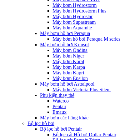
Máy bơm Hydrostorm
Máy bơm Hydrostorm Plus
Máy bơm Hydrostar
Máy bơm Supastream
Máy bơm Aquamite
Máy bơm hồ bơi Peraqua
Máy bơm hồ bơi Peraqua M series
Máy bơm hồ bơi Kripsol
Máy bơm Ondina
Máy bơm Niger
Máy bơm Koral
Máy bơm Karpa
Máy bơm Kapri
Máy bơm Epsilon
Máy bơm hồ bơi Astralpool
Máy bơm Victoria Plus Silent
Phụ kiện thay thế
Waterco
Pentair
Emaux
Máy bơm các hãng khác
Bộ lọc hồ bơi
Bộ lọc hồ bơi Pentair
Bộ lọc cát Hồ bơi Dollar Pentair