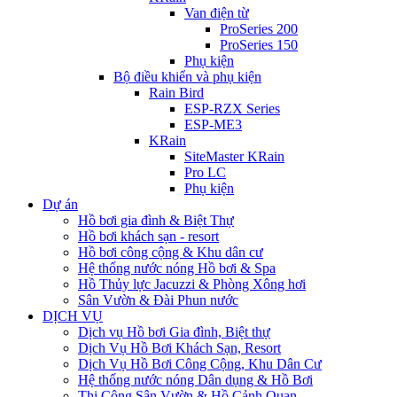
Van điện từ
ProSeries 200
ProSeries 150
Phụ kiện
Bộ điều khiển và phụ kiện
Rain Bird
ESP-RZX Series
ESP-ME3
KRain
SiteMaster KRain
Pro LC
Phụ kiện
Dự án
Hồ bơi gia đình & Biệt Thự
Hồ bơi khách sạn - resort
Hồ bơi công cộng & Khu dân cư
Hệ thống nước nóng Hồ bơi & Spa
Hồ Thủy lực Jacuzzi & Phòng Xông hơi
Sân Vườn & Đài Phun nước
DỊCH VỤ
Dịch vụ Hồ bơi Gia đình, Biệt thự
Dịch Vụ Hồ Bơi Khách Sạn, Resort
Dịch Vụ Hồ Bơi Công Cộng, Khu Dân Cư
Hệ thống nước nóng Dân dụng & Hồ Bơi
Thi Công Sân Vườn & Hồ Cảnh Quan