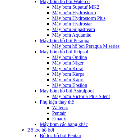
Máy bơm hồ bơi Waterco
Máy bơm Supatuf MK2
Máy bơm Hydrostorm
Máy bơm Hydrostorm Plus
Máy bơm Hydrostar
Máy bơm Supastream
Máy bơm Aquamite
Máy bơm hồ bơi Peraqua
Máy bơm hồ bơi Peraqua M series
Máy bơm hồ bơi Kripsol
Máy bơm Ondina
Máy bơm Niger
Máy bơm Koral
Máy bơm Karpa
Máy bơm Kapri
Máy bơm Epsilon
Máy bơm hồ bơi Astralpool
Máy bơm Victoria Plus Silent
Phụ kiện thay thế
Waterco
Pentair
Emaux
Máy bơm các hãng khác
Bộ lọc hồ bơi
Bộ lọc hồ bơi Pentair