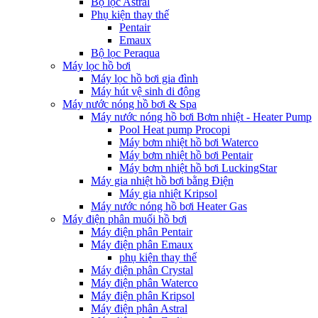
Bộ lọc Astral
Phụ kiện thay thế
Pentair
Emaux
Bộ lọc Peraqua
Máy lọc hồ bơi
Máy lọc hồ bơi gia đình
Máy hút vệ sinh di động
Máy nước nóng hồ bơi & Spa
Máy nước nóng hồ bơi Bơm nhiệt - Heater Pump
Pool Heat pump Procopi
Máy bơm nhiệt hồ bơi Waterco
Máy bơm nhiệt hồ bơi Pentair
Máy bơm nhiệt hồ bơi LuckingStar
Máy gia nhiệt hồ bơi bằng Điện
Máy gia nhiệt Kripsol
Máy nước nóng hồ bơi Heater Gas
Máy điện phân muối hồ bơi
Máy điện phân Pentair
Máy điện phân Emaux
phụ kiện thay thế
Máy điện phân Crystal
Máy điện phân Waterco
Máy điện phân Kripsol
Máy điện phân Astral