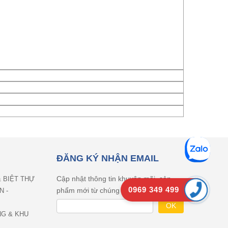
ĐĂNG KÝ NHẬN EMAIL
Cập nhật thông tin khuyên mãi, sản
& BIỆT THỰ
0969 349 499
phẩm mới từ chúng tôi
N -
NG & KHU