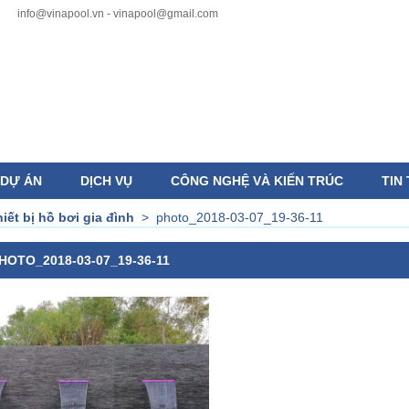
info@vinapool.vn - vinapool@gmail.com
DỰ ÁN
DỊCH VỤ
CÔNG NGHỆ VÀ KIẾN TRÚC
TIN
hiết bị hồ bơi gia đình
>
photo_2018-03-07_19-36-11
HOTO_2018-03-07_19-36-11