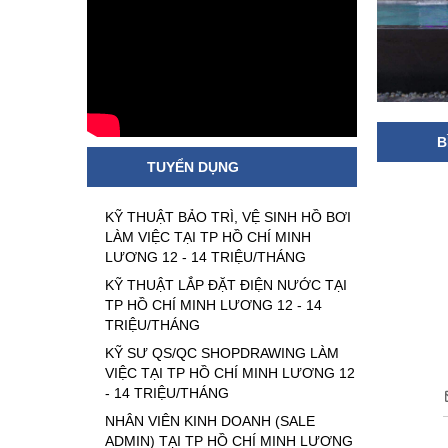
B
TUYỂN DỤNG
KỸ THUẬT BẢO TRÌ, VỆ SINH HỒ BƠI
LÀM VIỆC TẠI TP HỒ CHÍ MINH
LƯƠNG 12 - 14 TRIỆU/THÁNG
KỸ THUẬT LẮP ĐẶT ĐIỆN NƯỚC TẠI
TP HỒ CHÍ MINH LƯƠNG 12 - 14
TRIỆU/THÁNG
KỸ SƯ QS/QC SHOPDRAWING LÀM
VIỆC TẠI TP HỒ CHÍ MINH LƯƠNG 12
- 14 TRIỆU/THÁNG
NHÂN VIÊN KINH DOANH (SALE
ADMIN) TẠI TP HỒ CHÍ MINH LƯƠNG