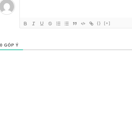
{}
[+]
0
GÓP Ý