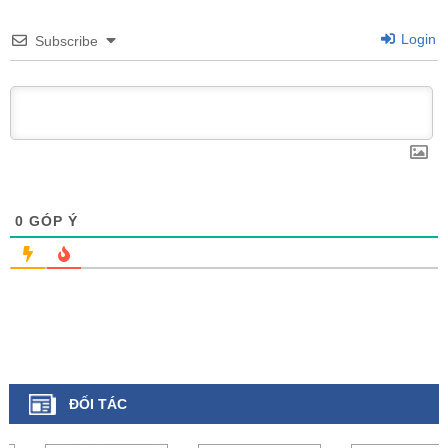
Login
Subscribe
0
GÓP Ý
ĐỐI TÁC