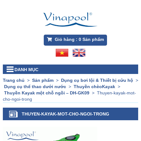
Giỏ hàng :
0
Sản phẩm
DANH MỤC
Trang chủ
>
Sản phẩm
>
Dụng cụ bơi lội & Thiết bị cứu hộ
>
Dụng cụ thể thao dưới nước
>
Thuyền chèoKayak
>
Thuyền Kayak một chỗ ngồi – DH-GK09
>
Thuyen-kayak-mot-
cho-ngoi-trong
THUYEN-KAYAK-MOT-CHO-NGOI-TRONG