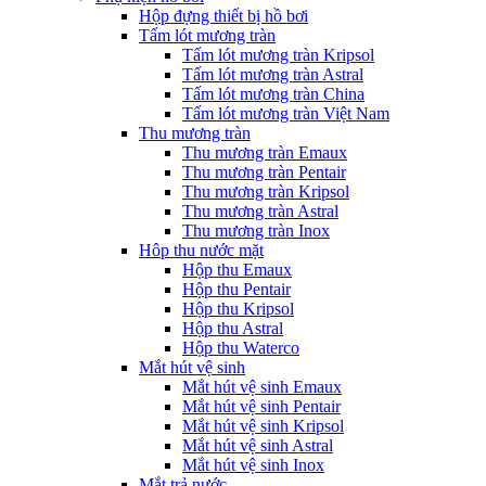
Hộp đựng thiết bị hồ bơi
Tấm lót mương tràn
Tấm lót mương tràn Kripsol
Tấm lót mương tràn Astral
Tấm lót mương tràn China
Tấm lót mương tràn Việt Nam
Thu mương tràn
Thu mương tràn Emaux
Thu mương tràn Pentair
Thu mương tràn Kripsol
Thu mương tràn Astral
Thu mương tràn Inox
Hôp thu nước mặt
Hộp thu Emaux
Hộp thu Pentair
Hộp thu Kripsol
Hộp thu Astral
Hộp thu Waterco
Mắt hút vệ sinh
Mắt hút vệ sinh Emaux
Mắt hút vệ sinh Pentair
Mắt hút vệ sinh Kripsol
Mắt hút vệ sinh Astral
Mắt hút vệ sinh Inox
Mắt trả nước