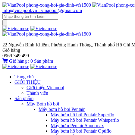
info@vinapool.vn - vinapool@gmail.com
22 Nguyễn Bỉnh Khiêm, Phường Hạnh Thông, Thành phố Hồ Chí M
Giỏ hàng
0969 349 499
Giỏ hàng :
0
Sản phẩm
Trang chủ
GIỚI THIỆU
Giới thiệu Vinapool
Thành viên
Sản phẩm
Máy Bơm hồ bơi
Máy bơm hồ bơi Pentair
Máy bơm hồ bơi Pentair Superflo
Máy bơm hồ bơi Pentair Whisperflo
Máy bơm Pentair Supermax
Máy bơm hồ bơi Pentair Optiflo