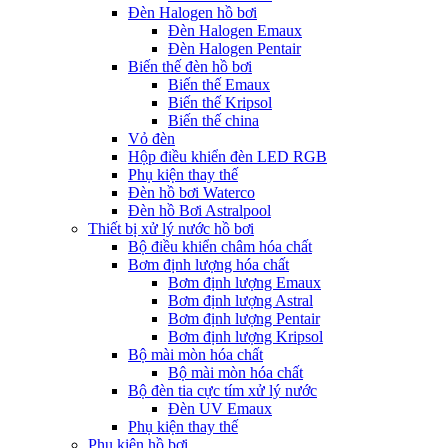
Đèn Halogen hồ bơi
Đèn Halogen Emaux
Đèn Halogen Pentair
Biến thế đèn hồ bơi
Biến thế Emaux
Biến thế Kripsol
Biến thế china
Vỏ đèn
Hộp điều khiển đèn LED RGB
Phụ kiện thay thế
Đèn hồ bơi Waterco
Đèn hồ Bơi Astralpool
Thiết bị xử lý nước hồ bơi
Bộ điều khiển châm hóa chất
Bơm định lượng hóa chất
Bơm định lượng Emaux
Bơm định lượng Astral
Bơm định lượng Pentair
Bơm định lượng Kripsol
Bộ mài mòn hóa chất
Bộ mài mòn hóa chất
Bộ đèn tia cực tím xử lý nước
Đèn UV Emaux
Phụ kiện thay thế
Phụ kiện hồ bơi