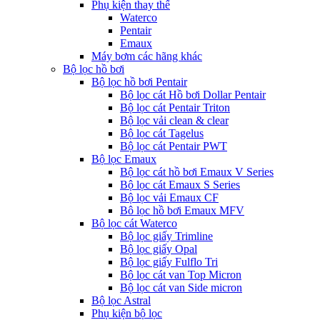
Phụ kiện thay thế
Waterco
Pentair
Emaux
Máy bơm các hãng khác
Bộ lọc hồ bơi
Bộ lọc hồ bơi Pentair
Bộ lọc cát Hồ bơi Dollar Pentair
Bộ lọc cát Pentair Triton
Bộ lọc vải clean & clear
Bộ lọc cát Tagelus
Bộ lọc cát Pentair PWT
Bộ lọc Emaux
Bộ lọc cát hồ bơi Emaux V Series
Bộ lọc cát Emaux S Series
Bộ lọc vải Emaux CF
Bô lọc hồ bơi Emaux MFV
Bộ lọc cát Waterco
Bộ lọc giấy Trimline
Bộ lọc giấy Opal
Bộ lọc giấy Fulflo Tri
Bộ lọc cát van Top Micron
Bộ lọc cát van Side micron
Bộ lọc Astral
Phụ kiện bộ lọc