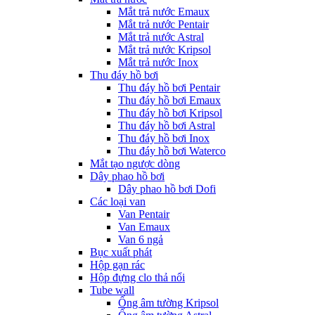
Mắt trả nước Emaux
Mắt trả nước Pentair
Mắt trả nước Astral
Mắt trả nước Kripsol
Mắt trả nước Inox
Thu đáy hồ bơi
Thu đáy hồ bơi Pentair
Thu đáy hồ bơi Emaux
Thu đáy hồ bơi Kripsol
Thu đáy hồ bơi Astral
Thu đáy hồ bơi Inox
Thu đáy hồ bơi Waterco
Mắt tạo ngược dòng
Dây phao hồ bơi
Dây phao hồ bơi Dofi
Các loại van
Van Pentair
Van Emaux
Van 6 ngả
Bục xuất phát
Hộp gạn rác
Hộp đựng clo thả nổi
Tube wall
Ống âm tường Kripsol