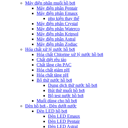
Máy điện phân muối hồ bơi
Máy điện phân Pentair
Máy điện phân Emaux
phụ kiện thay thế
Máy điện phân Crystal
Máy điện phân Waterco
Máy điện phân Kripsol
Máy điện phân Astral
Máy điện phân Zodiac
Hóa chất xử lý nước hồ bơi
Hóa chất Chlorine xử lý nước hồ bơi
Chất diệt rêu tảo
Chất lắng cặn PAC
Hóa chất giảm pH
Hóa chất tăng pH
Bộ thử nước hồ bơi
Dung dịch thử nước hồ bơi
Bút thử muối hồ bơi
Bộ test nước hồ bơi
Muối dùng cho hồ bơi
Đèn hồ bơi - Đèn dưới nước
Đèn LED hồ bơi
Đèn LED Emaux
Đèn LED Pentair
Đèn LED Astral