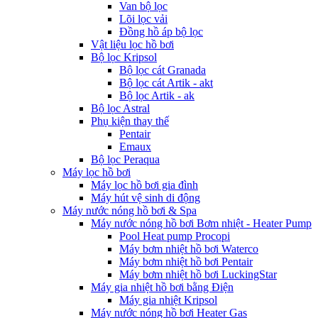
Van bộ lọc
Lõi lọc vải
Đồng hồ áp bộ lọc
Vật liệu lọc hồ bơi
Bộ lọc Kripsol
Bộ lọc cát Granada
Bộ lọc cát Artik - akt
Bộ lọc Artik - ak
Bộ lọc Astral
Phụ kiện thay thế
Pentair
Emaux
Bộ lọc Peraqua
Máy lọc hồ bơi
Máy lọc hồ bơi gia đình
Máy hút vệ sinh di động
Máy nước nóng hồ bơi & Spa
Máy nước nóng hồ bơi Bơm nhiệt - Heater Pump
Pool Heat pump Procopi
Máy bơm nhiệt hồ bơi Waterco
Máy bơm nhiệt hồ bơi Pentair
Máy bơm nhiệt hồ bơi LuckingStar
Máy gia nhiệt hồ bơi bằng Điện
Máy gia nhiệt Kripsol
Máy nước nóng hồ bơi Heater Gas