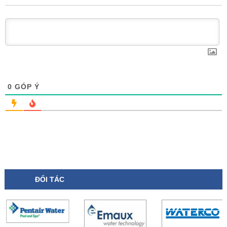
0
GÓP Ý
ĐỐI TÁC