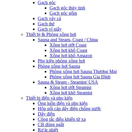
Gạch góc
Gạch góc thủy tinh
Gạch góc gốm
Gạch vảy cá
Gạch thẻ
Gạch vỉ giấy
Thiết bị & Phòng xông hơi
Sauna and Steam- Coast / China
Xông hơi ướt Coast
Xông hơi khô Coast
Xông hơi khô Amazon
Phụ kiện phòng xông hơi
Phòng xông hơi Sauna
Phòng xông hơi Sauna Thương Mại
Phòng xông hơi Sauna Gia Đình
Sauna & Steam - Steamist/ USA
Xông hơi ướt Steamist
Xông hơi khô Steamist
Thiết bị điện và phụ kiện
Ống luồn điện và phụ kiện
Hộp nối cáp dây điện chống nước
Dây điện
Công tắc điều khiển từ xa
CB đóng ngắt
Rơ le nhiệt