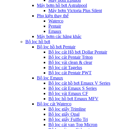
Máy bơm Epsilon
Máy bơm hồ bơi Astralpool
Máy bơm Victoria Plus Silent
Phụ kiện thay thế
Waterco
Pentair
Emaux
Máy bơm các hãng khác
Bộ lọc hồ bơi
Bộ lọc hồ bơi Pentair
Bộ lọc cát Hồ bơi Dollar Pentair
Bộ lọc cát Pentair Triton
Bộ lọc vải clean & clear
Bộ lọc cát Tagelus
Bộ lọc cát Pentair PWT
Bộ lọc Emaux
Bộ lọc cát hồ bơi Emaux V Series
Bộ lọc cát Emaux S Series
Bộ lọc vải Emaux CF
Bô lọc hồ bơi Emaux MFV
Bộ lọc cát Waterco
Bộ lọc giấy Trimline
Bộ lọc giấy Opal
Bộ lọc giấy Fulflo Tri
Bộ lọc cát van Top Micron