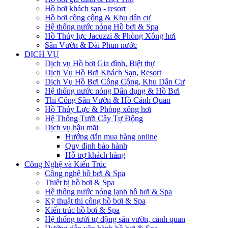
Hồ bơi khách sạn - resort
Hồ bơi công cộng & Khu dân cư
Hệ thống nước nóng Hồ bơi & Spa
Hồ Thủy lực Jacuzzi & Phòng Xông hơi
Sân Vườn & Đài Phun nước
DỊCH VỤ
Dịch vụ Hồ bơi Gia đình, Biệt thự
Dịch Vụ Hồ Bơi Khách Sạn, Resort
Dịch Vụ Hồ Bơi Công Cộng, Khu Dân Cư
Hệ thống nước nóng Dân dụng & Hồ Bơi
Thi Công Sân Vườn & Hồ Cảnh Quan
Hồ Thủy Lực & Phòng xông hơi
Hệ Thống Tưới Cây Tự Động
Dịch vụ hậu mãi
Hướng dẫn mua hàng online
Quy định bảo hành
Hỗ trợ khách hàng
Công Nghệ và Kiến Trúc
Công nghệ hồ bơi & Spa
Thiết bị hồ bơi & Spa
Hệ thống nước nóng lạnh hồ bơi & Spa
Kỹ thuật thi công hồ bơi & Spa
Kiến trúc hồ bơi & Spa
Hệ thống tưới tự động sân vườn, cảnh quan