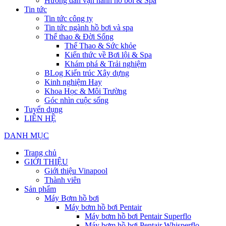
Hướng dẫn vận hành hồ bơi & Spa
Tin tức
Tin tức công ty
Tin tức ngành hồ bơi và spa
Thể thao & Đời Sống
Thể Thao & Sức khỏe
Kiến thức về Bơi lội & Spa
Khám phá & Trải nghiệm
BLog Kiến trúc Xây dựng
Kinh nghiệm Hay
Khoa Học & Môi Trường
Góc nhìn cuộc sống
Tuyển dụng
LIÊN HỆ
DANH MỤC
Trang chủ
GIỚI THIỆU
Giới thiệu Vinapool
Thành viên
Sản phẩm
Máy Bơm hồ bơi
Máy bơm hồ bơi Pentair
Máy bơm hồ bơi Pentair Superflo
Máy bơm hồ bơi Pentair Whisperflo