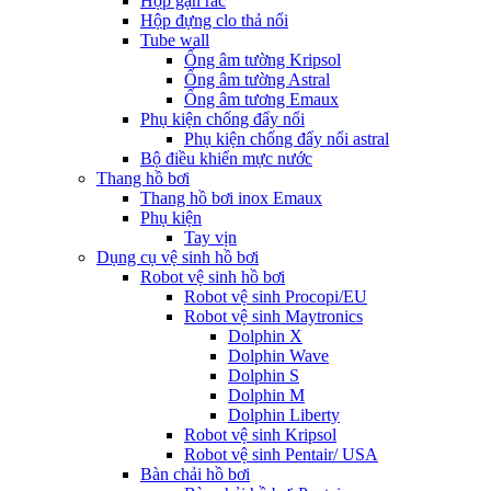
Hộp gạn rác
Hộp đựng clo thả nổi
Tube wall
Ống âm tường Kripsol
Ống âm tường Astral
Ống âm tương Emaux
Phụ kiện chống đẩy nổi
Phụ kiện chống đẩy nổi astral
Bộ điều khiển mực nước
Thang hồ bơi
Thang hồ bơi inox Emaux
Phụ kiện
Tay vịn
Dụng cụ vệ sinh hồ bơi
Robot vệ sinh hồ bơi
Robot vệ sinh Procopi/EU
Robot vệ sinh Maytronics
Dolphin X
Dolphin Wave
Dolphin S
Dolphin M
Dolphin Liberty
Robot vệ sinh Kripsol
Robot vệ sinh Pentair/ USA
Bàn chải hồ bơi