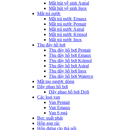
Mắt hút vệ sinh Astral
Mắt hút vệ sinh Inox
Mắt trả nước
Mắt trả nước Emaux
Mắt trả nước Pentair
Mắt trả nước Astral
Mắt trả nước Kripsol
Mắt trả nước Inox
Thu đáy hồ bơi
Thu đáy hồ bơi Pentair
Thu đáy hồ bơi Emaux
Thu đáy hồ bơi Kripsol
Thu đáy hồ bơi Astral
Thu đáy hồ bơi Inox
Thu đáy hồ bơi Waterco
Mắt tạo ngược dòng
Dây phao hồ bơi
Dây phao hồ bơi Dofi
Các loại van
Van Pentair
Van Emaux
Van 6 ngả
Bục xuất phát
Hộp gạn rác
Hộp đựng clo thả nổi