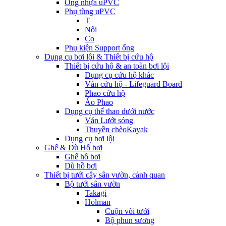
Ống nhựa uPVC
Phụ tùng uPVC
T
Nối
Co
Phụ kiện Support ống
Dụng cụ bơi lội & Thiết bị cứu hộ
Thiết bị cứu hộ & an toàn bơi lội
Dụng cụ cứu hộ khác
Ván cứu hộ - Lifeguard Board
Phao cứu hộ
Áo Phao
Dụng cụ thể thao dưới nước
Ván Lướt sóng
Thuyền chèoKayak
Dụng cụ bơi lội
Ghế & Dù Hồ bơi
Ghế hồ bơi
Dù hồ bơi
Thiết bị tưới cây sân vườn, cảnh quan
Bộ tưới sân vườn
Takagi
Holman
Cuộn vòi tưới
Bộ phun sương