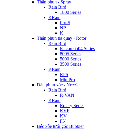
Thân phun - Spray
Rain Bird
1800 Series
KRain
Pro-S
NP
K
Thân phun tia quay - Rotor
Rain Bird
Falcon 6504 Series
8005 Series
5000 Series
3500 Series
KRain
RPS
MiniPro
Đầu phun xòe - Nozzle
Rain Bird
R-VAN
KRain
Rotary Series
KVF
KV
FN
Béc xòe tưới góc Bubbler