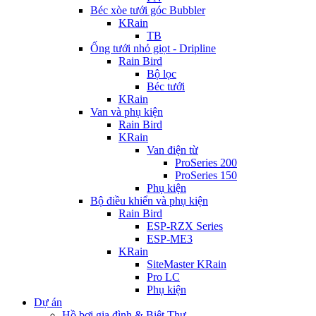
Béc xòe tưới góc Bubbler
KRain
TB
Ống tưới nhỏ giọt - Dripline
Rain Bird
Bộ lọc
Béc tưới
KRain
Van và phụ kiện
Rain Bird
KRain
Van điện từ
ProSeries 200
ProSeries 150
Phụ kiện
Bộ điều khiển và phụ kiện
Rain Bird
ESP-RZX Series
ESP-ME3
KRain
SiteMaster KRain
Pro LC
Phụ kiện
Dự án
Hồ bơi gia đình & Biệt Thự