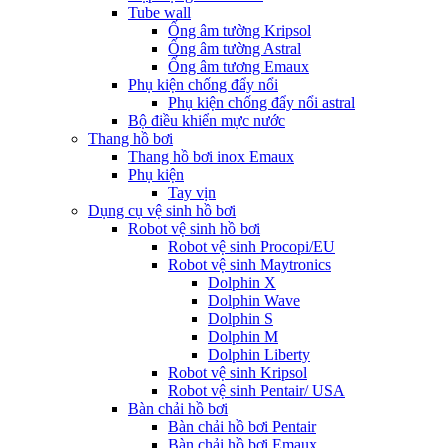
Tube wall
Ống âm tường Kripsol
Ống âm tường Astral
Ống âm tương Emaux
Phụ kiện chống đẩy nổi
Phụ kiện chống đẩy nổi astral
Bộ điều khiển mực nước
Thang hồ bơi
Thang hồ bơi inox Emaux
Phụ kiện
Tay vịn
Dụng cụ vệ sinh hồ bơi
Robot vệ sinh hồ bơi
Robot vệ sinh Procopi/EU
Robot vệ sinh Maytronics
Dolphin X
Dolphin Wave
Dolphin S
Dolphin M
Dolphin Liberty
Robot vệ sinh Kripsol
Robot vệ sinh Pentair/ USA
Bàn chải hồ bơi
Bàn chải hồ bơi Pentair
Bàn chải hồ bơi Emaux