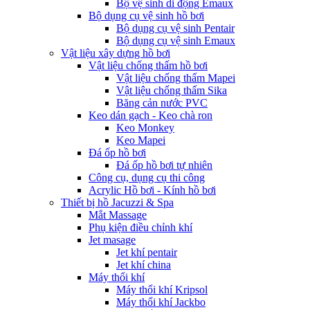
Bộ vệ sinh di động Emaux
Bộ dụng cụ vệ sinh hồ bơi
Bộ dụng cụ vệ sinh Pentair
Bộ dụng cụ vệ sinh Emaux
Vật liệu xây dựng hồ bơi
Vật liệu chống thấm hồ bơi
Vật liệu chống thấm Mapei
Vật liệu chống thấm Sika
Băng cản nước PVC
Keo dán gạch - Keo chà ron
Keo Monkey
Keo Mapei
Đá ốp hồ bơi
Đá ốp hồ bơi tự nhiên
Công cụ, dụng cụ thi công
Acrylic Hồ bơi - Kính hồ bơi
Thiết bị hồ Jacuzzi & Spa
Mắt Massage
Phụ kiện điều chỉnh khí
Jet masage
Jet khí pentair
Jet khí china
Máy thổi khí
Máy thổi khí Kripsol
Máy thổi khí Jackbo