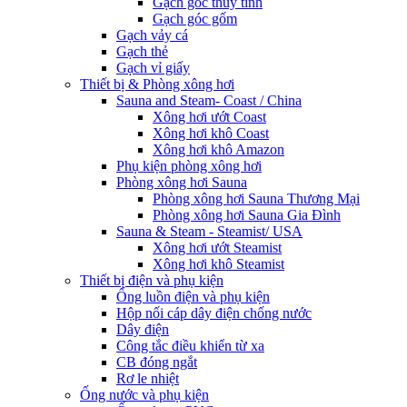
Gạch góc thủy tinh
Gạch góc gốm
Gạch vảy cá
Gạch thẻ
Gạch vỉ giấy
Thiết bị & Phòng xông hơi
Sauna and Steam- Coast / China
Xông hơi ướt Coast
Xông hơi khô Coast
Xông hơi khô Amazon
Phụ kiện phòng xông hơi
Phòng xông hơi Sauna
Phòng xông hơi Sauna Thương Mại
Phòng xông hơi Sauna Gia Đình
Sauna & Steam - Steamist/ USA
Xông hơi ướt Steamist
Xông hơi khô Steamist
Thiết bị điện và phụ kiện
Ống luồn điện và phụ kiện
Hộp nối cáp dây điện chống nước
Dây điện
Công tắc điều khiển từ xa
CB đóng ngắt
Rơ le nhiệt
Ống nước và phụ kiện