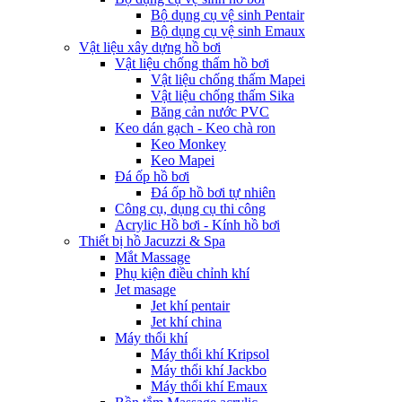
Bộ dụng cụ vệ sinh Pentair
Bộ dụng cụ vệ sinh Emaux
Vật liệu xây dựng hồ bơi
Vật liệu chống thấm hồ bơi
Vật liệu chống thấm Mapei
Vật liệu chống thấm Sika
Băng cản nước PVC
Keo dán gạch - Keo chà ron
Keo Monkey
Keo Mapei
Đá ốp hồ bơi
Đá ốp hồ bơi tự nhiên
Công cụ, dụng cụ thi công
Acrylic Hồ bơi - Kính hồ bơi
Thiết bị hồ Jacuzzi & Spa
Mắt Massage
Phụ kiện điều chỉnh khí
Jet masage
Jet khí pentair
Jet khí china
Máy thổi khí
Máy thổi khí Kripsol
Máy thổi khí Jackbo
Máy thổi khí Emaux