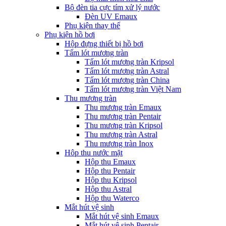
Bộ đèn tia cực tím xử lý nước
Đèn UV Emaux
Phụ kiện thay thế
Phụ kiện hồ bơi
Hộp đựng thiết bị hồ bơi
Tấm lót mương tràn
Tấm lót mương tràn Kripsol
Tấm lót mương tràn Astral
Tấm lót mương tràn China
Tấm lót mương tràn Việt Nam
Thu mương tràn
Thu mương tràn Emaux
Thu mương tràn Pentair
Thu mương tràn Kripsol
Thu mương tràn Astral
Thu mương tràn Inox
Hôp thu nước mặt
Hộp thu Emaux
Hộp thu Pentair
Hộp thu Kripsol
Hộp thu Astral
Hộp thu Waterco
Mắt hút vệ sinh
Mắt hút vệ sinh Emaux
Mắt hút vệ sinh Pentair