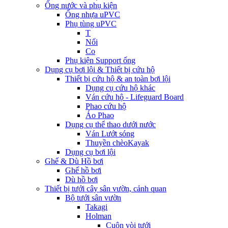
Ống nước và phụ kiện
Ống nhựa uPVC
Phụ tùng uPVC
T
Nối
Co
Phụ kiện Support ống
Dụng cụ bơi lội & Thiết bị cứu hộ
Thiết bị cứu hộ & an toàn bơi lội
Dụng cụ cứu hộ khác
Ván cứu hộ - Lifeguard Board
Phao cứu hộ
Áo Phao
Dụng cụ thể thao dưới nước
Ván Lướt sóng
Thuyền chèoKayak
Dụng cụ bơi lội
Ghế & Dù Hồ bơi
Ghế hồ bơi
Dù hồ bơi
Thiết bị tưới cây sân vườn, cảnh quan
Bộ tưới sân vườn
Takagi
Holman
Cuộn vòi tưới