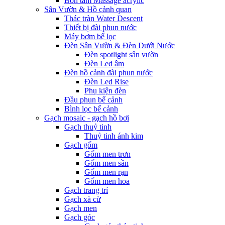
Bồn tắm Massage acrylic
Sân Vườn & Hồ cảnh quan
Thác tràn Water Descent
Thiết bị đài phun nước
Máy bơm bể lọc
Đèn Sân Vườn & Đèn Dưới Nước
Đèn spotlight sân vườn
Đèn Led âm
Đèn hồ cảnh đài phun nước
Đèn Led Rise
Phụ kiện đèn
Đầu phun bể cảnh
Bình lọc bể cảnh
Gạch mosaic - gạch hồ bơi
Gạch thuỷ tinh
Thuỷ tinh ánh kim
Gạch gốm
Gốm men trơn
Gốm men sần
Gốm men rạn
Gốm men hoa
Gạch trang trí
Gạch xà cừ
Gạch men
Gạch góc