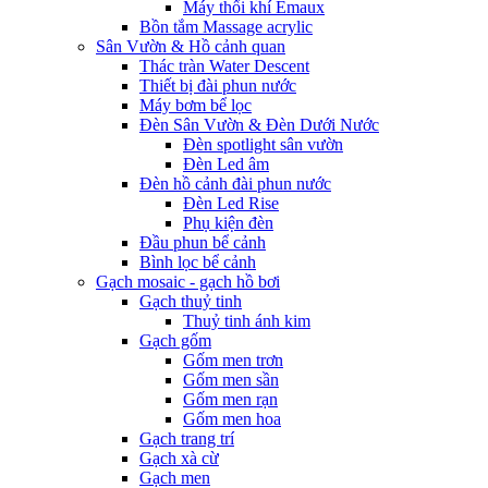
Máy thổi khí Emaux
Bồn tắm Massage acrylic
Sân Vườn & Hồ cảnh quan
Thác tràn Water Descent
Thiết bị đài phun nước
Máy bơm bể lọc
Đèn Sân Vườn & Đèn Dưới Nước
Đèn spotlight sân vườn
Đèn Led âm
Đèn hồ cảnh đài phun nước
Đèn Led Rise
Phụ kiện đèn
Đầu phun bể cảnh
Bình lọc bể cảnh
Gạch mosaic - gạch hồ bơi
Gạch thuỷ tinh
Thuỷ tinh ánh kim
Gạch gốm
Gốm men trơn
Gốm men sần
Gốm men rạn
Gốm men hoa
Gạch trang trí
Gạch xà cừ
Gạch men