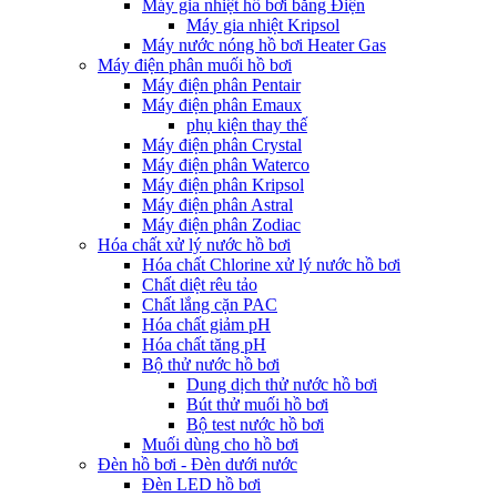
Máy gia nhiệt hồ bơi bằng Điện
Máy gia nhiệt Kripsol
Máy nước nóng hồ bơi Heater Gas
Máy điện phân muối hồ bơi
Máy điện phân Pentair
Máy điện phân Emaux
phụ kiện thay thế
Máy điện phân Crystal
Máy điện phân Waterco
Máy điện phân Kripsol
Máy điện phân Astral
Máy điện phân Zodiac
Hóa chất xử lý nước hồ bơi
Hóa chất Chlorine xử lý nước hồ bơi
Chất diệt rêu tảo
Chất lắng cặn PAC
Hóa chất giảm pH
Hóa chất tăng pH
Bộ thử nước hồ bơi
Dung dịch thử nước hồ bơi
Bút thử muối hồ bơi
Bộ test nước hồ bơi
Muối dùng cho hồ bơi
Đèn hồ bơi - Đèn dưới nước
Đèn LED hồ bơi