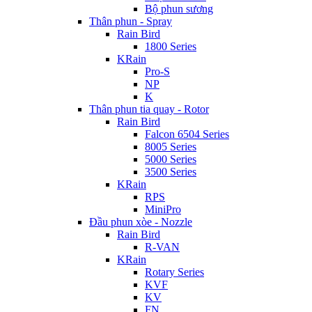
Bộ phun sương
Thân phun - Spray
Rain Bird
1800 Series
KRain
Pro-S
NP
K
Thân phun tia quay - Rotor
Rain Bird
Falcon 6504 Series
8005 Series
5000 Series
3500 Series
KRain
RPS
MiniPro
Đầu phun xòe - Nozzle
Rain Bird
R-VAN
KRain
Rotary Series
KVF
KV
FN