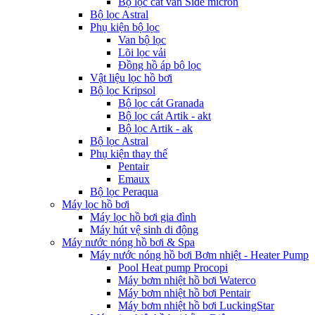
Bộ lọc cát van Side micron
Bộ lọc Astral
Phụ kiện bộ lọc
Van bộ lọc
Lõi lọc vải
Đồng hồ áp bộ lọc
Vật liệu lọc hồ bơi
Bộ lọc Kripsol
Bộ lọc cát Granada
Bộ lọc cát Artik - akt
Bộ lọc Artik - ak
Bộ lọc Astral
Phụ kiện thay thế
Pentair
Emaux
Bộ lọc Peraqua
Máy lọc hồ bơi
Máy lọc hồ bơi gia đình
Máy hút vệ sinh di động
Máy nước nóng hồ bơi & Spa
Máy nước nóng hồ bơi Bơm nhiệt - Heater Pump
Pool Heat pump Procopi
Máy bơm nhiệt hồ bơi Waterco
Máy bơm nhiệt hồ bơi Pentair
Máy bơm nhiệt hồ bơi LuckingStar