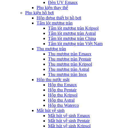
Đèn UV Emaux
Phụ kiện thay thế
Phụ kiện hồ bơi
Hộp đựng thiết bị hồ bơi
Tấm lót mương tràn
Tấm lót mương tràn Kripsol
Tấm lót mương tràn Astral
Tấm lót mương tràn China
Tấm lót mương tràn Việt Nam
Thu mương tràn
Thu mương tràn Emaux
Thu mương tràn Pentair
Thu mương tràn Kripsol
Thu mương tràn Astral
Thu mương tràn Inox
Hôp thu nước mặt
Hộp thu Emaux
Hộp thu Pentair
Hộp thu Kripsol
Hộp thu Astral
Hộp thu Waterco
Mắt hút vệ sinh
Mắt hút vệ sinh Emaux
Mắt hút vệ sinh Pentair
Mắt hút vệ sinh Kripsol