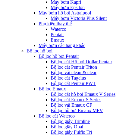
Máy bơm Kapri
Máy bơm Epsilon
Máy bơm hồ bơi Astralpool
Máy bơm Victoria Plus Silent
Phụ kiện thay thế
Waterco
Pentair
Emaux
Máy bơm các hãng khác
Bộ lọc hồ bơi
Bộ lọc hồ bơi Pentair
Bộ lọc cát Hồ bơi Dollar Pentair
Bộ lọc cát Pentair Triton
Bộ lọc vải clean & clear
Bộ lọc cát Tagelus
Bộ lọc cát Pentair PWT
Bộ lọc Emaux
Bộ lọc cát hồ bơi Emaux V Series
Bộ lọc cát Emaux S Series
Bộ lọc vải Emaux CF
Bô lọc hồ bơi Emaux MFV
Bộ lọc cát Waterco
Bộ lọc giấy Trimline
Bộ lọc giấy Opal
Bộ lọc giấy Fulflo Tri