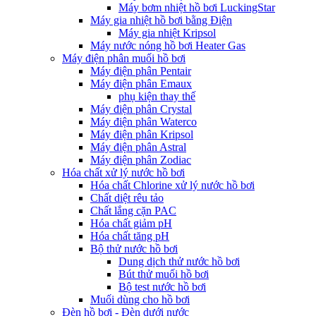
Máy bơm nhiệt hồ bơi LuckingStar
Máy gia nhiệt hồ bơi bằng Điện
Máy gia nhiệt Kripsol
Máy nước nóng hồ bơi Heater Gas
Máy điện phân muối hồ bơi
Máy điện phân Pentair
Máy điện phân Emaux
phụ kiện thay thế
Máy điện phân Crystal
Máy điện phân Waterco
Máy điện phân Kripsol
Máy điện phân Astral
Máy điện phân Zodiac
Hóa chất xử lý nước hồ bơi
Hóa chất Chlorine xử lý nước hồ bơi
Chất diệt rêu tảo
Chất lắng cặn PAC
Hóa chất giảm pH
Hóa chất tăng pH
Bộ thử nước hồ bơi
Dung dịch thử nước hồ bơi
Bút thử muối hồ bơi
Bộ test nước hồ bơi
Muối dùng cho hồ bơi
Đèn hồ bơi - Đèn dưới nước