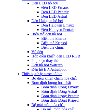
Đèn LED hồ bơi
Đèn LED Emaux
Đèn LED Pentair
Đèn LED Astral
Đèn Halogen hồ bơi
Đèn Halogen Emaux
Đèn Halogen Pentair
Biến thế đèn hồ bơi
Biến thế Emaux
Biến thế Kripsol
Biến thế china
Vỏ đèn
Hộp điều khiển đèn LED RGB
Phụ kiện thay thế
Đèn hồ bơi Waterco
Đèn hồ Bơi Astralpool
Thiết bị xử lý nước hồ bơi
Bộ điều khiển châm hóa chất
Bơm định lượng hóa chất
Bơm định lượng Emaux
Bơm định lượng Astral
Bơm định lượng Pentair
Bơm định lượng Kripsol
Bộ mài mòn hóa chất
Bộ mài mòn hóa chất