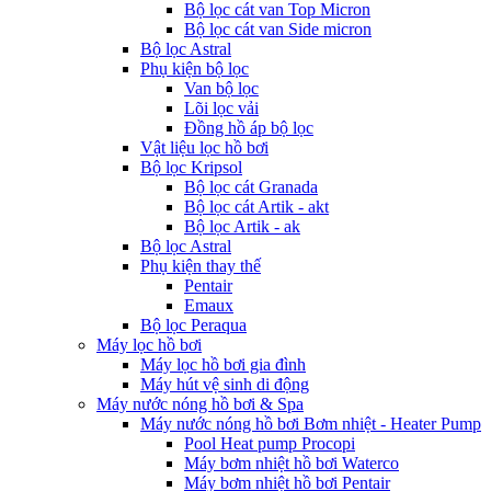
Bộ lọc cát van Top Micron
Bộ lọc cát van Side micron
Bộ lọc Astral
Phụ kiện bộ lọc
Van bộ lọc
Lõi lọc vải
Đồng hồ áp bộ lọc
Vật liệu lọc hồ bơi
Bộ lọc Kripsol
Bộ lọc cát Granada
Bộ lọc cát Artik - akt
Bộ lọc Artik - ak
Bộ lọc Astral
Phụ kiện thay thế
Pentair
Emaux
Bộ lọc Peraqua
Máy lọc hồ bơi
Máy lọc hồ bơi gia đình
Máy hút vệ sinh di động
Máy nước nóng hồ bơi & Spa
Máy nước nóng hồ bơi Bơm nhiệt - Heater Pump
Pool Heat pump Procopi
Máy bơm nhiệt hồ bơi Waterco
Máy bơm nhiệt hồ bơi Pentair