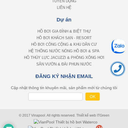
TUYỂN DỤNG
LIÊN HỆ
Dự án
HỒ BƠI GIA ĐÌNH & BIỆT THỰ
HỒ BƠI KHÁCH SẠN - RESORT
HỒ BƠI CÔNG CỘNG & KHU DÂN CƯ
HỆ THỐNG NƯỚC NÓNG HỒ BƠI & SPA
HỒ THỦY LỰC JACUZZI & PHÒNG XÔNG HƠI
SÂN VƯỜN & ĐÀI PHUN NƯỚC
ĐĂNG KÝ NHẬN EMAIL
Cập nhật thông tin khuyên mãi, sản phẩm mới từ chúng tôi
© 2017 Vinapool. All rights reserved.
Thiết kế web
ITGreen