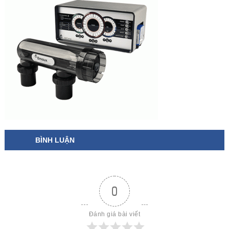
BÌNH LUẬN
0
Đánh giá bài viết