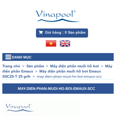
Giỏ hàng :
0
Sản phẩm
DANH MỤC
Trang chủ
>
Sản phẩm
>
Máy điện phân muối hồ bơi
>
Máy
điện phân Emaux
>
Máy điện phân muối hồ bơi Emaux
SSC25-T 25 gr/h
>
may-dien-phan-muoi-ho-boi-emaux-scc
MAY-DIEN-PHAN-MUOI-HO-BOI-EMAUX-SCC