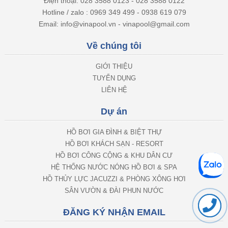
Hotline / zalo : 0969 349 499 - 0938 619 079
Email: info@vinapool.vn - vinapool@gmail.com
Về chúng tôi
GIỚI THIỆU
TUYỂN DỤNG
LIÊN HỆ
Dự án
HỒ BƠI GIA ĐÌNH & BIỆT THỰ
HỒ BƠI KHÁCH SẠN - RESORT
HỒ BƠI CÔNG CỘNG & KHU DÂN CƯ
HỆ THỐNG NƯỚC NÓNG HỒ BƠI & SPA
HỒ THỦY LỰC JACUZZI & PHÒNG XÔNG HƠI
SÂN VƯỜN & ĐÀI PHUN NƯỚC
ĐĂNG KÝ NHẬN EMAIL