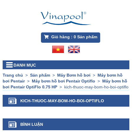
Giỏ hàng :
0
Sản phẩm
DANH MỤC
Trang chủ
>
Sản phẩm
>
Máy Bơm hồ bơi
>
Máy bơm hồ
bơi Pentair
>
Máy bơm hồ bơi Pentair Optiflo
>
Máy bơm hồ
bơi Pentair OptiFlo 0.75 HP
>
kich-thuoc-may-bom-ho-boi-optiflo
KICH-THUOC-MAY-BOM-HO-BOI-OPTIFLO
BÌNH LUẬN