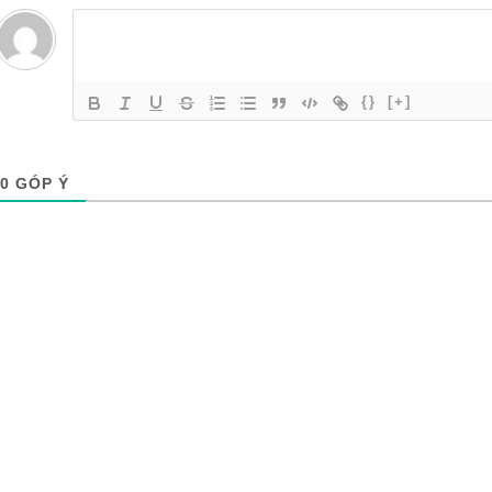
{}
[+]
0
GÓP Ý