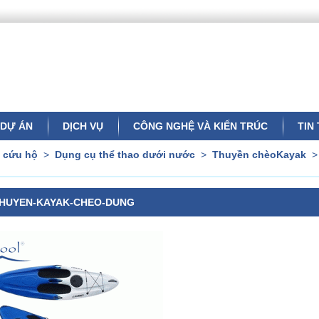
DỰ ÁN
DỊCH VỤ
CÔNG NGHỆ VÀ KIẾN TRÚC
TIN
ị cứu hộ
>
Dụng cụ thể thao dưới nước
>
Thuyền chèoKayak
HUYEN-KAYAK-CHEO-DUNG