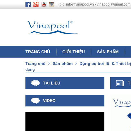
info@vinapool.vn - vinapool@gmail.com
TRANG CHỦ
GIỚI THIỆU
SẢN PHẨM
Trang chủ
>
Sản phẩm
>
Dụng cụ bơi lội & Thiết b
dung
TÀI LIỆU
T
VIDEO