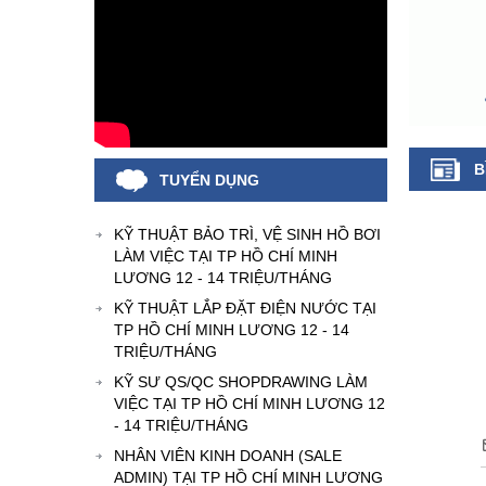
B
TUYỂN DỤNG
KỸ THUẬT BẢO TRÌ, VỆ SINH HỒ BƠI
LÀM VIỆC TẠI TP HỒ CHÍ MINH
LƯƠNG 12 - 14 TRIỆU/THÁNG
KỸ THUẬT LẮP ĐẶT ĐIỆN NƯỚC TẠI
TP HỒ CHÍ MINH LƯƠNG 12 - 14
TRIỆU/THÁNG
KỸ SƯ QS/QC SHOPDRAWING LÀM
VIỆC TẠI TP HỒ CHÍ MINH LƯƠNG 12
- 14 TRIỆU/THÁNG
NHÂN VIÊN KINH DOANH (SALE
ADMIN) TẠI TP HỒ CHÍ MINH LƯƠNG