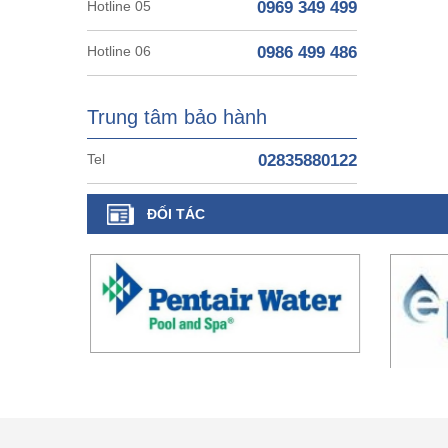
Hotline 05
0969 349 499
Hotline 06
0986 499 486
Trung tâm bảo hành
Tel
02835880122
ĐỐI TÁC
CÔNG TY TM XD HỒ BƠI VINA - VINAPOO