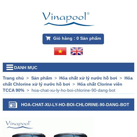
Giỏ hàng :
0
Sản phẩm
DANH MỤC
Trang chủ
>
Sản phẩm
>
Hóa chất xử lý nước hồ bơi
>
Hóa
chất Chlorine xử lý nước hồ bơi
>
Hóa chất Clorine viên
TCCA 90%
>
hoa-chat-xu-ly-ho-boi-chlorine-90-dang-bot
HOA-CHAT-XU-LY-HO-BOI-CHLORINE-90-DANG-BOT