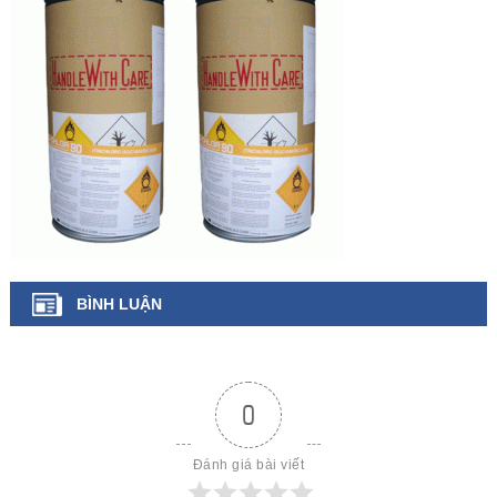
BÌNH LUẬN
0
Đánh giá bài viết