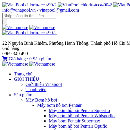
info@vinapool.vn - vinapool@gmail.com
22 Nguyễn Bỉnh Khiêm, Phường Hạnh Thông, Thành phố Hồ Chí M
Giỏ hàng
0969 349 499
Giỏ hàng :
0
Sản phẩm
Trang chủ
GIỚI THIỆU
Giới thiệu Vinapool
Thành viên
Sản phẩm
Máy Bơm hồ bơi
Máy bơm hồ bơi Pentair
Máy bơm hồ bơi Pentair Superflo
Máy bơm hồ bơi Pentair Whisperflo
Máy bơm Pentair Supermax
Máy bơm hồ bơi Pentair Optiflo