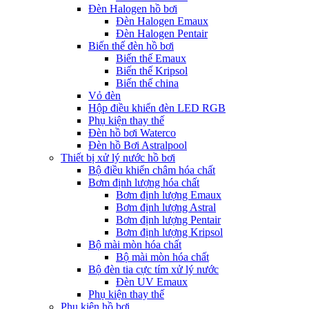
Đèn Halogen hồ bơi
Đèn Halogen Emaux
Đèn Halogen Pentair
Biến thế đèn hồ bơi
Biến thế Emaux
Biến thế Kripsol
Biến thế china
Vỏ đèn
Hộp điều khiển đèn LED RGB
Phụ kiện thay thế
Đèn hồ bơi Waterco
Đèn hồ Bơi Astralpool
Thiết bị xử lý nước hồ bơi
Bộ điều khiển châm hóa chất
Bơm định lượng hóa chất
Bơm định lượng Emaux
Bơm định lượng Astral
Bơm định lượng Pentair
Bơm định lượng Kripsol
Bộ mài mòn hóa chất
Bộ mài mòn hóa chất
Bộ đèn tia cực tím xử lý nước
Đèn UV Emaux
Phụ kiện thay thế
Phụ kiện hồ bơi