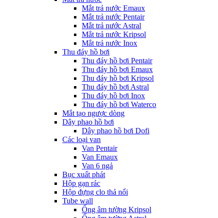
Mắt trả nước Emaux
Mắt trả nước Pentair
Mắt trả nước Astral
Mắt trả nước Kripsol
Mắt trả nước Inox
Thu đáy hồ bơi
Thu đáy hồ bơi Pentair
Thu đáy hồ bơi Emaux
Thu đáy hồ bơi Kripsol
Thu đáy hồ bơi Astral
Thu đáy hồ bơi Inox
Thu đáy hồ bơi Waterco
Mắt tạo ngược dòng
Dây phao hồ bơi
Dây phao hồ bơi Dofi
Các loại van
Van Pentair
Van Emaux
Van 6 ngả
Bục xuất phát
Hộp gạn rác
Hộp đựng clo thả nổi
Tube wall
Ống âm tường Kripsol