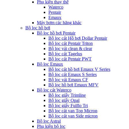
Phụ kiện thay thế
Waterco
Pentair
Emaux
Máy bơm các hãng khác
Bộ lọc hồ bơi
Bộ lọc hồ bơi Pentair
Bộ lọc cát Hồ bơi Dollar Pentair
Bộ lọc cát Pentair Triton
Bộ lọc vải clean & clear
Bộ lọc cát Tagelus
Bộ lọc cát Pentair PWT
Bộ lọc Emaux
Bộ lọc cát hồ bơi Emaux V Series
Bộ lọc cát Emaux S Series
Bộ lọc vải Emaux CF
Bô lọc hồ bơi Emaux MFV
Bộ lọc cát Waterco
Bộ lọc giấy Trimline
Bộ lọc giấy Opal
Bộ lọc giấy Fulflo Tri
Bộ lọc cát van Top Micron
Bộ lọc cát van Side micron
Bộ lọc Astral
Phụ kiện bộ lọc