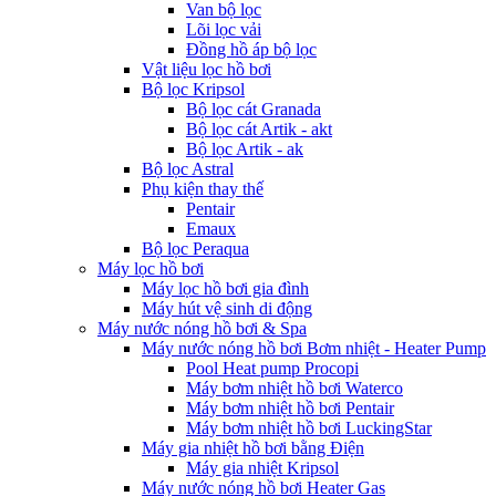
Van bộ lọc
Lõi lọc vải
Đồng hồ áp bộ lọc
Vật liệu lọc hồ bơi
Bộ lọc Kripsol
Bộ lọc cát Granada
Bộ lọc cát Artik - akt
Bộ lọc Artik - ak
Bộ lọc Astral
Phụ kiện thay thế
Pentair
Emaux
Bộ lọc Peraqua
Máy lọc hồ bơi
Máy lọc hồ bơi gia đình
Máy hút vệ sinh di động
Máy nước nóng hồ bơi & Spa
Máy nước nóng hồ bơi Bơm nhiệt - Heater Pump
Pool Heat pump Procopi
Máy bơm nhiệt hồ bơi Waterco
Máy bơm nhiệt hồ bơi Pentair
Máy bơm nhiệt hồ bơi LuckingStar
Máy gia nhiệt hồ bơi bằng Điện
Máy gia nhiệt Kripsol
Máy nước nóng hồ bơi Heater Gas