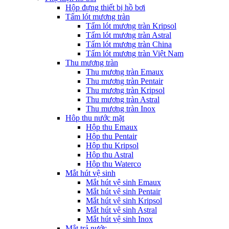
Hộp đựng thiết bị hồ bơi
Tấm lót mương tràn
Tấm lót mương tràn Kripsol
Tấm lót mương tràn Astral
Tấm lót mương tràn China
Tấm lót mương tràn Việt Nam
Thu mương tràn
Thu mương tràn Emaux
Thu mương tràn Pentair
Thu mương tràn Kripsol
Thu mương tràn Astral
Thu mương tràn Inox
Hôp thu nước mặt
Hộp thu Emaux
Hộp thu Pentair
Hộp thu Kripsol
Hộp thu Astral
Hộp thu Waterco
Mắt hút vệ sinh
Mắt hút vệ sinh Emaux
Mắt hút vệ sinh Pentair
Mắt hút vệ sinh Kripsol
Mắt hút vệ sinh Astral
Mắt hút vệ sinh Inox
Mắt trả nước