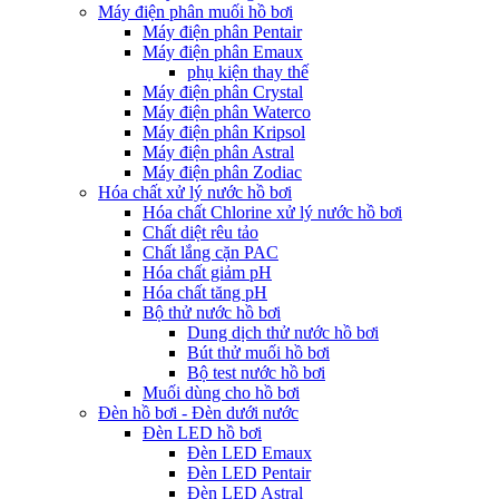
Máy điện phân muối hồ bơi
Máy điện phân Pentair
Máy điện phân Emaux
phụ kiện thay thế
Máy điện phân Crystal
Máy điện phân Waterco
Máy điện phân Kripsol
Máy điện phân Astral
Máy điện phân Zodiac
Hóa chất xử lý nước hồ bơi
Hóa chất Chlorine xử lý nước hồ bơi
Chất diệt rêu tảo
Chất lắng cặn PAC
Hóa chất giảm pH
Hóa chất tăng pH
Bộ thử nước hồ bơi
Dung dịch thử nước hồ bơi
Bút thử muối hồ bơi
Bộ test nước hồ bơi
Muối dùng cho hồ bơi
Đèn hồ bơi - Đèn dưới nước
Đèn LED hồ bơi
Đèn LED Emaux
Đèn LED Pentair
Đèn LED Astral